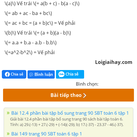
\(a)\) Vế trái \(= a(b + c) - b(a - c)\)
\(= ab + ac - ba + bc\)
\(= ac + bc = (a + b)c\) = Vế phải
\(b)\) Vế trái \(= (a + b)(a - b)\)
\(= a.a + b.a - a.b - b.b\)
\(=a^2-b^2\) = Vế phải
Loigiaihay.com
Chia sẻ
Chia sẻ
Bình luận
Bình chọn:
Bài tiếp theo
Bài 12.4 phần bài tập bổ sung trang 90 SBT toán 6 tập 1
Giải bài 12.4 phần bài tập bổ sung trang 90 sách bài tập toán 6.
Tính: a) 29.(-13) + 27.(-29) + (-14)(-29); b) 17.(-37) - 23.37 - 46.(-37).
Bài 149 trang 90 SBT toán 6 tập 1