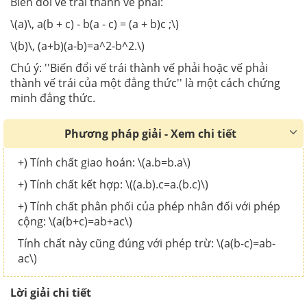
Biến đổi vế trái thành vế phải:
\(a)\, a(b + c) - b(a - c) = (a + b)c ;\)
\(b)\, (a+b)(a-b)=a^2-b^2.\)
Chú ý: ''Biến đổi vế trái thành vế phải hoặc vế phải
thành vế trái của một đẳng thức'' là một cách chứng
minh đẳng thức.
Phương pháp giải - Xem chi tiết
+) Tính chất giao hoán: \(a.b=b.a\)
+) Tính chất kết hợp: \((a.b).c=a.(b.c)\)
+) Tính chất phân phối của phép nhân đối với phép
cộng: \(a(b+c)=ab+ac\)
Tính chất này cũng đúng với phép trừ: \(a(b-c)=ab-
ac\)
Lời giải chi tiết