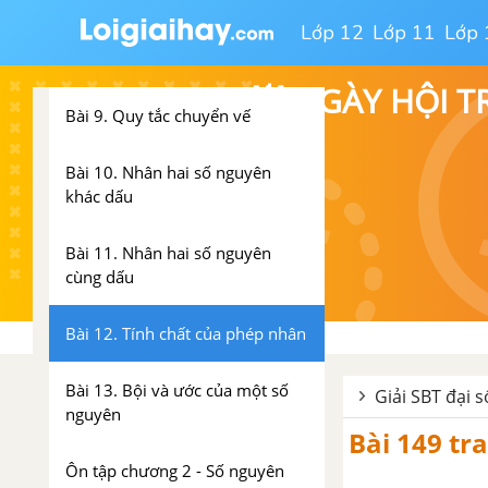
Bài 7. Phép trừ hai số nguyên
Lớp 12
Lớp 11
Lớp 
Bài 8. Quy tắc dấu ngoặc
💥 NGÀY HỘI T
Bài 9. Quy tắc chuyển vế
Bài 10. Nhân hai số nguyên
khác dấu
Bài 11. Nhân hai số nguyên
cùng dấu
Bài 12. Tính chất của phép nhân
Bài 13. Bội và ước của một số
Giải SBT đại s
nguyên
Bài 149 tra
Ôn tập chương 2 - Số nguyên