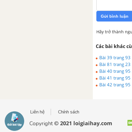
Bài 3. Số đo góc
Bài 4. Khi nào thì xOy + yOz =
Gửi bình luận
xOz?
Hãy trở thành ngư
Bài 5. Vẽ góc cho biết số đo
Các bài khác c
Bài 6. Tia phân giác của góc
Bài 39 trang 93
Bài 81 trang 23
Bài 7. Thực hành đo góc trên
Bài 40 trang 95
mặt đất
Bài 41 trang 95
Bài 42 trang 95
Bài 8. Đường tròn
Bài 9. Tam giác
Liên hệ
Chính sách
Bài tập ôn tập chương 2 - Góc
2021 loigiaihay.com
Copyright ©