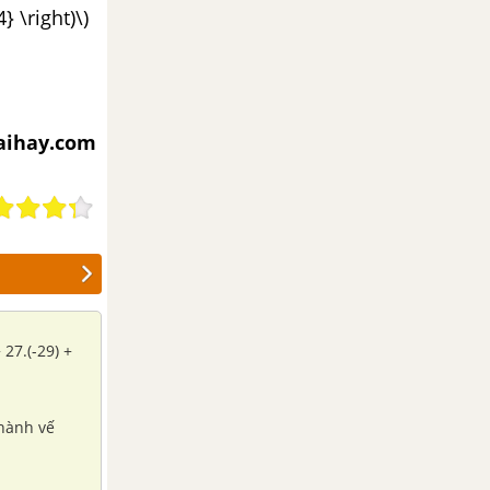
14} \right)\)
iaihay.com
 27.(-29) +
hành vế