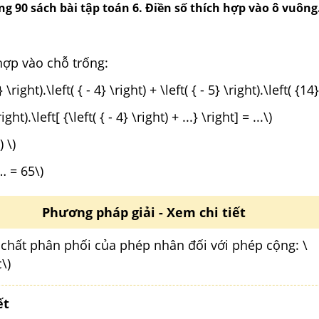
ang 90 sách bài tập toán 6. Điền số thích hợp vào ô vuông
ợp vào chỗ trống:
5} \right).\left( { - 4} \right) + \left( { - 5} \right).\left( {14}
right).\left[ {\left( { - 4} \right) + ...} \right] = ...\)
) \)
… = 65\)
Phương pháp giải - Xem chi tiết
 chất phân phối của phép nhân đối với phép cộng: \
\)
ết