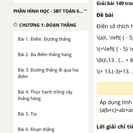
Giải bài 149 tr
PHẦN HÌNH HỌC - SBT TOÁN 6 TẬP 1
Đề bài
CHƯƠNG 1: ĐOẠN THẲNG
Điền số thích h
\(a)\, \left( { - 
Bài 1. Điểm. Đường thẳng
\(=\left( { - 5} \
Bài 2. Ba điểm thẳng hàng
\(b)\,13 . (… + 8
Bài 3. Đường thẳng đi qua hai
\(= 13.(-3)+13. 
điểm
Bài 4. Thực hành trồng cây
thẳng hàng
Áp dụng tính
(a(b+c)=ab+ac
Bài 5. Tia
Lời giải chi ti
Bài 6. Đoạn thẳng