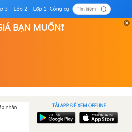
p 3
Lớp 2
Lớp 1
Công cụ
 GIÁ BẠN MUỐN❗
TẢI APP ĐỂ XEM OFFLINE
hép nhân