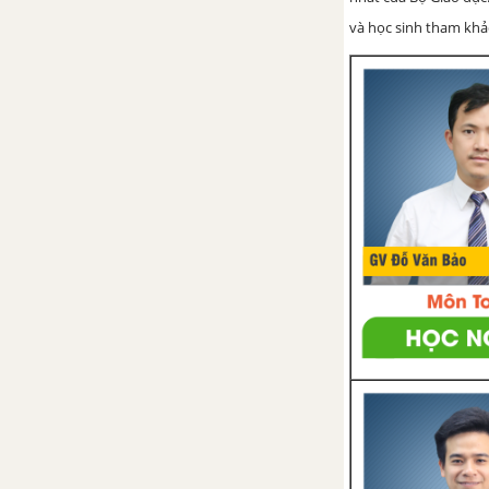
cộng phân số
và học sinh tham khảo 
Bài 9. Phép trừ phân số
Bài 10. Phép nhân phân số
Bài 11. Tính chất cơ bản của
phép nhân phân số
Bài 12. Phép chia phân số
Bài 13. Hỗn số. Số thập phân.
Phần trăm
Bài 14. Tìm giá trị phân số của
một số cho trước
Bài 15. Tìm một số biết giá trị