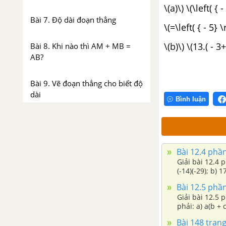
\(a)\) \(\left( { 
Bài 7. Độ dài đoạn thẳng
\(=\left( { - 5} 
\(b)\) \(13.( - 3
Bài 8. Khi nào thì AM + MB =
AB?
Bài 9. Vẽ đoạn thẳng cho biết độ
dài
Bình luận
Bài 10. Trung điểm của đoạn
thẳng
Bài 12.4 phần
Ôn tập chương 1 - Đoạn thẳng
Giải bài 12.4 p
(-14)(-29); b) 1
PHẦN SỐ HỌC - SBT TOÁN 6 TẬP 2
Bài 12.5 phần
Giải bài 12.5 p
phải: a) a(b + c
CHƯƠNG 3: PHÂN SỐ
Bài 148 trang