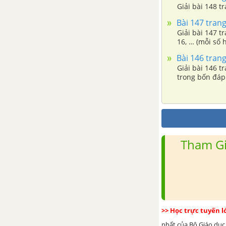
Bài 1. Mở rộng khái niệm phân
số
Bài 147 trang
Giải bài 147 tr
16, … (mỗi số 
Bài 2. Phân số bằng nhau
Bài 146 trang
Giải bài 146 tr
Bài 3. Tính chất cơ bản của phân
trong bốn đáp s
số
Bài 4. Rút gọn phân số
Bài 5. Quy đồng mẫu nhiều
Tham Gi
phân số
Bài 6. So sánh phân số
Bài 7. Phép cộng phân số
>> Học trực tuyến 
Bài 8. Tính chất cơ bản của phép
nhất của Bộ Giáo dục.