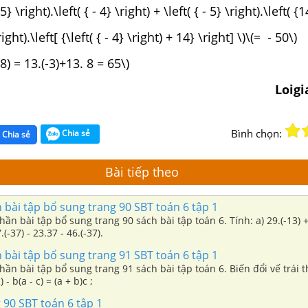
- 5} \right).\left( { - 4} \right) + \left( { - 5} \right).\left( {
\right).\left[ {\left( { - 4} \right) + 14} \right] \)\(= - 50\)
+8) = 13.(-3)+13. 8 = 65\)
Loig
Bình chọn:
Chia sẻ
Chia sẻ
Bài tiếp theo
 bài tập bổ sung trang 90 SBT toán 6 tập 1
hần bài tập bổ sung trang 90 sách bài tập toán 6. Tính: a) 29.(-13) +
7.(-37) - 23.37 - 46.(-37).
 bài tập bổ sung trang 91 SBT toán 6 tập 1
hần bài tập bổ sung trang 91 sách bài tập toán 6. Biến đổi vế trái t
) - b(a - c) = (a + b)c ;
 90 SBT toán 6 tập 1