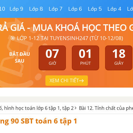
10
Lớp 9
Lớp 8
Lớp 7
Lớp 6
Lớp 5
Lớp 4
Lớ
RẢ GIÁ - MUA KHOÁ HỌC THEO
🎯 LỚP 1-12 TẠI TUYENSINH247 (TỪ 10-12/08)
07
01
17
BẮT ĐẦU
SAU
GIỜ
PHÚT
GIÂY
XEM CHI TIẾT
ố, hình học toán lớp 6 tập 1, tập 2
Bài 12. Tính chất của p
ng 90 SBT toán 6 tập 1