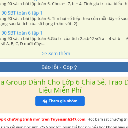
Giải bài 148 trang 90 sách bài tập toán 6. Cho a= -7, b = 4. Tính giá trị của bi
 90 SBT toán 6 tập 1
ang 90 sách bài tập toán 6. Tìm hai số tiếp theo của mỗi dãy số sau: a
hạng sau là tích của số hạng trước với -2)
 90 SBT toán 6 tập 1
ang 90 sách bài tập toán 6.Giá trị của tích 2.a.b^2 với a = 4 và b = -
ố A, B, C, D dưới đây:...
>> Xem thêm
Báo lỗi - Góp ý
a Group Dành Cho Lớp 6 Chia Sẻ, Trao Đ
Liệu Miễn Phí
lớp 6 chương trình mới trên Tuyensinh247.com.
Học bám sát chương tr
 Cam kết giúp học sinh lớp 6 học tốt, hoàn trả học phí nếu học không hiệu