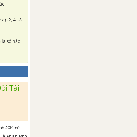
ểu thức.
) -2, 4, -8,
6 là số nào
ổi Tài
ình SGK mới
 quả. Phụ huynh