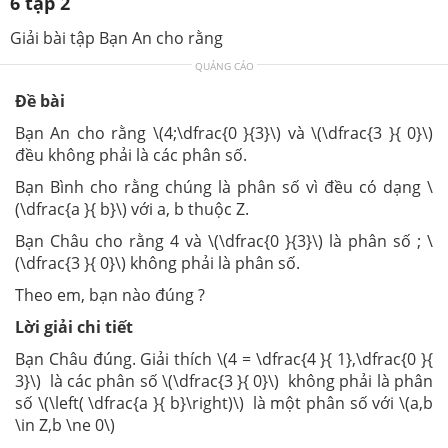
6 tập 2
Giải bài tập Bạn An cho rằng
QUẢNG CÁO
Đề bài
Bạn An cho rằng \(4;\dfrac{0 }{3}\) và \(\dfrac{3 }{ 0}\)
đều không phải là các phân số.
Bạn Bình cho rằng chúng là phân số vì đều có dạng \
(\dfrac{a }{ b}\) với a, b thuộc Z.
Bạn Châu cho rằng 4 và \(\dfrac{0 }{3}\) là phân số ; \
(\dfrac{3 }{ 0}\) không phải là phân số.
Theo em, bạn nào đúng ?
Lời giải chi tiết
Bạn Châu đúng. Giải thích \(4 = \dfrac{4 }{ 1},\dfrac{0 }{
3}\) là các phân số \(\dfrac{3 }{ 0}\) không phải là phân
số \(\left( \dfrac{a }{ b}\right)\) là một phân số với \(a,b
\in Z,b \ne 0\)