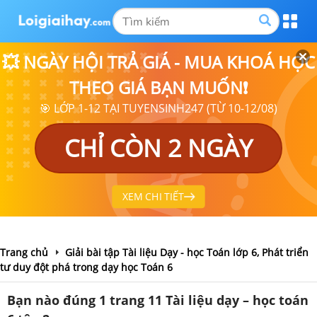
💥 NGÀY HỘI TRẢ GIÁ - MUA KHOÁ HỌC
THEO GIÁ BẠN MUỐN❗
🎯 LỚP 1-12 TẠI TUYENSINH247 (TỪ 10-12/08)
CHỈ CÒN 2 NGÀY
XEM CHI TIẾT
Trang chủ
Giải bài tập Tài liệu Dạy - học Toán lớp 6, Phát triển
tư duy đột phá trong dạy học Toán 6
Bạn nào đúng 1 trang 11 Tài liệu dạy – học toán