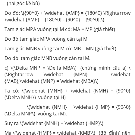
(hai góc kề bù)
Do đó: \({90^0} + \widehat {AMP} = {180^0} \Rightarrow
\widehat {AMP} = {180^0} - {90^0} = {90^0}.\)
Tam giác MPA vuông tại M có: MA = MP (giả thiết)
Do đó tam giác MPA vuông cân tại M.
Tam giác MNB vuông tại M có: MB = MN (giả thiết)
Do đó: tam giác MNB vuông cân tại M.
c) \(\Delta MNP = \Delta MBA\) (chứng minh câu a) \
(\Rightarrow \widehat {MPN} = \widehat
{MAB};\widehat {MNP} = \widehat {MBA}\)
Ta có: \(\widehat {MNH} + \widehat {NMH} = {90^0}
(\Delta MNH\) vuông tại H)
\(\widehat {NMH} + \widehat {HMP} = {90^0}
(\Delta MNP\) vuông tại M).
Suy ra \(\widehat {MNH} = \widehat {HMP}\)
Mà \(\widehat {HMP} = \widehat {KMB}\) (đối đỉnh) nên