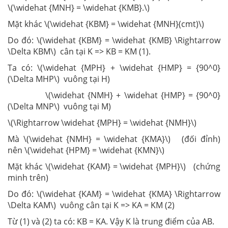
\(\widehat {MNH} = \widehat {KMB}.\)
Mặt khác \(\widehat {KBM} = \widehat {MNH}(cmt)\)
Do đó: \(\widehat {KBM} = \widehat {KMB} \Rightarrow
\Delta KBM\) cân tại K => KB = KM (1).
Ta có: \(\widehat {MPH} + \widehat {HMP} = {90^0}
(\Delta MHP\) vuông tại H)
\(\widehat {NMH} + \widehat {HMP} = {90^0}
(\Delta MNP\) vuông tại M)
\(\Rightarrow \widehat {MPH} = \widehat {NMH}\)
Mà \(\widehat {NMH} = \widehat {KMA}\) (đối đỉnh)
nên \(\widehat {HPM} = \widehat {KMN}\)
Mặt khác \(\widehat {KAM} = \widehat {MPH}\) (chứng
minh trên)
Do đó: \(\widehat {KAM} = \widehat {KMA} \Rightarrow
\Delta KAM\) vuông cân tại K => KA = KM (2)
Từ (1) và (2) ta có: KB = KA. Vậy K là trung điểm của AB.