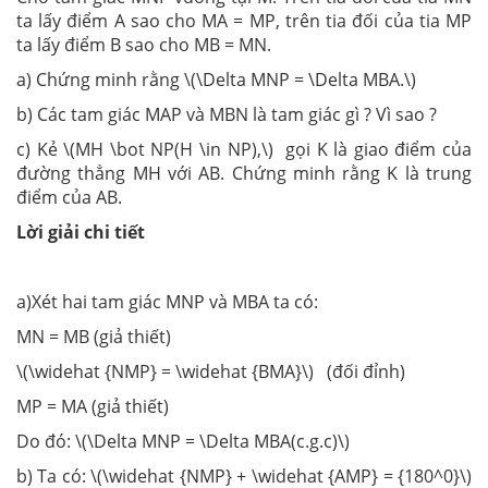
ta lấy điểm A sao cho MA = MP, trên tia đối của tia MP
ta lấy điểm B sao cho MB = MN.
a) Chứng minh rằng \(\Delta MNP = \Delta MBA.\)
b) Các tam giác MAP và MBN là tam giác gì ? Vì sao ?
c) Kẻ \(MH \bot NP(H \in NP),\) gọi K là giao điểm của
đường thẳng MH với AB. Chứng minh rằng K là trung
điểm của AB.
Lời giải chi tiết
a)Xét hai tam giác MNP và MBA ta có:
MN = MB (giả thiết)
\(\widehat {NMP} = \widehat {BMA}\) (đối đỉnh)
MP = MA (giả thiết)
Do đó: \(\Delta MNP = \Delta MBA(c.g.c)\)
b) Ta có: \(\widehat {NMP} + \widehat {AMP} = {180^0}\)