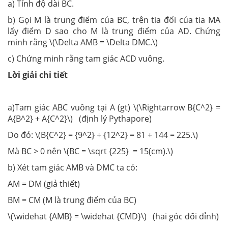
a) Tính độ dài BC.
b) Gọi M là trung điểm của BC, trên tia đối của tia MA
lấy điểm D sao cho M là trung điểm của AD. Chứng
minh rằng \(\Delta AMB = \Delta DMC.\)
c) Chứng minh rằng tam giác ACD vuông.
Lời giải chi tiết
a)Tam giác ABC vuông tại A (gt) \(\Rightarrow B{C^2} =
A{B^2} + A{C^2}\) (định lý Pythapore)
Do đó: \(B{C^2} = {9^2} + {12^2} = 81 + 144 = 225.\)
Mà BC > 0 nên \(BC = \sqrt {225} = 15(cm).\)
b) Xét tam giác AMB và DMC ta có:
AM = DM (giả thiết)
BM = CM (M là trung điểm của BC)
\(\widehat {AMB} = \widehat {CMD}\) (hai góc đối đỉnh)