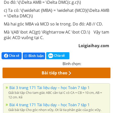
Do đó: \(\Delta AMB = \Delta DMC(c.g.c)\)
c) Ta có: \(\widehat {MBA} = \widehat {MCD}(\Delta AMB
= \Delta DMC)\)
Mà hai góc MBA và MCD so le trong. Do đó: AB // CD.
Mà \(AB \bot AC(gt) \Rightarrow AC \bot CD.\) Vậy tam
giác ACD vuông tại C.
Loigiaihay.com
Chia sẻ
Chia sẻ
Bình luận
Bình chọn:
Bài tiếp theo
Bài 3 trang 171 Tài liệu dạy – học Toán 7 tập 1
Giải bài tập Cho tam giác ABC cân tại C có CA = CB = 10 cm, AB =
12 cm. Kẻ
Bài 4 trang 171 Tài liệu dạy – học Toán 7 tập 1
Giải bài tập Cho góc nhọn xOy, Ot là tia phân giác của góc xOy.