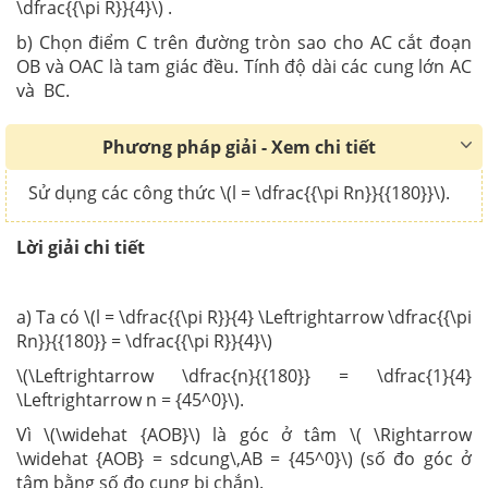
\dfrac{{\pi R}}{4}\) .
b) Chọn điểm C trên đường tròn sao cho AC cắt đoạn
OB và OAC là tam giác đều. Tính độ dài các cung lớn AC
và BC.
Phương pháp giải - Xem chi tiết
Sử dụng các công thức \(l = \dfrac{{\pi Rn}}{{180}}\).
Lời giải chi tiết
a) Ta có \(l = \dfrac{{\pi R}}{4} \Leftrightarrow \dfrac{{\pi
Rn}}{{180}} = \dfrac{{\pi R}}{4}\)
\(\Leftrightarrow \dfrac{n}{{180}} = \dfrac{1}{4}
\Leftrightarrow n = {45^0}\).
Vì \(\widehat {AOB}\) là góc ở tâm \( \Rightarrow
\widehat {AOB} = sdcung\,AB = {45^0}\) (số đo góc ở
tâm bằng số đo cung bị chắn).