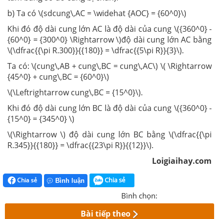
b) Ta có \(sdcung\,AC = \widehat {AOC} = {60^0}\)
Khi đó độ dài cung lớn AC là độ dài của cung \({360^0} -
{60^0} = {300^0} \Rightarrow \)độ dài cung lớn AC bằng
\(\dfrac{{\pi R.300}}{{180}} = \dfrac{{5\pi R}}{3}\).
Ta có: \(cung\,AB + cung\,BC = cung\,AC\) \( \Rightarrow
{45^0} + cung\,BC = {60^0}\)
\(\Leftrightarrow cung\,BC = {15^0}\).
Khi đó độ dài cung lớn BC là độ dài của cung \({360^0} -
{15^0} = {345^0} \)
\(\Rightarrow \) độ dài cung lớn BC bằng \(\dfrac{{\pi
R.345}}{{180}} = \dfrac{{23\pi R}}{{12}}\).
Loigiaihay.com
Chia sẻ
Chia sẻ
Bình luận
Bình chọn:
Bài tiếp theo