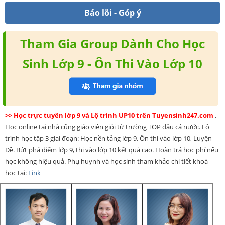
Báo lỗi - Góp ý
Tham Gia Group Dành Cho Học
Sinh Lớp 9 - Ôn Thi Vào Lớp 10
>> Học trực tuyến lớp 9 và Lộ trình UP10 trên Tuyensinh247.com
.
Học online tại nhà cũng giáo viên giỏi từ trường TOP đầu cả nước. Lộ
trình học tập 3 giai đoạn: Học nền tảng lớp 9, Ôn thi vào lớp 10, Luyện
Đề. Bứt phá điểm lớp 9, thi vào lớp 10 kết quả cao. Hoàn trả học phí nếu
học không hiệu quả. Phụ huynh và học sinh tham khảo chi tiết khoá
học tại:
Link