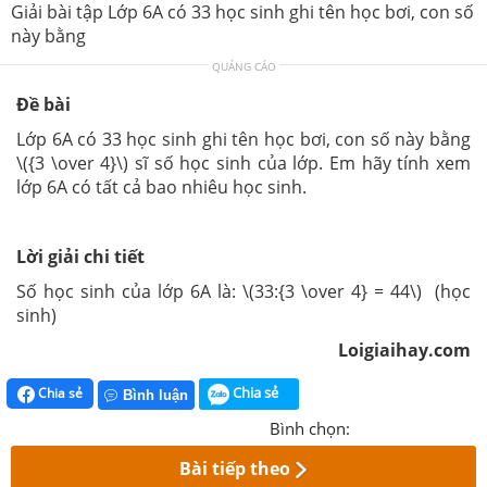
Giải bài tập Lớp 6A có 33 học sinh ghi tên học bơi, con số
này bằng
QUẢNG CÁO
Đề bài
Lớp 6A có 33 học sinh ghi tên học bơi, con số này bằng
\({3 \over 4}\) sĩ số học sinh của lớp. Em hãy tính xem
lớp 6A có tất cả bao nhiêu học sinh.
Lời giải chi tiết
Số học sinh của lớp 6A là: \(33:{3 \over 4} = 44\) (học
sinh)
Loigiaihay.com
Chia sẻ
Chia sẻ
Bình luận
Bình chọn:
Bài tiếp theo