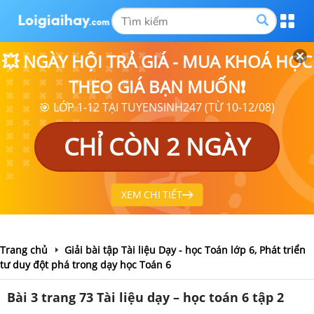
💥 NGÀY HỘI TRẢ GIÁ - MUA KHOÁ HỌC
THEO GIÁ BẠN MUỐN❗
🎯 LỚP 1-12 TẠI TUYENSINH247 (TỪ 10-12/08)
CHỈ CÒN 2 NGÀY
XEM CHI TIẾT
Trang chủ
Giải bài tập Tài liệu Dạy - học Toán lớp 6, Phát triển
tư duy đột phá trong dạy học Toán 6
Bài 3 trang 73 Tài liệu dạy – học toán 6 tập 2