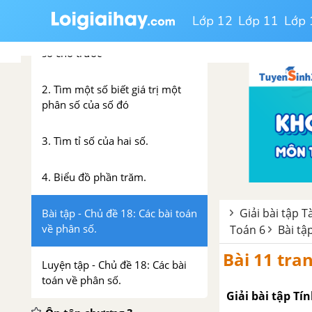
phân số
Lớp 12
Lớp 11
Lớp 
1. Tìm giá trị phân số của một
số cho trước
2. Tìm một số biết giá trị một
phân số của số đó
3. Tìm tỉ số của hai số.
4. Biểu đồ phần trăm.
Giải bài tập T
Bài tập - Chủ đề 18: Các bài toán
về phân số.
Toán 6
Bài tậ
Bài 11 tran
Luyện tập - Chủ đề 18: Các bài
toán về phân số.
Giải bài tập Tí