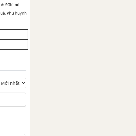
ình SGK mới
 quả. Phụ huynh