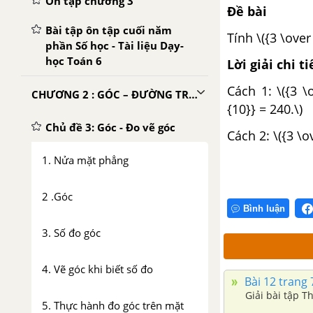
Ôn tập chương 3
Đề bài
Bài tập ôn tập cuối năm
Tính \({3 \over
phần Số học - Tài liệu Dạy-
học Toán 6
Lời giải chi ti
Cách 1: \({3 \
CHƯƠNG 2 : GÓC – ĐƯỜNG TRÒN VÀ TAM GIÁC
{10}} = 240.\)
Chủ đề 3: Góc - Đo vẽ góc
Cách 2: \({3 \o
1. Nửa mặt phẳng
2 .Góc
Bình luận
3. Số đo góc
4. Vẽ góc khi biết số đo
Bài 12 trang 7
Giải bài tập 
5. Thực hành đo góc trên mặt