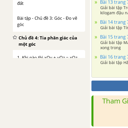
Bài 13 trang 7
đất
Giải bài tập 
kilogam đậu n
Bài tập - Chủ đề 3: Góc - Đo vẽ
Bài 14 trang 7
góc
Giải bài tập Tí
Bài 15 trang 7
Chủ đề 4: Tia phân giác của
Giải bài tập M
một góc
xong trong
Bài 16 trang 7
1. Khi nào thì xOy + yOz = xOz
Giải bài tập Hã
2. Tia phân giác của góc
Bài tập - Chủ đề 4: Tia phân giác
của một góc
Tham Gi
Chủ đề 5: Đường tròn - Tam
giác
1. Đường tròn