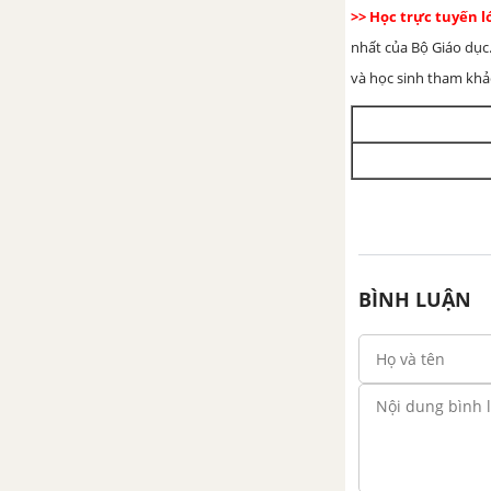
>> Học trực tuyến 
nhất của Bộ Giáo dục.
2. Tam giác
và học sinh tham khảo 
Bài tập - Chủ đề 5: Đường tròn -
Tam giác
Ôn tập chương 2
Bài tập ôn tập cuối năm
phần Hình học - Tài liệu Dạy-
học Toán 6
BÌNH LUẬN