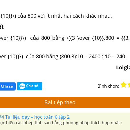
 {10}}\) của 800 với ít nhất hai cách khác nhau.
ết
over {10}}\) của 800 bằng \({3 \over {10}}.800 = {{3
ver {10}}\) của 800 bằng (800.3):10 = 2400 : 10 = 240.
Loig
Bình chọn:
Chia sẻ
Chia sẻ
Bài tiếp theo
4 Tài liệu dạy – học toán 6 tập 2
Thực hiện các phép tính sau bằng phương pháp thích hợp nhất :