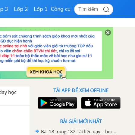
p 3
Lớp 2
Lớp 1
Công cụ
TẢI APP ĐỂ XEM OFFLINE
 dạy học
BÀI GIẢI MỚI NHẤT
Bài 18 trang 182 Tài liệu dạy – học toán 6 tập 1