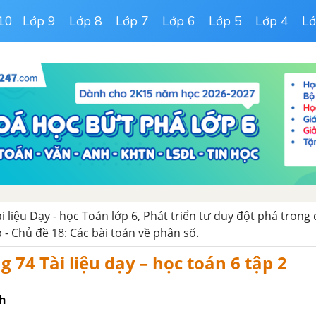
10
Lớp 9
Lớp 8
Lớp 7
Lớp 6
Lớp 5
Lớp 4
Lớ
ài liệu Dạy - học Toán lớp 6, Phát triển tư duy đột phá trong
p - Chủ đề 18: Các bài toán về phân số.
g 74 Tài liệu dạy – học toán 6 tập 2
nh