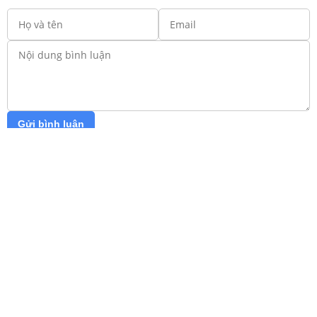
Gửi bình luận
*Bình luận sẽ hiển thị sau khi được duyệt
Hãy trở thành người đầu tiên bình luận!
Trang chủ
Lớp 12
Lớp 11
Lớp 10
Lớp 9
Lớp 8
Lớp 7
Lớp 6
Lớp 5