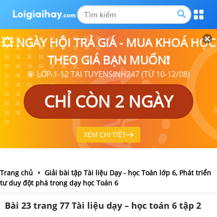
💥 NGÀY HỘI TRẢ GIÁ - MUA KHOÁ HỌC
THEO GIÁ BẠN MUỐN❗
🎯 LỚP 1-12 TẠI TUYENSINH247 (TỪ 10-12/08)
CHỈ CÒN 2 NGÀY
XEM CHI TIẾT
Trang chủ
Giải bài tập Tài liệu Dạy - học Toán lớp 6, Phát triển
tư duy đột phá trong dạy học Toán 6
Bài 23 trang 77 Tài liệu dạy – học toán 6 tập 2