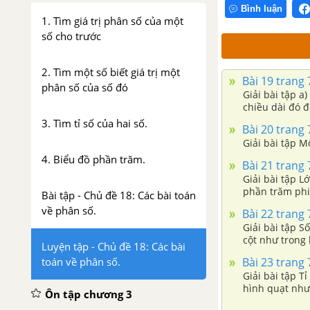
Bình luận
1. Tìm giá trị phân số của một
số cho trước
2. Tìm một số biết giá trị một
Bài 19 trang 7
phân số của số đó
Giải bài tập a
chiều dài đó đ
3. Tìm tỉ số của hai số.
Bài 20 trang 7
Giải bài tập M
4. Biểu đồ phần trăm.
Bài 21 trang 7
Giải bài tập L
phần trăm phi
Bài tập - Chủ đề 18: Các bài toán
về phân số.
Bài 22 trang 7
Giải bài tập S
cột như trong 
Luyện tập - Chủ đề 18: Các bài
toán về phân số.
Bài 23 trang 7
Giải bài tập T
hình quạt như
Ôn tập chương 3