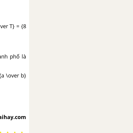
ver T} = {8
ành phố là
{a \over b}
iaihay.com