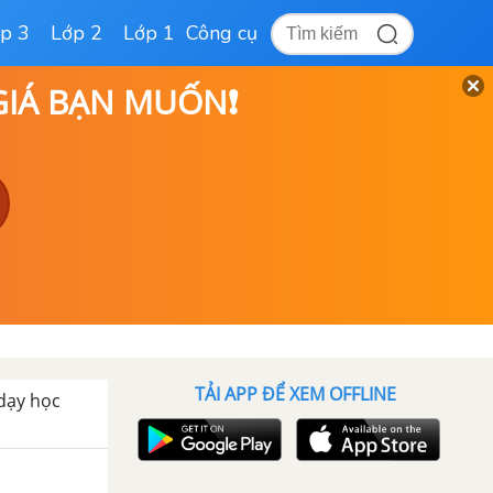
p 3
Lớp 2
Lớp 1
Công cụ
 GIÁ BẠN MUỐN❗
TẢI APP ĐỂ XEM OFFLINE
 dạy học