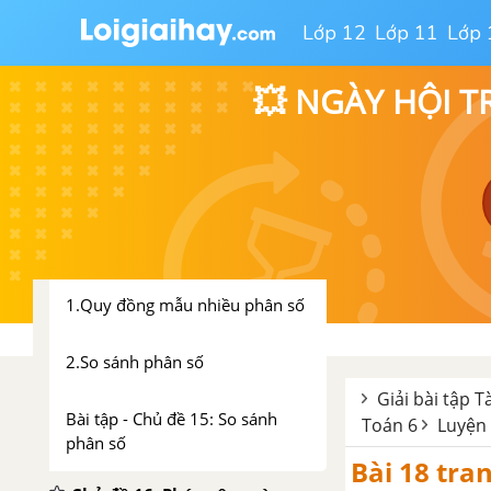
3. Tính chất cơ bản của phân số
Lớp 12
Lớp 11
Lớp 
4. Rút gọn phân số
💥 NGÀY HỘI T
Bài tập - Chủ đề 14: Phân số
Luyện tập - Chủ đề 14: Phân số
Chủ đề 15: So sánh phân số
1.Quy đồng mẫu nhiều phân số
2.So sánh phân số
Giải bài tập T
Bài tập - Chủ đề 15: So sánh
Toán 6
Luyện 
phân số
Bài 18 tran