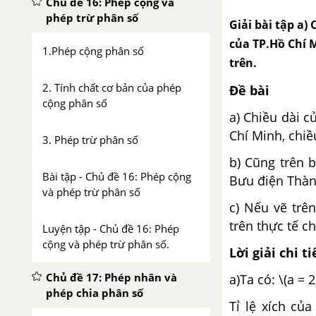
Chủ đề 16: Phép cộng và
phép trừ phân số
Giải bài tập a
của TP.Hồ Chí M
1.Phép cộng phân số
trên.
2. Tính chất cơ bản của phép
Đề bài
cộng phân số
a) Chiều dài 
Chí Minh, chiề
3. Phép trừ phân số
b) Cũng trên 
Bài tập - Chủ đề 16: Phép cộng
Bưu điện Thành
và phép trừ phân số
c) Nếu vẽ trê
trên thực tế c
Luyện tập - Chủ đề 16: Phép
cộng và phép trừ phân số.
Lời giải chi ti
Chủ đề 17: Phép nhân và
a)Ta có: \(a =
phép chia phân số
Tỉ lệ xích của