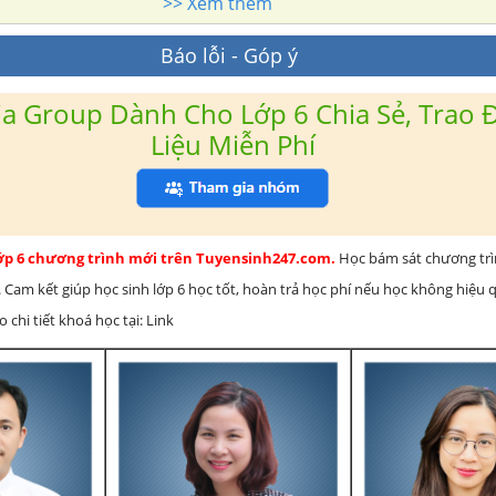
>> Xem thêm
Báo lỗi - Góp ý
a Group Dành Cho Lớp 6 Chia Sẻ, Trao Đ
Liệu Miễn Phí
lớp 6 chương trình mới trên Tuyensinh247.com.
Học bám sát chương tr
 Cam kết giúp học sinh lớp 6 học tốt, hoàn trả học phí nếu học không hiệu
chi tiết khoá học tại: Link