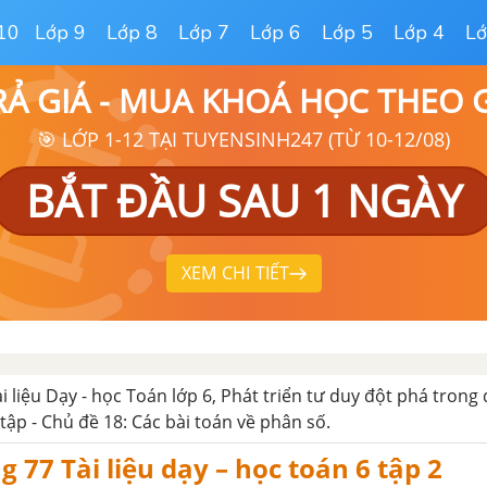
10
Lớp 9
Lớp 8
Lớp 7
Lớp 6
Lớp 5
Lớp 4
Lớ
RẢ GIÁ - MUA KHOÁ HỌC THEO
🎯 LỚP 1-12 TẠI TUYENSINH247 (TỪ 10-12/08)
BẮT ĐẦU SAU 1 NGÀY
XEM CHI TIẾT
ài liệu Dạy - học Toán lớp 6, Phát triển tư duy đột phá trong
tập - Chủ đề 18: Các bài toán về phân số.
g 77 Tài liệu dạy – học toán 6 tập 2