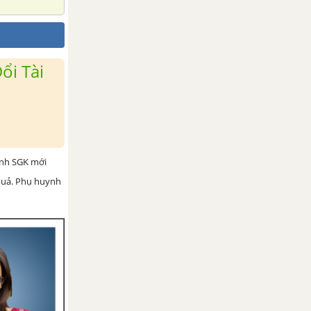
ổi Tài
ình SGK mới
 quả. Phụ huynh