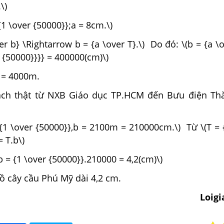
\)
 {1 \over {50000}};a = 8cm.\)
er b} \Rightarrow b = {a \over T}.\) Do đó: \(b = {a \o
r {50000}}}} = 400000(cm)\)
 = 4000m.
ách thật từ NXB Giáo dục TP.HCM đến Bưu điện Th
= {1 \over {50000}},b = 2100m = 210000cm.\) Từ \(T = 
 T.b\)
b = {1 \over {50000}}.210000 = 4,2(cm)\)
ồ cây cầu Phú Mỹ dài 4,2 cm.
Loig