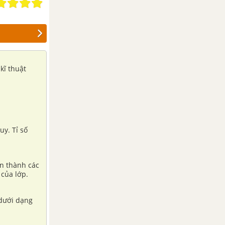
kĩ thuật
uy. Tỉ số
ễn thành các
 của lớp.
 dưới dạng