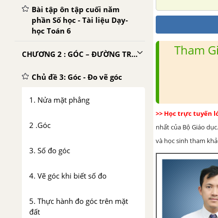
Bài tập ôn tập cuối năm
phần Số học - Tài liệu Dạy-
học Toán 6
Tham Gi
CHƯƠNG 2 : GÓC – ĐƯỜNG TRÒN VÀ TAM GIÁC
Chủ đề 3: Góc - Đo vẽ góc
1. Nửa mặt phẳng
>> Học trực tuyến 
2 .Góc
nhất của Bộ Giáo dục.
và học sinh tham khảo 
3. Số đo góc
4. Vẽ góc khi biết số đo
5. Thực hành đo góc trên mặt
đất