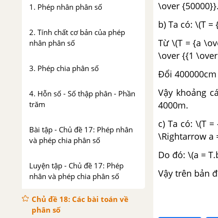
\over {50000}}.
1. Phép nhân phân số
b) Ta có: \(T =
2. Tính chất cơ bản của phép
Từ \(T = {a \ov
nhân phân số
\over {{1 \ove
3. Phép chia phân số
Đổi 400000cm
Vậy khoảng c
4. Hỗn số - Số thập phân - Phần
trăm
4000m.
c) Ta có: \(T 
Bài tập - Chủ đề 17: Phép nhân
\Rightarrow a =
và phép chia phân số
Do đó: \(a = T.
Luyện tập - Chủ đề 17: Phép
Vậy trên bản đ
nhân và phép chia phân số
Chủ đề 18: Các bài toán về
phân số