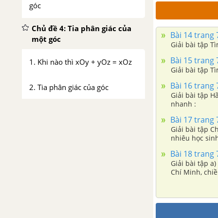
góc
Chủ đề 4: Tia phân giác của
Bài 14 trang 7
một góc
Giải bài tập Tì
Bài 15 trang 7
1. Khi nào thì xOy + yOz = xOz
Giải bài tập Tì
Bài 16 trang 7
2. Tia phân giác của góc
Giải bài tập 
nhanh :
Bài tập - Chủ đề 4: Tia phân giác
Bài 17 trang 7
của một góc
Giải bài tập C
nhiêu học sinh
Chủ đề 5: Đường tròn - Tam
Bài 18 trang 7
giác
Giải bài tập 
Chí Minh, chiề
1. Đường tròn
2. Tam giác