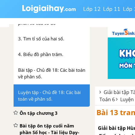
số cho trước
Lớp 12
Lớp 11
Lớp 
2. Tìm một số biết giá trị một
phân số của số đó
3. Tìm tỉ số của hai số.
4. Biểu đồ phần trăm.
Bài tập - Chủ đề 18: Các bài toán
về phân số.
Giải bài tập T
Luyện tập - Chủ đề 18: Các bài
toán về phân số.
Toán 6
Luyện 
Bài 13 tran
Ôn tập chương 3
Bài tập ôn tập cuối năm
Giải bài tập Hù
phần Số học - Tài liệu Dạy-