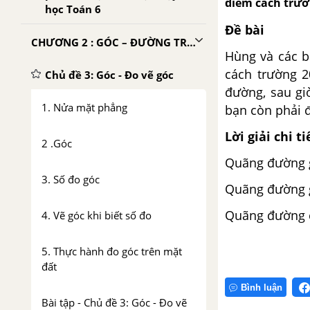
điểm cách trườ
học Toán 6
Đề bài
CHƯƠNG 2 : GÓC – ĐƯỜNG TRÒN VÀ TAM GIÁC
Hùng và các b
cách trường 2
Chủ đề 3: Góc - Đo vẽ góc
đường, sau gi
1. Nửa mặt phẳng
bạn còn phải 
Lời giải chi ti
2 .Góc
Quãng đường gi
3. Số đo góc
Quãng đường gi
Quãng đường còn
4. Vẽ góc khi biết số đo
5. Thực hành đo góc trên mặt
đất
Bình luận
Bài tập - Chủ đề 3: Góc - Đo vẽ