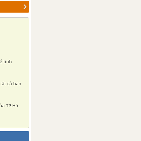
ể tính
tất cả bao
của TP.Hồ