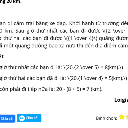
ng 20 km.
ạn đi cắm trại bằng xe đạp. Khởi hành từ trường đế
0 km. Sau giờ thứ nhất các bạn đi được \({2 \over 
ờ thứ hai các bạn đi được \({1 \over 4}\) quãng đườ
đi một quãng đường bao xa nữa thì đến địa điểm cắm 
ết
ờ thứ nhất các bạn đi là: \(20.{2 \over 5} = 8(km).\)
ờ thứ hai các bạn đã đi là: \(20.{1 \over 4} = 5(km).\)
 phải đi tiếp nữa là: 20 - (8 + 5) = 7 (km).
Loig
Bình chọn:
Chia sẻ
Chia sẻ