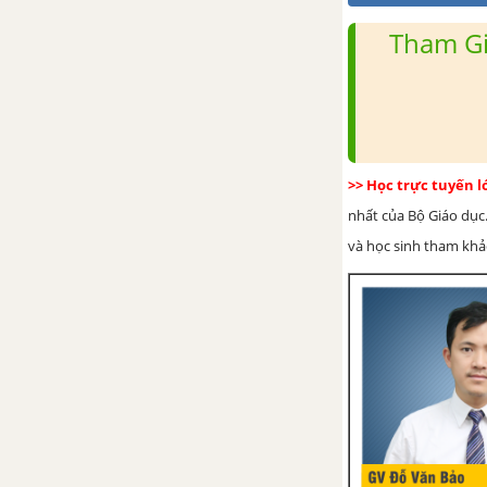
Bài tập - Chủ đề 5: Đường tròn -
Tham Gi
Tam giác
Ôn tập chương 2
Bài tập ôn tập cuối năm
phần Hình học - Tài liệu Dạy-
>> Học trực tuyến 
học Toán 6
nhất của Bộ Giáo dục.
và học sinh tham khảo 