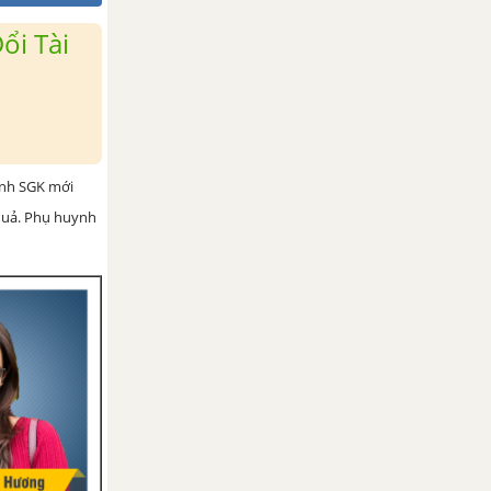
ổi Tài
ình SGK mới
 quả. Phụ huynh