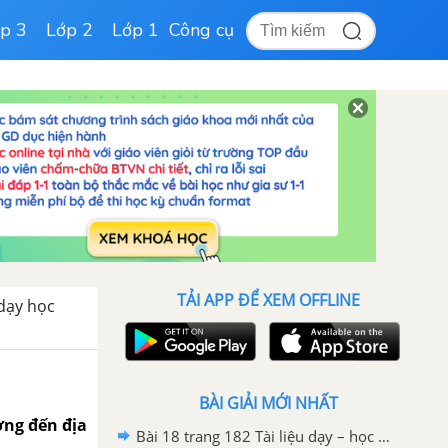
p 3
Lớp 2
Lớp 1
Công cụ
TẢI APP ĐỂ XEM OFFLINE
 dạy học
BÀI GIẢI MỚI NHẤT
ờng đến địa
Bài 18 trang 182 Tài liệu dạy – học toán 6 tập 1