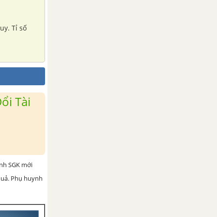
uy. Tỉ số
ổi Tài
ình SGK mới
 quả. Phụ huynh