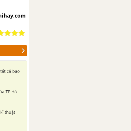
iaihay.com
tất cả bao
của TP.Hồ
kĩ thuật