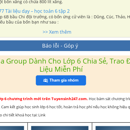
ột bồn xăng có chứa 800 lít xăng.
7 Tài liệu dạy – học toán 6 tập 2
ớp 6B bầu Chi đội trưởng, có bốn ứng cử viên là : Dũng, Cúc, Thảo, H
ếu bầu của bốn bạn như sau :
>> Xem thêm
Báo lỗi - Góp ý
a Group Dành Cho Lớp 6 Chia Sẻ, Trao Đ
Liệu Miễn Phí
lớp 6 chương trình mới trên Tuyensinh247.com.
Học bám sát chương tr
 Cam kết giúp học sinh lớp 6 học tốt, hoàn trả học phí nếu học không hiệu
chi tiết khoá học tại: Link