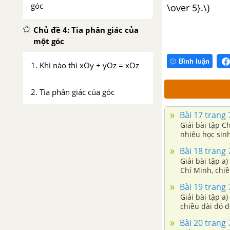
góc
\over 5}.\)
Chủ đề 4: Tia phân giác của
một góc
Bình luận
1. Khi nào thì xOy + yOz = xOz
2. Tia phân giác của góc
Bài 17 trang 7
Bài tập - Chủ đề 4: Tia phân giác
Giải bài tập C
của một góc
nhiêu học sinh
Bài 18 trang 7
Chủ đề 5: Đường tròn - Tam
Giải bài tập 
giác
Chí Minh, chiề
Bài 19 trang 7
1. Đường tròn
Giải bài tập a
chiều dài đó đ
2. Tam giác
Bài 20 trang 7