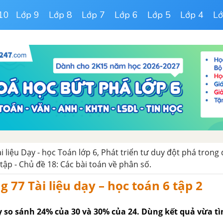
10
Lớp 9
Lớp 8
Lớp 7
Lớp 6
Lớp 5
Lớp 4
Lớ
ài liệu Dạy - học Toán lớp 6, Phát triển tư duy đột phá trong
tập - Chủ đề 18: Các bài toán về phân số.
g 77 Tài liệu dạy – học toán 6 tập 2
ãy so sánh 24% của 30 và 30% của 24. Dùng kết quả vừa t