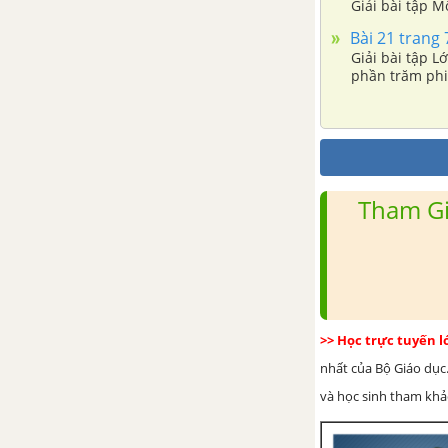
Giải bài tập M
Bài tập - Chủ đề 5: Đường tròn -
Bài 21 trang 7
Tam giác
Giải bài tập L
phần trăm phi
Ôn tập chương 2
Bài tập ôn tập cuối năm
phần Hình học - Tài liệu Dạy-
học Toán 6
Tham Gi
>> Học trực tuyến 
nhất của Bộ Giáo dục.
và học sinh tham khảo 