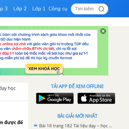
p 3
Lớp 2
Lớp 1
Công cụ
TẢI APP ĐỂ XEM OFFLINE
 dạy học
BÀI GIẢI MỚI NHẤT
ìm được để
Bài 18 trang 182 Tài liệu dạy – học toán 6 tập 1