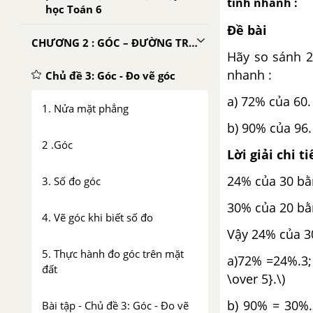
tính nhanh :
học Toán 6
Đề bài
CHƯƠNG 2 : GÓC – ĐƯỜNG TRÒN VÀ TAM GIÁC
Hãy so sánh 2
nhanh :
Chủ đề 3: Góc - Đo vẽ góc
a) 72% của 60.
1. Nửa mặt phẳng
b) 90% của 96.
2 .Góc
Lời giải chi ti
24% của 30 bằn
3. Số đo góc
30% của 20 bằn
4. Vẽ góc khi biết số đo
Vậy 24% của 3
5. Thực hành đo góc trên mặt
a)72% =24%.3; 
đất
\over 5}.\)
b) 90% = 30%.
Bài tập - Chủ đề 3: Góc - Đo vẽ