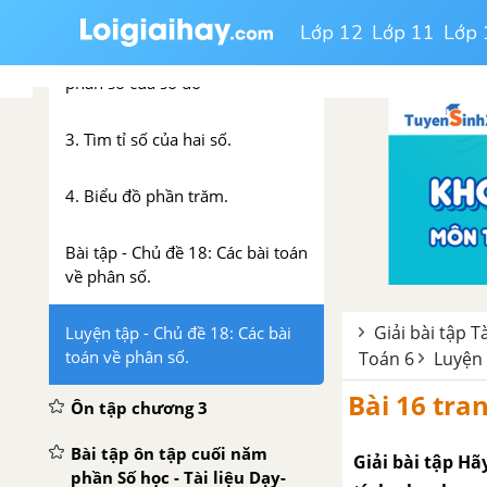
số cho trước
Lớp 12
Lớp 11
Lớp 
2. Tìm một số biết giá trị một
phân số của số đó
3. Tìm tỉ số của hai số.
4. Biểu đồ phần trăm.
Bài tập - Chủ đề 18: Các bài toán
về phân số.
Giải bài tập T
Luyện tập - Chủ đề 18: Các bài
toán về phân số.
Toán 6
Luyện 
Bài 16 tran
Ôn tập chương 3
Bài tập ôn tập cuối năm
Giải bài tập H
phần Số học - Tài liệu Dạy-