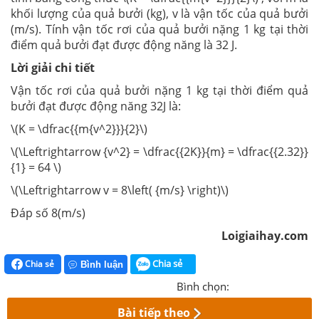
khối lượng của quả bưởi (kg), v là vận tốc của quả bưởi
(m/s). Tính vận tốc rơi của quả bưởi nặng 1 kg tại thời
điểm quả bưởi đạt được động năng là 32 J.
Lời giải chi tiết
Vận tốc rơi của quả bưởi nặng 1 kg tại thời điểm quả
bưởi đạt được động năng 32J là:
\(K = \dfrac{{m{v^2}}}{2}\)
\(\Leftrightarrow {v^2} = \dfrac{{2K}}{m} = \dfrac{{2.32}}
{1} = 64 \)
\(\Leftrightarrow v = 8\left( {m/s} \right)\)
Đáp số 8(m/s)
Loigiaihay.com
Chia sẻ
Chia sẻ
Bình luận
Bình chọn:
Bài tiếp theo