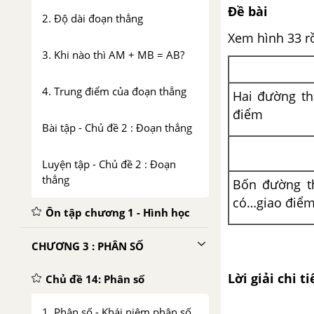
Đề bài
2. Độ dài đoạn thẳng
Xem hình 33 rồ
3. Khi nào thì AM + MB = AB?
4. Trung điểm của đoạn thẳng
Hai đường th
điểm
Bài tập - Chủ đề 2 : Đoạn thẳng
Luyện tập - Chủ đề 2 : Đoạn
thẳng
Bốn đường t
có…giao điể
Ôn tập chương 1 - Hình học
CHƯƠNG 3 : PHÂN SỐ
Lời giải chi ti
Chủ đề 14: Phân số
1. Phân số - Khái niệm phân số