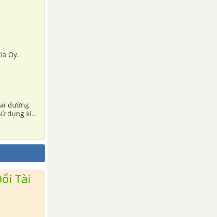
ia Oy.
hai đường
ử dụng kí
ổi Tài