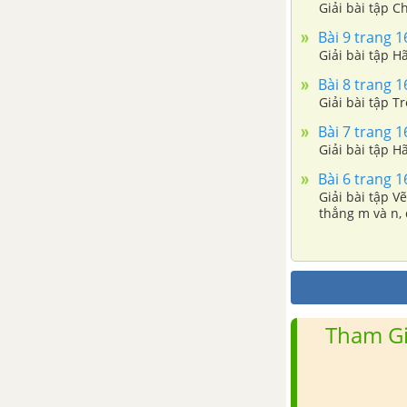
Bài tập - Chủ đề 15: So sánh
Giải bài tập C
phân số
Bài 9 trang 16
Giải bài tập H
Chủ đề 16: Phép cộng và
Bài 8 trang 16
phép trừ phân số
Giải bài tập T
Bài 7 trang 16
1.Phép cộng phân số
Giải bài tập H
Bài 6 trang 16
2. Tính chất cơ bản của phép
Giải bài tập V
cộng phân số
thẳng m và n,
hiệu để biểu 
3. Phép trừ phân số
Bài tập - Chủ đề 16: Phép cộng
và phép trừ phân số
Tham Gi
Luyện tập - Chủ đề 16: Phép
cộng và phép trừ phân số.