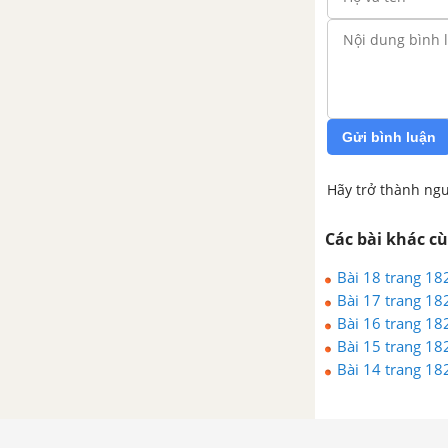
toán về phân số.
Ôn tập chương 3
Bài tập ôn tập cuối năm
phần Số học - Tài liệu Dạy-
học Toán 6
Gửi bình luận
CHƯƠNG 2 : GÓC – ĐƯỜNG TRÒN VÀ TAM GIÁC
Hãy trở thành ngư
Chủ đề 3: Góc - Đo vẽ góc
Các bài khác c
Bài 18 trang 182
1. Nửa mặt phẳng
Bài 17 trang 182
Bài 16 trang 182
2 .Góc
Bài 15 trang 182
Bài 14 trang 182
3. Số đo góc
4. Vẽ góc khi biết số đo