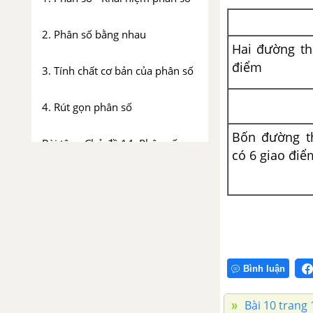
2. Phân số bằng nhau
Hai đường th
điểm
3. Tính chất cơ bản của phân số
4. Rút gọn phân số
Bốn đường t
Bài tập - Chủ đề 14: Phân số
có 6 giao điể
Luyện tập - Chủ đề 14: Phân số
Chủ đề 15: So sánh phân số
1.Quy đồng mẫu nhiều phân số
Bình luận
2.So sánh phân số
Bài 10 trang 