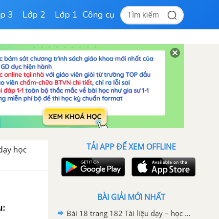
p 3
Lớp 2
Lớp 1
Công cụ
TẢI APP ĐỂ XEM OFFLINE
 dạy học
BÀI GIẢI MỚI NHẤT
u:
Bài 18 trang 182 Tài liệu dạy – học toán 6 tập 1