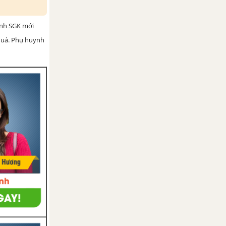
ình SGK mới
 quả. Phụ huynh