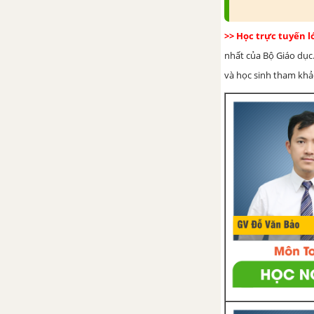
Chủ đề 17: Phép nhân và
phép chia phân số
>> Học trực tuyến 
nhất của Bộ Giáo dục.
1. Phép nhân phân số
và học sinh tham khảo 
2. Tính chất cơ bản của phép
nhân phân số
3. Phép chia phân số
4. Hỗn số - Số thập phân - Phần
trăm
Bài tập - Chủ đề 17: Phép nhân
và phép chia phân số
Luyện tập - Chủ đề 17: Phép
nhân và phép chia phân số