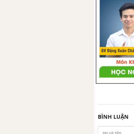
Chủ đề 18: Các bài toán về
phân số
1. Tìm giá trị phân số của một
số cho trước
2. Tìm một số biết giá trị một
phân số của số đó
3. Tìm tỉ số của hai số.
4. Biểu đồ phần trăm.
Bài tập - Chủ đề 18: Các bài toán
về phân số.
BÌNH LUẬN
Luyện tập - Chủ đề 18: Các bài