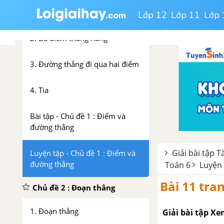
1. Điểm – Đường thẳng
Lớp 12
Lớp 11
Lớp 
2. Ba điểm thẳng hàng
3. Đường thẳng đi qua hai điểm
4. Tia
Bài tập - Chủ đề 1 : Điểm và
đường thẳng
Giải bài tập T
Luyện tập - Chủ đề 1 : Điểm và
đường thẳng
Toán 6
Luyện 
Bài 11 tran
Chủ đề 2 : Đoạn thẳng
1. Đoạn thẳng
Giải bài tập Xe