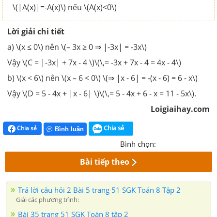
\(|A(x)|=-A(x)\) nếu \(A(x)<0\)
Lời giải chi tiết
a) \(x ≤ 0\) nên \(– 3x ≥ 0 ⇒ |-3x| = -3x\)
Vậy \(C = |-3x| + 7x - 4 \)\(\,= -3x + 7x - 4 = 4x - 4\)
b) \(x < 6\) nên \(x – 6 < 0\) \(⇒ |x - 6| = -(x - 6) = 6 - x\)
Vậy \(D = 5 - 4x + |x - 6| \)\(\,= 5 - 4x + 6 - x = 11 - 5x\).
Loigiaihay.com
Chia sẻ
Chia sẻ
Bình luận
Bình chọn:
Bài tiếp theo
Trả lời câu hỏi 2 Bài 5 trang 51 SGK Toán 8 Tập 2
Giải các phương trình:
Bài 35 trang 51 SGK Toán 8 tập 2