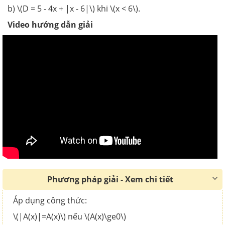
b) \(D = 5 - 4x + |x - 6|\) khi \(x < 6\).
Video hướng dẫn giải
Phương pháp giải - Xem chi tiết
Áp dụng công thức:
\(|A(x)|=A(x)\) nếu \(A(x)\ge0\)