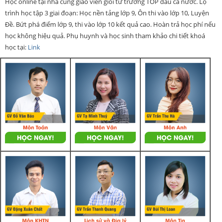
Học online tại nhà cũng giáo viên giỏi từ trường TOP đầu cả nước. Lộ
trình học tập 3 giai đoạn: Học nền tảng lớp 9, Ôn thi vào lớp 10, Luyện
Đề. Bứt phá điểm lớp 9, thi vào lớp 10 kết quả cao. Hoàn trả học phí nếu
học không hiệu quả. Phụ huynh và học sinh tham khảo chi tiết khoá
học tại:
Link