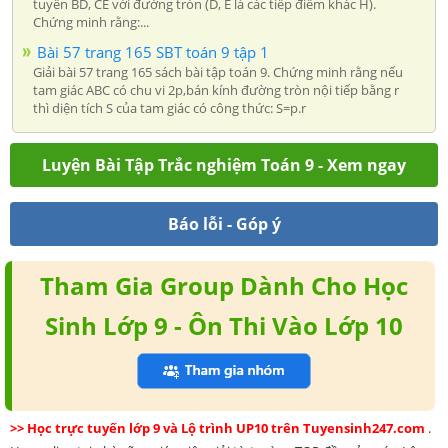
tuyến BD, CE với đường tròn (D, E là các tiếp điểm khác H).
Chứng minh rằng:...
Bài 57 trang 165 SBT toán 9 tập 1
Giải bài 57 trang 165 sách bài tập toán 9. Chứng minh rằng nếu
tam giác ABC có chu vi 2p,bán kính đường tròn nội tiếp bằng r
thì diện tích S của tam giác có công thức: S=p.r
Luyện Bài Tập Trắc nghiệm Toán 9 - Xem ngay
Báo lỗi - Góp ý
Tham Gia Group Dành Cho Học
Sinh Lớp 9 - Ôn Thi Vào Lớp 10
>> Học trực tuyến lớp 9 và Lộ trình UP10 trên Tuyensinh247.com
.