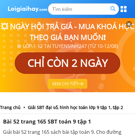
💥 NGÀY HỘI TRẢ GIÁ - MUA KHOÁ HỌC
THEO GIÁ BẠN MUỐN❗
🎯 LỚP 1-12 TẠI TUYENSINH247 (TỪ 10-12/08)
CHỈ CÒN 2 NGÀY
XEM CHI TIẾT
Trang chủ
Giải SBT đại số, hình học toán lớp 9 tập 1, tập 2
Bài 52 trang 165 SBT toán 9 tập 1
Giải bài 52 trang 165 sách bài tập toán 9. Cho đường