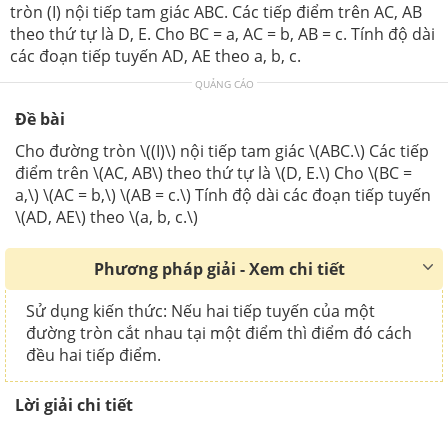
tròn (I) nội tiếp tam giác ABC. Các tiếp điểm trên AC, AB
theo thứ tự là D, E. Cho BC = a, AC = b, AB = c. Tính độ dài
các đoạn tiếp tuyến AD, AE theo a, b, c.
QUẢNG CÁO
Đề bài
Cho đường tròn \((I)\) nội tiếp tam giác \(ABC.\) Các tiếp
điểm trên \(AC, AB\) theo thứ tự là \(D, E.\) Cho \(BC =
a,\) \(AC = b,\) \(AB = c.\) Tính độ dài các đoạn tiếp tuyến
\(AD, AE\) theo \(a, b, c.\)
Phương pháp giải - Xem chi tiết
Sử dụng kiến thức: Nếu hai tiếp tuyến của một
đường tròn cắt nhau tại một điểm thì điểm đó cách
đều hai tiếp điểm.
Lời giải chi tiết