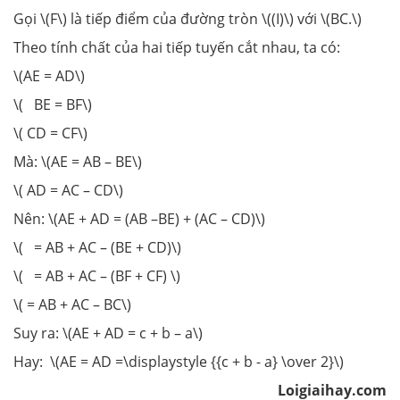
Gọi \(F\) là tiếp điểm của đường tròn \((I)\) với \(BC.\)
Theo tính chất của hai tiếp tuyến cắt nhau, ta có:
\(AE = AD\)
\( BE = BF\)
\( CD = CF\)
Mà: \(AE = AB – BE\)
\( AD = AC – CD\)
Nên: \(AE + AD = (AB –BE) + (AC – CD)\)
\( = AB + AC – (BE + CD)\)
\( = AB + AC – (BF + CF) \)
\( = AB + AC – BC\)
Suy ra: \(AE + AD = c + b – a\)
Hay: \(AE = AD =\displaystyle {{c + b - a} \over 2}\)
Loigiaihay.com