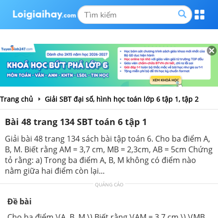
Trang chủ
Giải SBT đại số, hình học toán lớp 6 tập 1, tập 2
Bài 48 trang 134 SBT toán 6 tập 1
Giải bài 48 trang 134 sách bài tập toán 6. Cho ba điểm A,
B, M. Biết rằng AM = 3,7 cm, MB = 2,3cm, AB = 5cm Chứng
tỏ rằng: a) Trong ba điểm A, B, M không có điểm nào
nằm giữa hai điểm còn lại...
QUẢNG CÁO
Đề bài
Cho ba điểm \(A, B, M.\) Biết rằng \(AM = 3,7 cm,\) \(MB