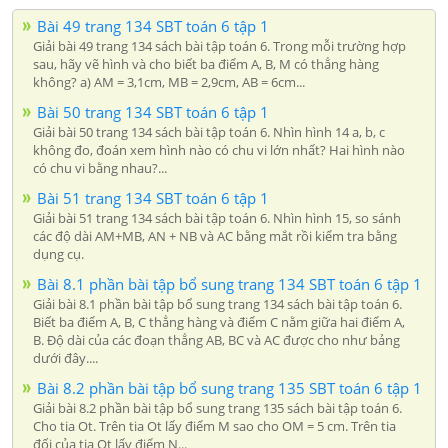
Bài 49 trang 134 SBT toán 6 tập 1
Giải bài 49 trang 134 sách bài tập toán 6. Trong mỗi trường hợp
sau, hãy vẽ hình và cho biết ba điểm A, B, M có thẳng hàng
không? a) AM = 3,1cm, MB = 2,9cm, AB = 6cm...
Bài 50 trang 134 SBT toán 6 tập 1
Giải bài 50 trang 134 sách bài tập toán 6. Nhìn hình 14 a, b, c
không đo, đoán xem hình nào có chu vi lớn nhất? Hai hình nào
có chu vi bằng nhau?...
Bài 51 trang 134 SBT toán 6 tập 1
Giải bài 51 trang 134 sách bài tập toán 6. Nhìn hình 15, so sánh
các độ dài AM+MB, AN + NB và AC bằng mắt rồi kiểm tra bằng
dụng cụ.
Bài 8.1 phần bài tập bổ sung trang 134 SBT toán 6 tập 1
Giải bài 8.1 phần bài tập bổ sung trang 134 sách bài tập toán 6.
Biết ba điểm A, B, C thẳng hàng và điểm C nằm giữa hai điểm A,
B. Độ dài của các đoạn thẳng AB, BC và AC được cho như bảng
dưới đây....
Bài 8.2 phần bài tập bổ sung trang 135 SBT toán 6 tập 1
Giải bài 8.2 phần bài tập bổ sung trang 135 sách bài tập toán 6.
Cho tia Ot. Trên tia Ot lấy điểm M sao cho OM = 5 cm. Trên tia
đối của tia Ot lấy điểm N...