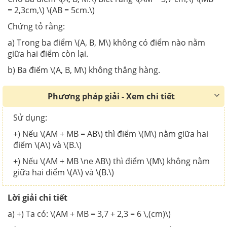
= 2,3cm,\) \(AB = 5cm.\)
Chứng tỏ rằng:
a) Trong ba điểm \(A, B, M\) không có điểm nào nằm
giữa hai điểm còn lại.
b) Ba điểm \(A, B, M\) không thẳng hàng.
Phương pháp giải - Xem chi tiết
Sử dụng:
+) Nếu \(AM + MB = AB\) thì điểm \(M\) nằm giữa hai
điểm \(A\) và \(B.\)
+) Nếu \(AM + MB \ne AB\) thì điểm \(M\) không nằm
giữa hai điểm \(A\) và \(B.\)
Lời giải chi tiết
a) +) Ta có: \(AM + MB = 3,7 + 2,3 = 6 \,(cm)\)