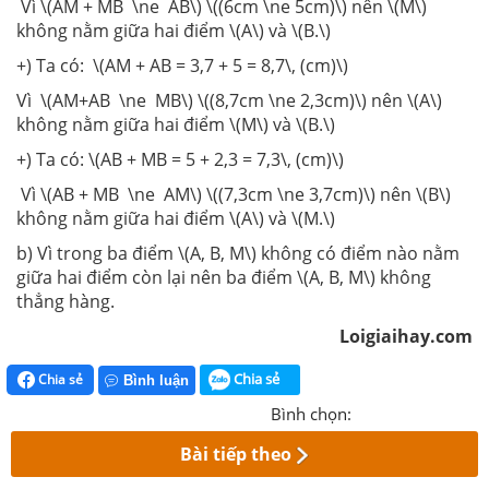
Vì \(AM + MB \ne AB\) \((6cm \ne 5cm)\) nên \(M\)
không nằm giữa hai điểm \(A\) và \(B.\)
+) Ta có: \(AM + AB = 3,7 + 5 = 8,7\, (cm)\)
Vì \(AM+AB \ne MB\) \((8,7cm \ne 2,3cm)\) nên \(A\)
không nằm giữa hai điểm \(M\) và \(B.\)
+) Ta có: \(AB + MB = 5 + 2,3 = 7,3\, (cm)\)
Vì \(AB + MB \ne AM\) \((7,3cm \ne 3,7cm)\) nên \(B\)
không nằm giữa hai điểm \(A\) và \(M.\)
b) Vì trong ba điểm \(A, B, M\) không có điểm nào nằm
giữa hai điểm còn lại nên ba điểm \(A, B, M\) không
thẳng hàng.
Loigiaihay.com
Chia sẻ
Chia sẻ
Bình luận
Bình chọn:
Bài tiếp theo