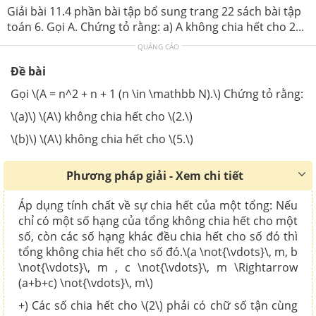
Giải bài 11.4 phần bài tập bổ sung trang 22 sách bài tập
toán 6. Gọi A. Chứng tỏ rằng: a) A không chia hết cho 2...
QUẢNG CÁO
Đề bài
Gọi \(A = n^2 + n + 1 (n \in \mathbb N).\) Chứng tỏ rằng:
\(a)\) \(A\) không chia hết cho \(2.\)
\(b)\) \(A\) không chia hết cho \(5.\)
Phương pháp giải - Xem chi tiết
Áp dụng tính chất về sự chia hết của một tổng:
Nếu
chỉ có một số hạng của tổng không chia hết cho một
số, còn các số hạng khác đều chia hết cho số đó thì
tổng không chia hết cho số đó.\(a \not{\vdots}\, m, b
\not{\vdots}\, m , c \not{\vdots}\, m \Rightarrow
(a+b+c) \not{\vdots}\, m\)
+) Các số chia hết cho \(2\) phải có chữ số tận cùng