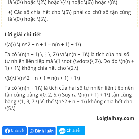
là \(0\) hoặc \(2\) hoặc \(4\) hoặc \(6\) hoặc \(8\)
+) Các số chia hết cho \(5\) phải có chữ số tận cùng
là \(0\) hoặc \(5\).
Lời giải chi tiết
\(a)\) \( n^2 + n + 1 = n(n + 1) + 1\)
Ta có \(n(n + 1) \,⋮\, 2\) vì \(n(n + 1)\) là tích của hai số
tự nhiên liên tiếp mà \(1 \not {\vdots}\,2\). Do đó \(n(n +
1) + 1\) không chia hết cho \(2.\)
\(b)\) \(n^2 + n + 1 = n(n + 1) + 1\)
Ta có \(n(n + 1)\) là tích của hai số tự nhiên liên tiếp nên
tận cùng bằng \(0, 2, 6.\) Suy ra \(n(n + 1) + 1\) tận cùng
bằng \(1, 3, 7.\) Vì thế \(n^2 + n + 1\) không chia hết cho
\(5.\)
Loigiaihay.com
Chia sẻ
Chia sẻ
Bình luận