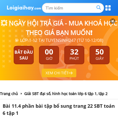
💥 NGÀY HỘI TRẢ GIÁ - MUA KHOÁ HỌC
THEO GIÁ BẠN MUỐN❗
🎯 LỚP 1-12 TẠI TUYENSINH247 (TỪ 10-12/08)
00
32
50
BẮT ĐẦU
SAU
GIỜ
PHÚT
GIÂY
XEM CHI TIẾT
Trang chủ
Giải SBT đại số, hình học toán lớp 6 tập 1, tập 2
Bài 11.4 phần bài tập bổ sung trang 22 SBT toán
6 tập 1