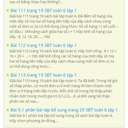
sau có bằng nhau hay không?...
Bài 111 trang 19 SBT toán 6 tập 1
Giải bài 111 trang 19 sách bài tập toán 6. Để đếm số hạng của
một dãy số mà hai số hạng liên tiếp của dãy cách nhau cùng
một số đơn vị, ta có thể dùng công thức: Số số hạng = ( số cuối –
số đầu ) : (Khoảng cách giữa hai số ) + 1 Hãy tính số hạng của
dãy : 8, 12, 16, 20, …, 100.
Bài 112 trang 19 SBT toán 6 tập 1
Giải bài 112 trang 19 sách bài tập toán 6. Hãy tính tổng : 8 + 12 +
16 + 20 + … + 100. Để tính tổng các số hàng của một dãy số mà
hai số hạng liên tiếp của dãy cách nhau cùng một số đơn vị, ta
có thể dùng công thức:...
Bài 113 trang 19 SBT toán 6 tập 1
Giải bài 113 trang 19 sách bài tập toán 6. Ta đã biết: Trong hệ ghi
số thập phân, cứ mười đơn vị ở một hàng thì làm thành một
đơn vị ở hàng trên liền trước. Mỗi chữ số trong hệ thập phân
nhận một trong mười giá trị: 0,1,2,3,...,9. a) Đổi sang hệ thập
phân các số sau....
Bài 9.1 phần bài tập bổ sung trang 20 SBT toán 6 tập 1
Giải bài 9.1 phần bài tập bổ sung trang 20 sách bài tập toán 6.
Hãy chọn phương án đúng...