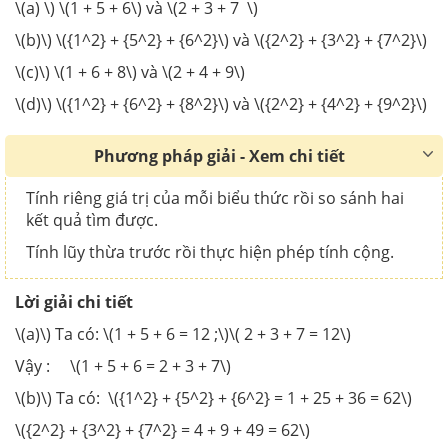
\(a) \) \(1 + 5 + 6\) và \(2 + 3 + 7 \)
\(b)\) \({1^2} + {5^2} + {6^2}\) và \({2^2} + {3^2} + {7^2}\)
\(c)\) \(1 + 6 + 8\) và \(2 + 4 + 9\)
\(d)\) \({1^2} + {6^2} + {8^2}\) và \({2^2} + {4^2} + {9^2}\)
Phương pháp giải - Xem chi tiết
Tính riêng giá trị của mỗi biểu thức rồi so sánh hai
kết quả tìm được.
Tính lũy thừa trước rồi thực hiện phép tính cộng.
Lời giải chi tiết
\(a)\) Ta có: \(1 + 5 + 6 = 12 ;\)\( 2 + 3 + 7 = 12\)
Vậy : \(1 + 5 + 6 = 2 + 3 + 7\)
\(b)\) Ta có: \({1^2} + {5^2} + {6^2} = 1 + 25 + 36 = 62\)
\({2^2} + {3^2} + {7^2} = 4 + 9 + 49 = 62\)