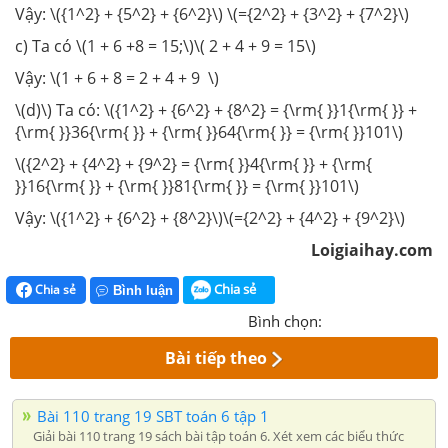
Vậy: \({1^2} + {5^2} + {6^2}\) \(={2^2} + {3^2} + {7^2}\)
c) Ta có \(1 + 6 +8 = 15;\)\( 2 + 4 + 9 = 15\)
Vậy: \(1 + 6 + 8 = 2 + 4 + 9 \)
\(d)\) Ta có: \({1^2} + {6^2} + {8^2} = {\rm{ }}1{\rm{ }} +
{\rm{ }}36{\rm{ }} + {\rm{ }}64{\rm{ }} = {\rm{ }}101\)
\({2^2} + {4^2} + {9^2} = {\rm{ }}4{\rm{ }} + {\rm{
}}16{\rm{ }} + {\rm{ }}81{\rm{ }} = {\rm{ }}101\)
Vậy: \({1^2} + {6^2} + {8^2}\)\(={2^2} + {4^2} + {9^2}\)
Loigiaihay.com
Chia sẻ
Chia sẻ
Bình luận
Bình chọn:
Bài tiếp theo
Bài 110 trang 19 SBT toán 6 tập 1
Giải bài 110 trang 19 sách bài tập toán 6. Xét xem các biểu thức