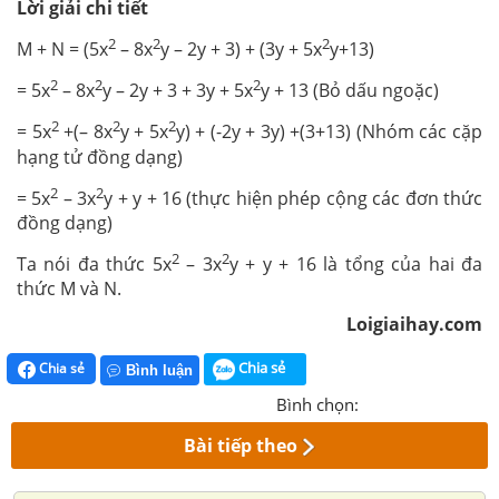
Lời giải chi tiết
2
2
2
M + N = (5x
– 8x
y – 2y + 3) + (3y + 5x
y+13)
2
2
2
= 5x
– 8x
y – 2y + 3 + 3y + 5x
y + 13 (Bỏ dấu ngoặc)
2
2
2
= 5x
+(– 8x
y + 5x
y) + (-2y + 3y) +(3+13) (Nhóm các cặp
hạng tử đồng dạng)
2
2
= 5x
– 3x
y + y + 16 (thực hiện phép cộng các đơn thức
đồng dạng)
2
2
Ta nói đa thức 5x
– 3x
y + y + 16 là tổng của hai đa
thức M và N.
Loigiaihay.com
Chia sẻ
Chia sẻ
Bình luận
Bình chọn:
Bài tiếp theo