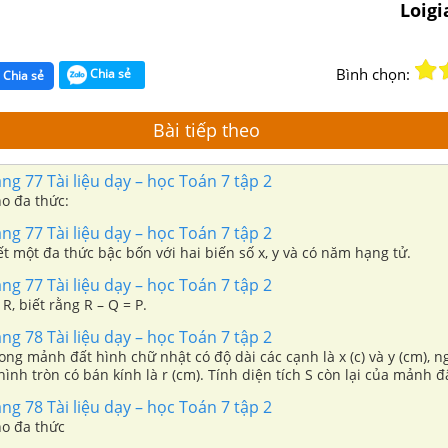
Loig
Bình chọn:
Chia sẻ
Chia sẻ
Bài tiếp theo
ang 77 Tài liệu dạy – học Toán 7 tập 2
ho đa thức:
ang 77 Tài liệu dạy – học Toán 7 tập 2
iết một đa thức bậc bốn với hai biến số x, y và có năm hạng tử.
ang 77 Tài liệu dạy – học Toán 7 tập 2
R, biết rằng R – Q = P.
ang 78 Tài liệu dạy – học Toán 7 tập 2
rong mảnh đất hình chữ nhật có độ dài các cạnh là x (c) và y (cm), n
hình tròn có bán kính là r (cm). Tính diện tích S còn lại của mảnh đấ
h S có phải là một đa thức không ?
ang 78 Tài liệu dạy – học Toán 7 tập 2
ho đa thức