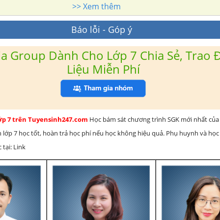
>> Xem thêm
Báo lỗi - Góp ý
a Group Dành Cho Lớp 7 Chia Sẻ, Trao Đ
Liệu Miễn Phí
lớp 7 trên Tuyensinh247.com
Học bám sát chương trình SGK mới nhất của 
h lớp 7 học tốt, hoàn trả học phí nếu học không hiệu quả. Phụ huynh và học
 tại: Link