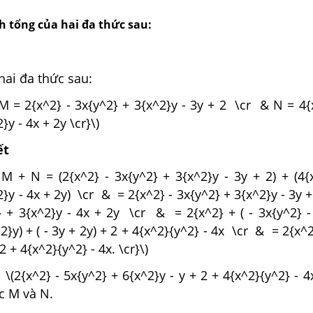
nh tổng của hai đa thức sau:
hai đa thức sau:
M = 2{x^2} - 3x{y^2} + 3{x^2}y - 3y + 2 \cr & N = 4{
}y - 4x + 2y \cr}\)
ết
M + N = (2{x^2} - 3x{y^2} + 3{x^2}y - 3y + 2) + (4{
}y - 4x + 2y) \cr & = 2{x^2} - 3x{y^2} + 3{x^2}y - 3y +
} + 3{x^2}y - 4x + 2y \cr & = 2{x^2} + ( - 3x{y^2} -
2}y) + ( - 3y + 2y) + 2 + 4{x^2}{y^2} - 4x \cr & = 2{x^2
2 + 4{x^2}{y^2} - 4x. \cr}\)
 \(2{x^2} - 5x{y^2} + 6{x^2}y - y + 2 + 4{x^2}{y^2} - 4
c M và N.