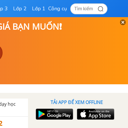
p 3
Lớp 2
Lớp 1
Công cụ
 GIÁ BẠN MUỐN❗
TẢI APP ĐỂ XEM OFFLINE
 dạy học
2