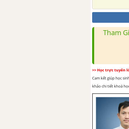
4. Tính chất đường trung trực
của một đoạn thẳng
Tham Gi
5. Tính chất ba đường trung trực
của tam giác
6. Tính chất ba đường cao trong
tam giác
>> Học trực tuyến 
Bài tập - Chủ đề 6 : Các đường
Cam kết giúp học sin
đồng quy của tam giác
khảo chi tiết khoá học
Luyện tập - Chủ đề 6 : Các
đường đồng quy của tam giác
Ôn tập chương 3 – Hình học