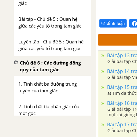
giác
Bài tập - Chủ đề 5 : Quan hệ
Bình luận
giữa các yếu tố trong tam giác
Luyện tập - Chủ đề 5 : Quan hệ
giữa các yếu tố trong tam giác
Bài tập 13 tr
Giải bài tập C
Chủ đề 6 : Các đường đồng
quy của tam giác
Bài tập 14 tr
Giải bài tập V
1. Tính chất ba đường trung
Bài tập 15 tr
tuyến của tam giác
a) Tìm đa thức 
Bài tập 16 tr
2. Tính chất tia phân giác của
Giải bài tập T
một góc
một cái giếng 
và r. Diện tíc
Bài tập 17 tr
3. Tính chất ba đường phân giác
Giải bài tập C
của tam giác