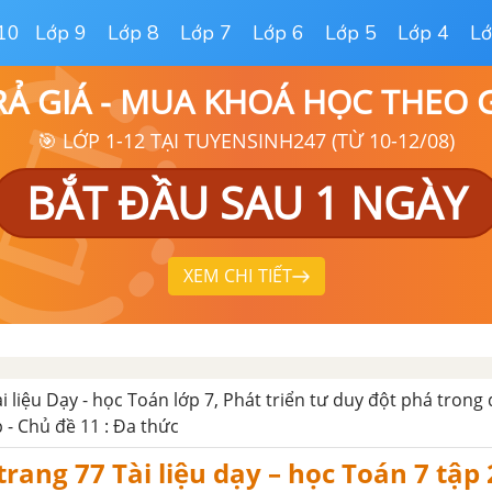
10
Lớp 9
Lớp 8
Lớp 7
Lớp 6
Lớp 5
Lớp 4
Lớ
RẢ GIÁ - MUA KHOÁ HỌC THEO
🎯 LỚP 1-12 TẠI TUYENSINH247 (TỪ 10-12/08)
BẮT ĐẦU SAU 1 NGÀY
XEM CHI TIẾT
ài liệu Dạy - học Toán lớp 7, Phát triển tư duy đột phá trong
p - Chủ đề 11 : Đa thức
trang 77 Tài liệu dạy – học Toán 7 tập 