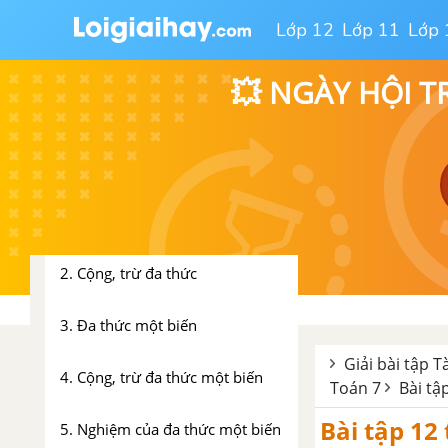
1. Đơn thức
Lớp 12
Lớp 11
Lớp 
2. Đơn thức đồng dạng
💥 NGÀY HỘI T
Bài tập - Chủ đề 10 : Đơn thức
Chủ đề 11 : Đa thức
1. Đa thức
2. Cộng, trừ đa thức
3. Đa thức một biến
Giải bài tập T
4. Cộng, trừ đa thức một biến
Toán 7
Bài tậ
Bài tập 12 
5. Nghiệm của đa thức một biến