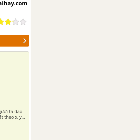
iaihay.com
gười ta đào
t theo x, y