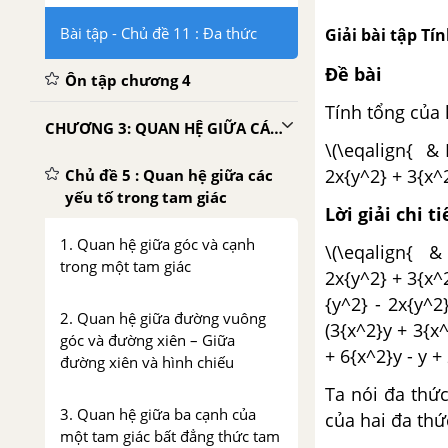
Bài tập - Chủ đề 11 : Đa thức
Giải bài tập Tí
Đề bài
Ôn tập chương 4
Tính tổng của 
CHƯƠNG 3: QUAN HỆ GIỮA CÁC YẾU TỐ TRONG TAM GIÁC – CÁC ĐƯỜNG ĐỒNG QUY CỦA TAM GIÁC
\(\eqalign{ & 
2x{y^2} + 3{x^2
Chủ đề 5 : Quan hệ giữa các
yếu tố trong tam giác
Lời giải chi ti
1. Quan hệ giữa góc và cạnh
\(\eqalign{ & 
trong một tam giác
2x{y^2} + 3{x^2
{y^2} - 2x{y^2
2. Quan hệ giữa đường vuông
(3{x^2}y + 3{x^
góc và đường xiên – Giữa
+ 6{x^2}y - y + 
đường xiên và hình chiếu
Ta nói đa thức
3. Quan hệ giữa ba cạnh của
của hai đa thứ
một tam giác bất đẳng thức tam