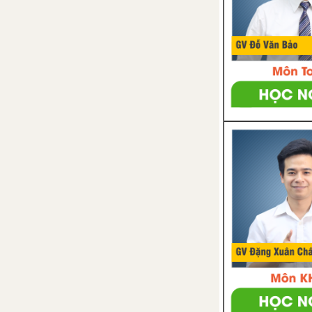
ÔN TẬP CUỐI NĂM - TÀI LIỆU DẠY-HỌC TOÁN 7
A. Phần đại số
B. Phần hình học