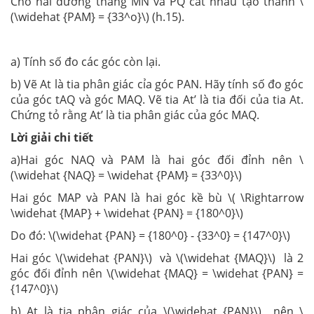
Cho hai đường thẳng MN và PQ cắt nhau tạo thành \
(\widehat {PAM} = {33^o}\) (h.15).
a) Tính số đo các góc còn lại.
b) Vẽ At là tia phân giác cỉa góc PAN. Hãy tính số đo góc
của góc tAQ và góc MAQ. Vẽ tia At’ là tia đối của tia At.
Chứng tỏ rằng At’ là tia phân giác của góc MAQ.
Lời giải chi tiết
a)Hai góc NAQ và PAM là hai góc đối đỉnh nên \
(\widehat {NAQ} = \widehat {PAM} = {33^0}\)
Hai góc MAP và PAN là hai góc kề bù \( \Rightarrow
\widehat {MAP} + \widehat {PAN} = {180^0}\)
Do đó: \(\widehat {PAN} = {180^0} - {33^0} = {147^0}\)
Hai góc \(\widehat {PAN}\) và \(\widehat {MAQ}\) là 2
góc đối đỉnh nên \(\widehat {MAQ} = \widehat {PAN} =
{147^0}\)
b) At là tia phân giác của \(\widehat {PAN}\) nên \