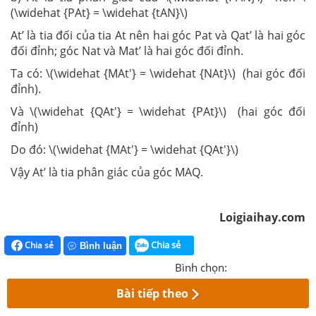
(\widehat {PAt} = \widehat {tAN}\)
At’ là tia đối của tia At nên hai góc Pat và Qat’ là hai góc
đối đỉnh; góc Nat và Mat’ là hai góc đối đỉnh.
Ta có: \(\widehat {MAt'} = \widehat {NAt}\) (hai góc đối
đỉnh).
Và \(\widehat {QAt'} = \widehat {PAt}\) (hai góc đối
đỉnh)
Do đó: \(\widehat {MAt'} = \widehat {QAt'}\)
Vậy At’ là tia phân giác của góc MAQ.
Loigiaihay.com
Chia sẻ
Chia sẻ
Bình luận
Bình chọn:
Bài tiếp theo