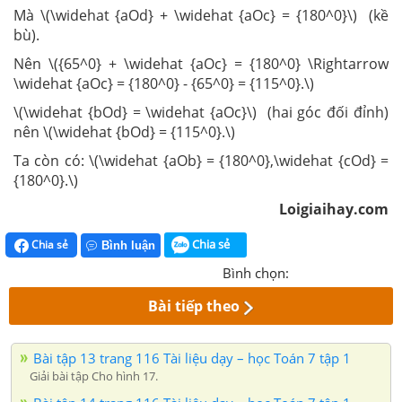
Mà \(\widehat {aOd} + \widehat {aOc} = {180^0}\) (kề
bù).
Nên \({65^0} + \widehat {aOc} = {180^0} \Rightarrow
\widehat {aOc} = {180^0} - {65^0} = {115^0}.\)
\(\widehat {bOd} = \widehat {aOc}\) (hai góc đối đỉnh)
nên \(\widehat {bOd} = {115^0}.\)
Ta còn có: \(\widehat {aOb} = {180^0},\widehat {cOd} =
{180^0}.\)
Loigiaihay.com
Chia sẻ
Chia sẻ
Bình luận
Bình chọn:
Bài tiếp theo
Bài tập 13 trang 116 Tài liệu dạy – học Toán 7 tập 1
Giải bài tập Cho hình 17.