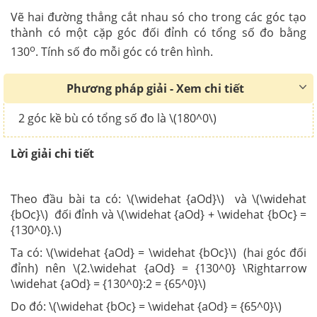
Vẽ hai đường thẳng cắt nhau só cho trong các góc tạo
thành có một cặp góc đối đỉnh có tổng số đo bằng
o
130
. Tính số đo mỗi góc có trên hình.
Phương pháp giải - Xem chi tiết
2 góc kề bù có tổng số đo là \(180^0\)
Lời giải chi tiết
Theo đầu bài ta có: \(\widehat {aOd}\) và \(\widehat
{bOc}\) đối đỉnh và \(\widehat {aOd} + \widehat {bOc} =
{130^0}.\)
Ta có: \(\widehat {aOd} = \widehat {bOc}\) (hai góc đối
đỉnh) nên \(2.\widehat {aOd} = {130^0} \Rightarrow
\widehat {aOd} = {130^0}:2 = {65^0}\)
Do đó: \(\widehat {bOc} = \widehat {aOd} = {65^0}\)