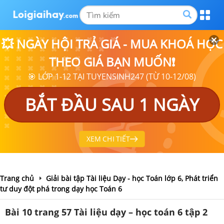
💥 NGÀY HỘI TRẢ GIÁ - MUA KHOÁ HỌC
THEO GIÁ BẠN MUỐN❗
🎯 LỚP 1-12 TẠI TUYENSINH247 (TỪ 10-12/08)
BẮT ĐẦU SAU 1 NGÀY
XEM CHI TIẾT
Trang chủ
Giải bài tập Tài liệu Dạy - học Toán lớp 6, Phát triển
tư duy đột phá trong dạy học Toán 6
Bài 10 trang 57 Tài liệu dạy – học toán 6 tập 2