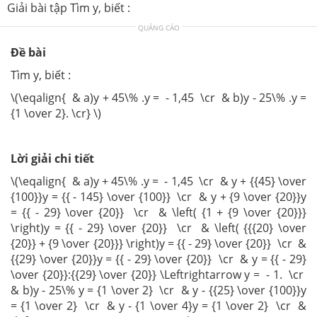
Giải bài tập Tìm y, biết :
QUẢNG CÁO
Đề bài
Tìm y, biết :
\(\eqalign{ & a)y + 45\% .y = - 1,45 \cr & b)y - 25\% .y =
{1 \over 2}. \cr} \)
Lời giải chi tiết
\(\eqalign{ & a)y + 45\% .y = - 1,45 \cr & y + {{45} \over
{100}}y = {{ - 145} \over {100}} \cr & y + {9 \over {20}}y
= {{ - 29} \over {20}} \cr & \left( {1 + {9 \over {20}}}
\right)y = {{ - 29} \over {20}} \cr & \left( {{{20} \over
{20}} + {9 \over {20}}} \right)y = {{ - 29} \over {20}} \cr &
{{29} \over {20}}y = {{ - 29} \over {20}} \cr & y = {{ - 29}
\over {20}}:{{29} \over {20}} \Leftrightarrow y = - 1. \cr
& b)y - 25\% y = {1 \over 2} \cr & y - {{25} \over {100}}y
= {1 \over 2} \cr & y - {1 \over 4}y = {1 \over 2} \cr &