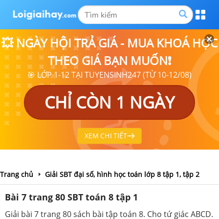
💥 NGÀY HỘI TRẢ GIÁ - MUA KHOÁ HỌC
THEO GIÁ BẠN MUỐN❗
🎯 LỚP 1-12 TẠI TUYENSINH247 (TỪ 10-12/08)
CHỈ CÒN 1 NGÀY
XEM CHI TIẾT
Trang chủ
Giải SBT đại số, hình học toán lớp 8 tập 1, tập 2
Bài 7 trang 80 SBT toán 8 tập 1
Giải bài 7 trang 80 sách bài tập toán 8. Cho tứ giác ABCD.