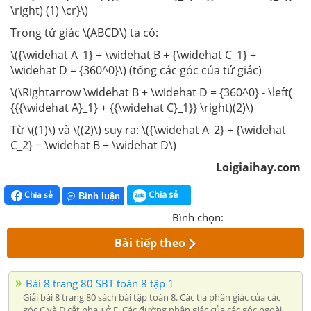
\right) (1) \cr}\)
Trong tứ giác \(ABCD\) ta có:
\({\widehat A_1} + \widehat B + {\widehat C_1} +
\widehat D = {360^0}\) (tổng các góc của tứ giác)
\(\Rightarrow \widehat B + \widehat D = {360^0} - \left(
{{{\widehat A}_1} + {{\widehat C}_1}} \right)(2)\)
Từ \((1)\) và \((2)\) suy ra: \({\widehat A_2} + {\widehat
C_2} = \widehat B + \widehat D\)
Loigiaihay.com
Chia sẻ
Chia sẻ
Bình luận
Bình chọn:
Bài tiếp theo
Bài 8 trang 80 SBT toán 8 tập 1
Giải bài 8 trang 80 sách bài tập toán 8. Các tia phân giác của các
góc C và D cắt nhau ở E. Các đường phân giác của các góc ngoài