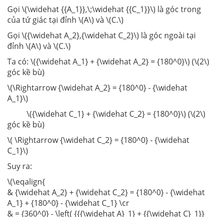
Gọi \(\widehat {{A_1}},\;\widehat {{C_1}}\) là góc trong
của tứ giác tại đỉnh \(A\) và \(C.\)
Gọi \({\widehat A_2},{\widehat C_2}\) là góc ngoài tại
đỉnh \(A\) và \(C.\)
Ta có: \({\widehat A_1} + {\widehat A_2} = {180^0}\) (\(2\)
góc kề bù)
\(\Rightarrow {\widehat A_2} = {180^0} - {\widehat
A_1}\)
\({\widehat C_1} + {\widehat C_2} = {180^0}\) (\(2\)
góc kề bù)
\( \Rightarrow {\widehat C_2} = {180^0} - {\widehat
C_1}\)
Suy ra:
\(\eqalign{
& {\widehat A_2} + {\widehat C_2} = {180^0} - {\widehat
A_1} + {180^0} - {\widehat C_1} \cr
& = {360^0} - \left( {{{\widehat A}_1} + {{\widehat C}_1}}