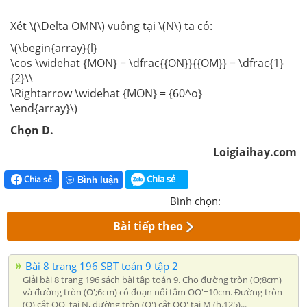
Xét \(\Delta OMN\) vuông tại \(N\) ta có:
\(\begin{array}{l}
\cos \widehat {MON} = \dfrac{{ON}}{{OM}} = \dfrac{1}
{2}\\
\Rightarrow \widehat {MON} = {60^o}
\end{array}\)
Chọn D.
Loigiaihay.com
Chia sẻ
Chia sẻ
Bình luận
Bình chọn:
Bài tiếp theo
Bài 8 trang 196 SBT toán 9 tập 2
Giải bài 8 trang 196 sách bài tập toán 9. Cho đường tròn (O;8cm)
và đường tròn (O';6cm) có đoạn nối tâm OO'=10cm. Đường tròn
(O) cắt OO' tại N, đường tròn (O') cắt OO' tại M (h.125)...