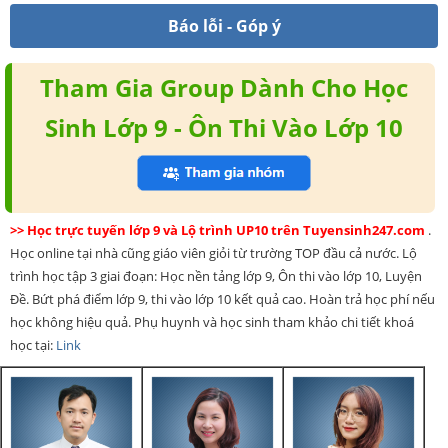
Báo lỗi - Góp ý
Tham Gia Group Dành Cho Học
Sinh Lớp 9 - Ôn Thi Vào Lớp 10
>> Học trực tuyến lớp 9 và Lộ trình UP10 trên Tuyensinh247.com
.
Học online tại nhà cũng giáo viên giỏi từ trường TOP đầu cả nước. Lộ
trình học tập 3 giai đoạn: Học nền tảng lớp 9, Ôn thi vào lớp 10, Luyện
Đề. Bứt phá điểm lớp 9, thi vào lớp 10 kết quả cao. Hoàn trả học phí nếu
học không hiệu quả. Phụ huynh và học sinh tham khảo chi tiết khoá
học tại:
Link