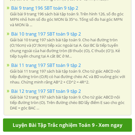
Bài 9 trang 196 SBT toán 9 tập 2
Giải bài 9 trang 196 sách bài tập toán 9. Trên hình 126, số đo góc
MPN nhỏ hơn số đo góc MON là 35^o. Tổng số đo hai góc MPN
và MON là ...
Bài 10 trang 197 SBT toán 9 tập 2
Giải bài 10 trang 197 sách bài tập toán 9. Cho hai đường tròn
(O;16cm) và (O';9cm) tiếp xúc ngoài tại A. Gọi BC là tiếp tuyến
chung ngoài của hai đường tròn (B thuộc (O), C thuộc (O')). Kẻ
tiếp tuyến chung tại A cắt BC ở M...
Bài 11 trang 197 SBT toán 9 tập 2
Giải bài 11 trang 197 sách bài tập toán 9. Cho tứ giác ABCD nội
tiếp đường tròn (O;R) có hai đường chéo AC và BD vuông góc với
nhau. Chứng minh rằng AB^2 + CD^2 = 4R^2.
Bài 12 trang 197 SBT toán 9 tập 2
Giải bài 12 trang 197 sách bài tập toán 9. Cho tứ giác ABCD nội
tiếp đường tròn (O). Trên đường chéo BD lấy điểm E sao cho góc
DAE = góc BAC ...
Luyện Bài Tập Trắc nghiệm Toán 9 - Xem ngay