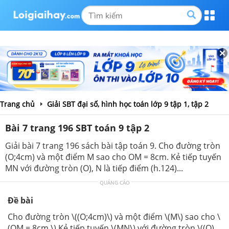
Trang chủ
Giải SBT đại số, hình học toán lớp 9 tập 1, tập 2
Bài 7 trang 196 SBT toán 9 tập 2
Giải bài 7 trang 196 sách bài tập toán 9. Cho đường tròn
(O;4cm) và một điểm M sao cho OM = 8cm. Kẻ tiếp tuyến
MN với đường tròn (O), N là tiếp điểm (h.124)...
QUẢNG CÁO
Đề bài
Cho đường tròn \((O;4cm)\) và một điểm \(M\) sao cho \
(OM = 8cm.\) Kẻ tiếp tuyến \(MN\) với đường tròn \((O),