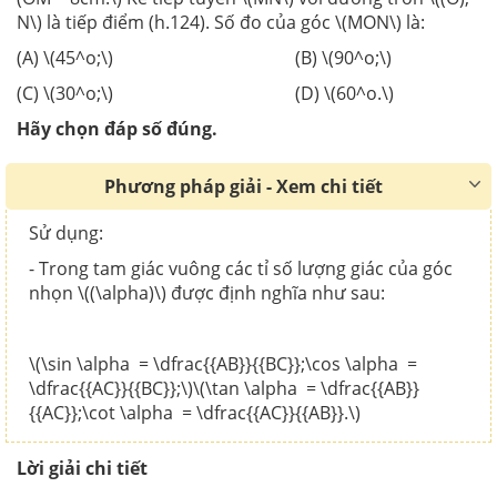
N\) là tiếp điểm (h.124). Số đo của góc \(MON\) là:
(A) \(45^o;\) (B) \(90^o;\)
(C) \(30^o;\) (D) \(60^o.\)
Hãy chọn đáp số đúng.
Phương pháp giải - Xem chi tiết
Sử dụng:
- Trong tam giác vuông các tỉ số lượng giác của góc
nhọn \((\alpha)\) được định nghĩa như sau:
\(\sin \alpha = \dfrac{{AB}}{{BC}};\cos \alpha =
\dfrac{{AC}}{{BC}};\)\(\tan \alpha = \dfrac{{AB}}
{{AC}};\cot \alpha = \dfrac{{AC}}{{AB}}.\)
Lời giải chi tiết