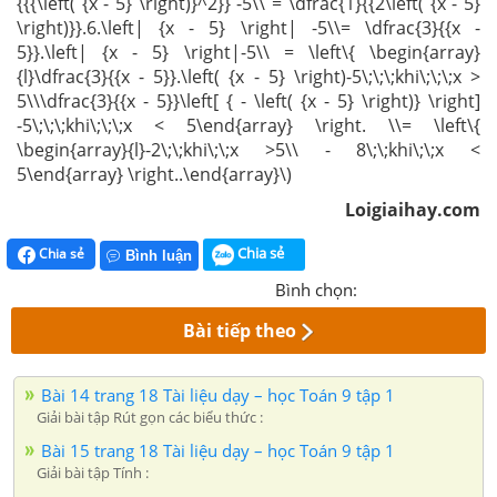
{{{\left( {x - 5} \right)}^2}} -5\\ = \dfrac{1}{{2\left( {x - 5}
\right)}}.6.\left| {x - 5} \right| -5\\= \dfrac{3}{{x -
5}}.\left| {x - 5} \right|-5\\ = \left\{ \begin{array}
{l}\dfrac{3}{{x - 5}}.\left( {x - 5} \right)-5\;\;\;khi\;\;\;x >
5\\\dfrac{3}{{x - 5}}\left[ { - \left( {x - 5} \right)} \right]
-5\;\;\;khi\;\;\;x < 5\end{array} \right. \\= \left\{
\begin{array}{l}-2\;\;khi\;\;x >5\\ - 8\;\;khi\;\;x <
5\end{array} \right..\end{array}\)
Loigiaihay.com
Chia sẻ
Chia sẻ
Bình luận
Bình chọn:
Bài tiếp theo
Bài 14 trang 18 Tài liệu dạy – học Toán 9 tập 1
Giải bài tập Rút gọn các biểu thức :
Bài 15 trang 18 Tài liệu dạy – học Toán 9 tập 1
Giải bài tập Tính :