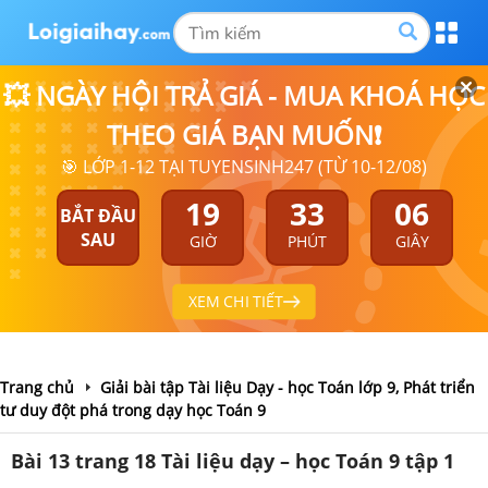
💥 NGÀY HỘI TRẢ GIÁ - MUA KHOÁ HỌC
THEO GIÁ BẠN MUỐN❗
🎯 LỚP 1-12 TẠI TUYENSINH247 (TỪ 10-12/08)
19
33
06
BẮT ĐẦU
SAU
GIỜ
PHÚT
GIÂY
XEM CHI TIẾT
Trang chủ
Giải bài tập Tài liệu Dạy - học Toán lớp 9, Phát triển
tư duy đột phá trong dạy học Toán 9
Bài 13 trang 18 Tài liệu dạy – học Toán 9 tập 1