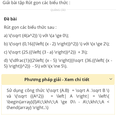
Giải bài tập Rút gọn các biểu thức :
QUẢNG CÁO
Đề bài
Rút gọn các biểu thức sau :
a) \(\sqrt {4{a^2}} \) với \(a \ge 0\);
b) \(\sqrt {0,16{{\left( {x - 2} \right)}^2}} \) với \(x \ge 2\);
c) \(\sqrt {25.{{\left( {3 - a} \right)}^2}} + 3\);
d) \(\dfrac{1}{{2\left( {x - 5} \right)}}\sqrt {36.{{\left( {x -
5} \right)}^2}} - 5\) với \(x \ne 5\).
Phương pháp giải - Xem chi tiết
Sử dụng công thức \(\sqrt {A.B} = \sqrt A .\sqrt B \)
và \(\sqrt {{A^2}} = \left| A \right| = \left\{
\begin{array}{l}A\;\;khi\;\;A \ge 0\\ - A\;\;khi\;\;A <
0\end{array} \right..\)