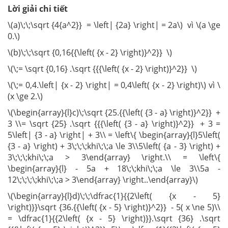
Lời giải chi tiết
\(a)\;\;\sqrt {4{a^2}} = \left| {2a} \right| = 2a\) vì \(a \ge
0.\)
\(b)\;\;\sqrt {0,16{{\left( {x - 2} \right)}^2}} \)
\(\;= \sqrt {0,16} .\sqrt {{{\left( {x - 2} \right)}^2}} \)
\(\;= 0,4.\left| {x - 2} \right| = 0,4\left( {x - 2} \right)\) vì \
(x \ge 2.\)
\(\begin{array}{l}c)\;\sqrt {25.{{\left( {3 - a} \right)}^2}} +
3 \\= \sqrt {25} .\sqrt {{{\left( {3 - a} \right)}^2}} + 3 =
5\left| {3 - a} \right| + 3\\ = \left\{ \begin{array}{l}5\left(
{3 - a} \right) + 3\;\;\;khi\;\;a \le 3\\5\left( {a - 3} \right) +
3\;\;\;khi\;\;a > 3\end{array} \right.\\ = \left\{
\begin{array}{l} - 5a + 18\;\;khi\;\;a \le 3\\5a -
12\;\;\;\;khi\;\;a > 3\end{array} \right..\end{array}\)
\(\begin{array}{l}d)\;\;\dfrac{1}{{2\left( {x - 5}
\right)}}\sqrt {36.{{\left( {x - 5} \right)}^2}} - 5( x \ne 5)\\
= \dfrac{1}{{2\left( {x - 5} \right)}}.\sqrt {36} .\sqrt