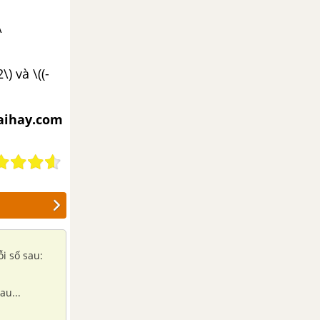
\
\) và \((-
iaihay.com
ỗi số sau:
au...