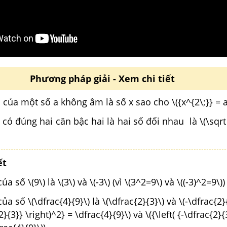
Phương pháp giải - Xem chi tiết
 của một số a không âm là số x sao cho \({x^{2\;}} = a
có đúng hai căn bậc hai là hai số đối nhau là \(\sqrt 
ết
a số \(9\) là \(3\) và \(-3\) (vì \(3^2=9\) và \((-3)^2=9\)
a số \(\dfrac{4}{9}\) là \(\dfrac{2}{3}\) và \(-\dfrac{2}{
{2}{3}} \right)^2} = \dfrac{4}{9}\) và \({\left( {-\dfrac{2}{