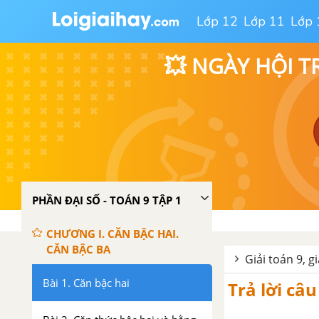
Lớp 12
Lớp 11
Lớp 
💥 NGÀY HỘI T
PHẦN ĐẠI SỐ - TOÁN 9 TẬP 1
CHƯƠNG I. CĂN BẬC HAI.
CĂN BẬC BA
Giải toán 9, g
Bài 1. Căn bậc hai
Trả lời câu