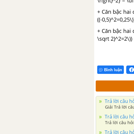
\right)^2} = \df
Bài 2. Hàm số bậc nhất
+ Căn bậc hai củ
((-0,5)^2=0,25\)
Bài 3. Đồ thị của hàm số y = ax
+ Căn bậc hai củ
+ b (a ≠ 0)
\sqrt 2)^2=2\))
Bài 4. Đường thẳng song song
và đường thẳng cắt nhau
Bài 5. Hệ số góc của đường
Bình luận
thẳng y = ax + b (a ≠ 0).
Ôn tập chương II – Hàm số bậc
nhất
Trả lời câu h
Giải Trả lời c
Đề kiểm tra 15 phút - Chương 2
Trả lời câu h
- Đại số 9
Trả lời câu hỏ
Trả lời câu h