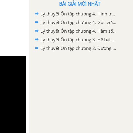
BÀI GIẢI MỚI NHẤT
Lý thuyết Ôn tập chương 4. Hình trụ - Hình nón - Hình cầu
Lý thuyết Ôn tập chương 4. Góc với đường tròn
Lý thuyết Ôn tập chương 4. Hàm số y =ax^2(a khác 0). Phương trình bậc hai một ẩn
Lý thuyết Ôn tập chương 3. Hệ hai phương trình bậc nhất hai ẩn
Lý thuyết Ôn tập chương 2. Đường tròn