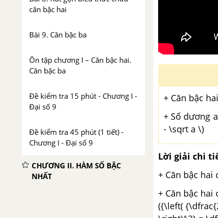
căn bậc hai
Bài 9. Căn bậc ba
Ôn tập chương I – Căn bậc hai.
Căn bậc ba
Đề kiểm tra 15 phút - Chương I -
+ Căn bậc hai
Đại số 9
+ Số dương a 
- \sqrt a \)
Đề kiểm tra 45 phút (1 tiết) -
Chương I - Đại số 9
Lời giải chi ti
CHƯƠNG II. HÀM SỐ BẬC
+ Căn bậc hai củ
NHẤT
+ Căn bậc hai củ
Bài 1. Nhắc lại và bổ sung các
({\left( {\dfrac
khái niệm về hàm số