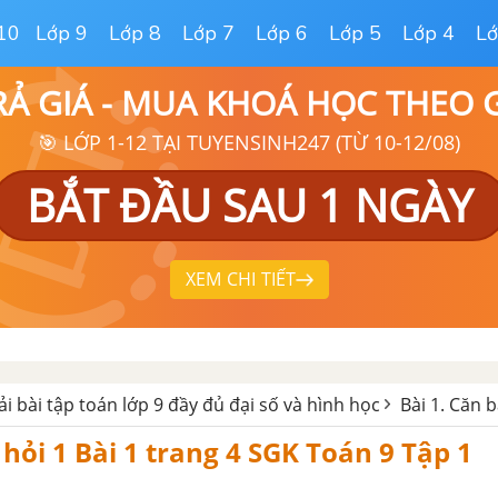
10
Lớp 9
Lớp 8
Lớp 7
Lớp 6
Lớp 5
Lớp 4
Lớ
RẢ GIÁ - MUA KHOÁ HỌC THEO
🎯 LỚP 1-12 TẠI TUYENSINH247 (TỪ 10-12/08)
BẮT ĐẦU SAU 1 NGÀY
XEM CHI TIẾT
iải bài tập toán lớp 9 đầy đủ đại số và hình học
Bài 1. Căn b
 hỏi 1 Bài 1 trang 4 SGK Toán 9 Tập 1