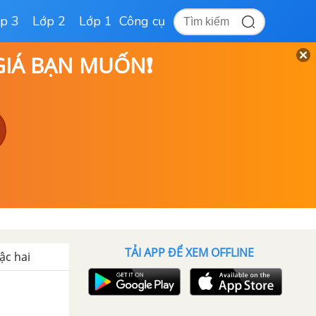
p 3
Lớp 2
Lớp 1
Công cụ
 GIÁ BẠN MUỐN❗
TẢI APP ĐỂ XEM OFFLINE
ậc hai