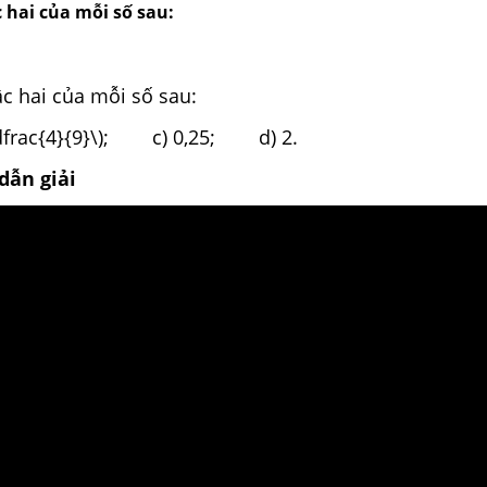
 hai của mỗi số sau:
c hai của mỗi số sau:
dfrac{4}{9}\); c) 0,25; d) 2.
dẫn giải