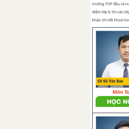
trường TOP đầu cả nướ
điểm lớp 9, thi vào l
Bài 5. Ứng dụng thực tế các tỉ số
khảo chi tiết khoá học
lượng giác của góc nhọn. Thực
hành ngoài trời
Ôn tập chương I – Hệ thức
lượng giác trong tam giác vuông
Đề kiểm tra 15 phút - Chương 1
- Hình học 9
Đề kiểm tra 45 phút (1 tiết) -
Chương 1 - Hình học 9
CHƯƠNG II. ĐƯỜNG TRÒN
Bài 1. Sự xác định của đường
tròn. Tính chất đối xứng của