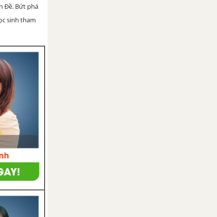
ện Đề. Bứt phá
học sinh tham