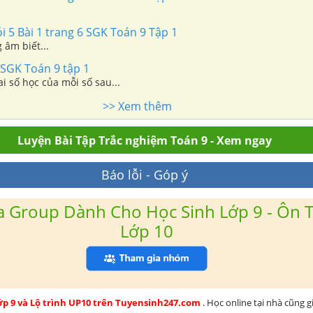
ỏi 5 Bài 1 trang 6 SGK Toán 9 Tập 1
 âm biết...
 SGK Toán 9 tập 1
i số học của mỗi số sau...
>> Xem thêm
Luyện Bài Tập Trắc nghiệm Toán 9 - Xem ngay
Báo lỗi - Góp ý
 Group Dành Cho Học Sinh Lớp 9 - Ôn T
Lớp 10
lớp 9 và Lộ trình UP10 trên Tuyensinh247.com
. Học online tại nhà cũng g