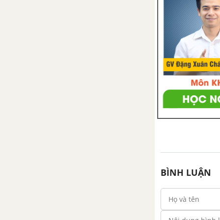
đường tròn
Bài 2. Đường kính và dây của
đường tròn
Bài 3. Liên hệ giữa dây và
khoảng cách từ tâm đến dây
Bài 4. Vị trí tương đối của đường
thẳng và đường tròn
Bài 5. Dấu hiệu nhận biết tiếp
tuyến của đường tròn
BÌNH LUẬN
Bài 6. Tính chất của hai tiếp
tuyến cắt nhau
Bài 7. Vị trí tương đối của hai