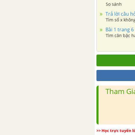
Đề kiểm tra 45 phút (1 tiết) -
So sánh
Chương 2 - Đại số 9
Trả lời câu h
Tìm số x không
PHẦN HÌNH HỌC - TOÁN 9 TẬP 1
Bài 1 trang 6
Tìm căn bậc ha
CHƯƠNG I. HỆ THỨC LƯỢNG
TRONG TAM GIÁC VUÔNG
Bài 1. Một số hệ thức về cạnh
và đường cao trong tam giác
vuông
Tham Gia
Bài 2. Tỉ số lượng giác của góc
nhọn
Bài 3. Bảng lượng giác
Bài 4. Một số hệ thức về cạnh
>> Học trực tuyến 
và góc trong tam giác vuông