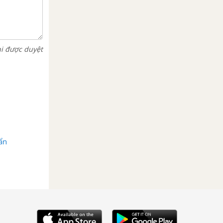
hi được duyệt
ẩn