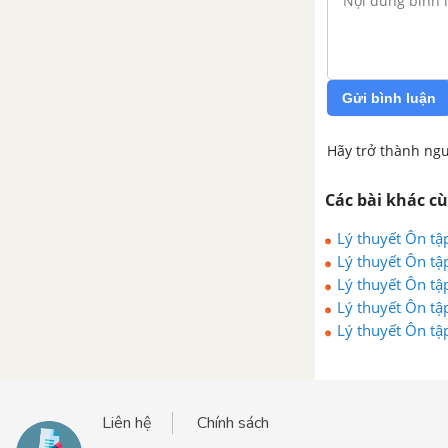
đường tròn
Bài 8. Vị trí tương đối của hai
đường tròn (tiếp theo)
Gửi bình luận
Ôn tập chương II – Đường tròn
Hãy trở thành ngư
Đề kiểm tra 15 phút - Chương 2
Các bài khác c
- Hình học 9
Lý thuyết Ôn tậ
Đề kiểm tra 45 phút (1 tiết) -
Lý thuyết Ôn tậ
Chương 2 - Hình học 9
Lý thuyết Ôn tậ
Lý thuyết Ôn tậ
ĐỀ CƯƠNG ÔN TẬP HỌC KÌ 1
Lý thuyết Ôn tậ
ĐỀ THI HỌC KÌ 1 MỚI NHẤT CÓ LỜI GIẢI
Liên hệ
Chính sách
PHẦN ĐẠI SỐ - TOÁN 9 TẬP 2