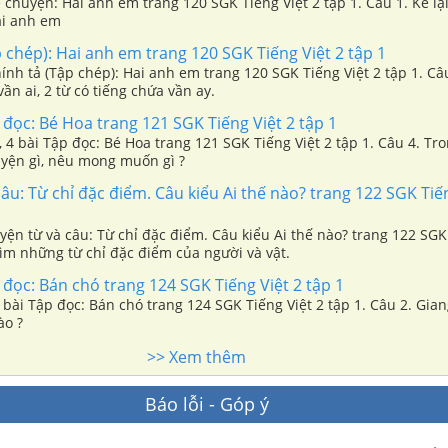
ể chuyện: Hai anh em trang 120 SGK Tiếng Việt 2 tập 1. Câu 1. Kể l
ai anh em
 chép): Hai anh em trang 120 SGK Tiếng Việt 2 tập 1
hính tả (Tập chép): Hai anh em trang 120 SGK Tiếng Việt 2 tập 1. Câ
vần ai, 2 từ có tiếng chứa vần ay.
đọc: Bé Hoa trang 121 SGK Tiếng Việt 2 tập 1
 4 bài Tập đọc: Bé Hoa trang 121 SGK Tiếng Việt 2 tập 1. Câu 4. Trong thư gửi
uyện gì, nêu mong muốn gì ?
âu: Từ chỉ đặc điểm. Câu kiểu Ai thế nào? trang 122 SGK Tiến
uyện từ và câu: Từ chỉ đặc điểm. Câu kiểu Ai thế nào? trang 122 SGK
Tìm những từ chỉ đặc điểm của người và vật.
đọc: Bán chó trang 124 SGK Tiếng Việt 2 tập 1
 3 bài Tập đọc: Bán chó trang 124 SGK Tiếng Việt 2 tập 1. Câu 2. Gia
ào ?
>> Xem thêm
Báo lỗi - Góp ý