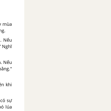
ày mùa
ng.
n. Nếu
” Nghĩ
ả. Nếu
bằng."
ên khi
 có sự
bó lúa