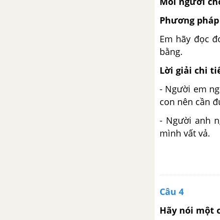
Mỗi người cho
Chính tả (Nghe - viết): Tìm ngọc
Phương pháp 
Tập đọc: Gà "tỉ tê" với gà
Em hãy đọc đo
bằng.
Luyện từ và câu: Mở rộng vốn
Lời giải chi ti
từ: từ ngữ về vật nuôi. Câu kiểu
Ai thế nào?
- Người em ng
con nên cần đ
Tập đọc: Thêm sừng cho ngựa
- Người anh n
Chính tả (Tập chép): Gà "tỉ tê"
mình vất vả.
với gà
Tập làm văn: Ngạc nhiên, thích
thú. Lập thời gian biểu
Câu 4
Tuần 18. Ôn tập cuối học kì I
Hãy nói một 