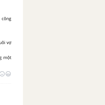
a công
uôi vợ
ng một