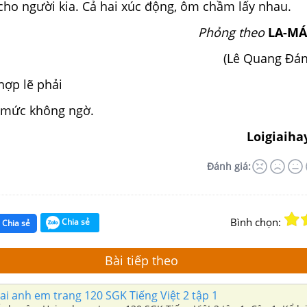
cho người kia. Cả hai xúc động, ôm chầm lấy nhau.
Phỏng theo
LA-MÁ
(Lê Quang Đá
hợp lẽ phải
n mức không ngờ.
Loigiaiha
Đánh giá:
Bình chọn:
Chia sẻ
Chia sẻ
Bài tiếp theo
i anh em trang 120 SGK Tiếng Việt 2 tập 1