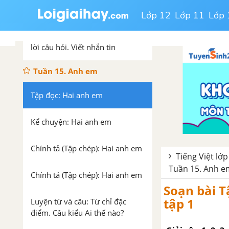
kêu
Lớp 12
Lớp 11
Lớp 
Tập làm văn: Quan sát tranh, trả
lời câu hỏi. Viết nhắn tin
Tuần 15. Anh em
Tập đọc: Hai anh em
Kể chuyện: Hai anh em
Chính tả (Tập chép): Hai anh em
Tiếng Việt lớp
Tuần 15. Anh e
Chính tả (Tập chép): Hai anh em
Soạn bài T
tập 1
Luyện từ và câu: Từ chỉ đặc
điểm. Câu kiểu Ai thế nào?