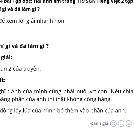
, 4 bài Tập đọc: Hai anh em trang 119 SGK Tiếng Việt 2 tập 
gì và đã làm gì ?
để xem lời giải nhanh hơn
 gì và đã làm gì ?
giải:
ạn 2 của truyện.
ết:
hĩ : Anh của mình cũng phải nuôi vợ con. Nếu chi
bằng phần của anh thì thật không công bằng.
 đồng lấy lúa của mình bỏ thêm vào phần của anh.
Đánh giá: