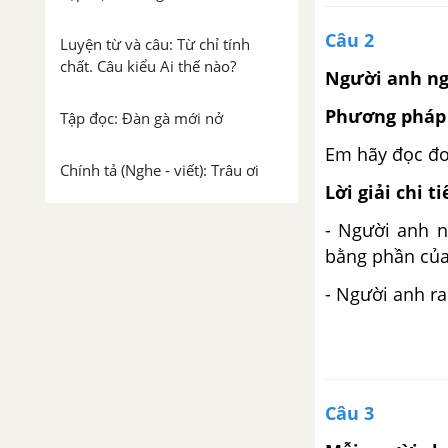
Câu 2
Luyện từ và câu: Từ chỉ tính
chất. Câu kiểu Ai thế nào?
Người anh ngh
Phương pháp 
Tập đọc: Đàn gà mới nở
Em hãy đọc đo
Chính tả (Nghe - viết): Trâu ơi
Lời giải chi ti
Tập làm văn: Khen ngợi. Kể
- Người anh n
ngắn về con vật. Lập thời gian
bằng phần của
biểu
- Người anh r
Tuần 17. Bạn trong nhà
Tập đọc: Tìm ngọc
Câu 3
Kể chuyện: Tìm ngọc