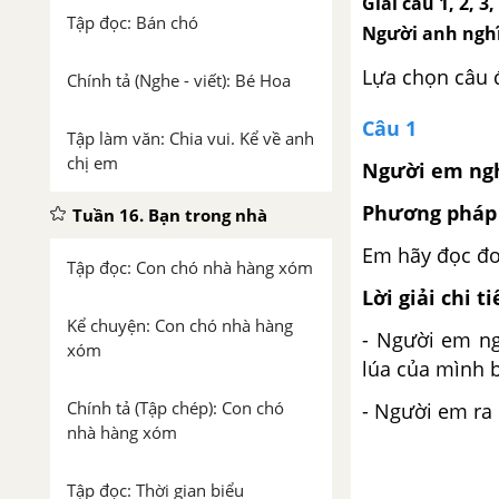
Giải câu 1, 2, 3
Tập đọc: Bán chó
Người anh nghĩ 
Lựa chọn câu 
Chính tả (Nghe - viết): Bé Hoa
Câu 1
Tập làm văn: Chia vui. Kể về anh
chị em
Người em nghĩ
Phương pháp 
Tuần 16. Bạn trong nhà
Em hãy đọc đo
Tập đọc: Con chó nhà hàng xóm
Lời giải chi ti
Kể chuyện: Con chó nhà hàng
- Người em ng
xóm
lúa của mình 
Chính tả (Tập chép): Con chó
- Người em ra
nhà hàng xóm
Tập đọc: Thời gian biểu