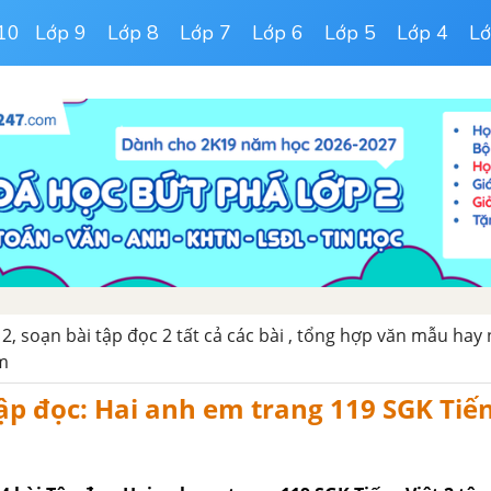
10
Lớp 9
Lớp 8
Lớp 7
Lớp 6
Lớp 5
Lớp 4
Lớ
 2, soạn bài tập đọc 2 tất cả các bài , tổng hợp văn mẫu hay
m
ập đọc: Hai anh em trang 119 SGK Tiến