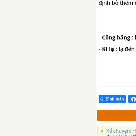
định bỏ thêm 
Chính tả (Nghe - viết): Thư trung
thu
Tập làm văn: Đáp lại lời chào, lời
-
Công bằng
: 
tự giới thiệu
-
Kì lạ
: lạ đế
Tuần 20. Bốn mùa
Tập đọc: Ông Mạnh thắng Thần
Gió
Kể chuyện: Ông Mạnh thắng
Thần Gió
Bình luận
Chính tả (Nghe - viết): Gió
Tập đọc: Mùa xuân đến
Kể chuyện: Ha