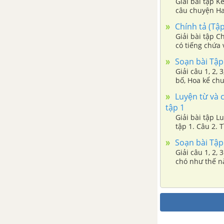
Giải bài tập K
câu chuyện H
Luyện từ và câu: Mở rộng vốn
từ: từ ngữ về thời tiết. Đặt và trả
Chính tả (Tập
lời câu hỏi Khi nào? Dấu chấm,
Giải bài tập C
có tiếng chứa 
dấu chấm than
Soạn bài Tập 
Giải câu 1, 2, 3,
Tập đọc: Mùa nước nổi
bố, Hoa kể ch
Luyện từ và c
Chính tả (Nghe - viết): Mưa bóng
tập 1
mây
Giải bài tập L
tập 1. Câu 2. 
Tập làm văn: Tả ngắn về bốn
Soạn bài Tập 
mùa
Giải câu 1, 2,
chó như thế n
Tuần 21. Chim chóc
Tập đọc: Chim sơn ca và bông
cúc trắng