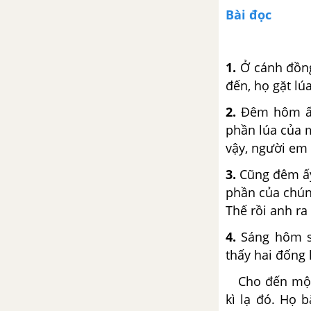
Bài đọc
Tiết 10
Tuần 19. Bốn mùa
1.
Ở cánh đồng
đến, họ gặt lú
Tập đọc: Chuyện bốn mùa
2.
Đêm hôm ấy,
Kể chuyện: Chuyện bốn mùa
phần lúa của 
vậy, người em
Chính tả (Tập chép): Chuyện bốn
3.
Cũng đêm ấy,
mùa
phần của chún
Thế rồi anh r
Tập đọc: Lá thư nhầm địa chỉ
4.
Sáng hôm sa
Luyện từ và câu trang: Mở rộng
thấy hai đống 
vốn từ: Từ ngữ về các mùa
Cho đến một đ
Tập đọc: Thư trung thu
kì lạ đó. Họ 