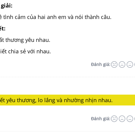
giải:
ề tình cảm của hai anh em và nói thành câu.
ết:
rất thương yêu nhau.
iết chia sẻ với nhau.
Đánh giá:
ết yêu thương, lo lắng và nhường nhịn nhau.
Đánh giá: