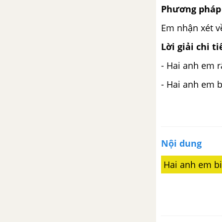
Tiết 1
Phương pháp 
Em nhận xét v
Tiết 2
Lời giải chi ti
Tiết 3
- Hai anh em 
Tiết 4
- Hai anh em b
Tiết 5
Tiết 6
Nội dung
Tiết 7
Hai anh em bi
Tiết 8
Tiết 9