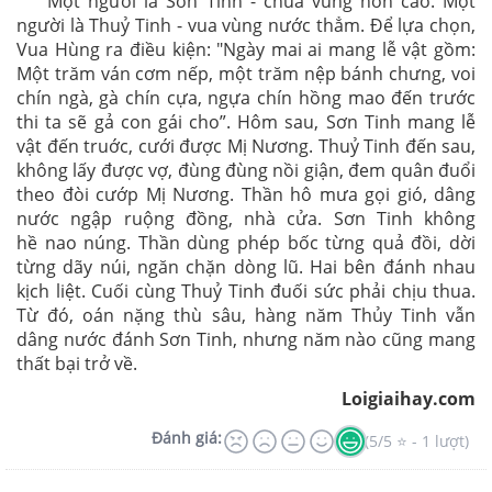
Một người là Sơn Tinh - chúa vùng non cao. Một
người là Thuỷ Tinh - vua vùng nước thẳm. Để lựa chọn,
Vua Hùng ra điều kiện: "Ngày mai ai mang lễ vật gồm:
Một trăm ván cơm nếp, một trăm nệp bánh chưng, voi
chín ngà, gà chín cựa, ngựa chín hồng mao đến trước
thi ta sẽ gả con gái cho”. Hôm sau, Sơn Tinh mang lễ
vật đến truớc, cưới được Mị Nương. Thuỷ Tinh đến sau,
không lấy được vợ, đùng đùng nồi giận, đem quân đuổi
theo đòi cướp Mị Nương. Thần hô mưa gọi gió, dâng
nước ngập ruộng đồng, nhà cửa. Sơn Tinh không
hề nao núng. Thần dùng phép bốc từng quả đồi, dời
từng dãy núi, ngăn chặn dòng lũ. Hai bên đánh nhau
kịch liệt. Cuối cùng Thuỷ Tinh đuối sức phải chịu thua.
Từ đó, oán nặng thù sâu, hàng năm Thủy Tinh vẫn
dâng nước đánh Sơn Tinh, nhưng năm nào cũng mang
thất bại trở về.
Loigiaihay.com
Đánh giá:
(5/5 ⭐ - 1 lượt)