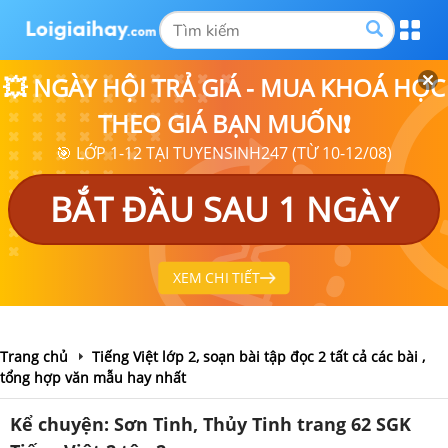
💥 NGÀY HỘI TRẢ GIÁ - MUA KHOÁ HỌC
THEO GIÁ BẠN MUỐN❗
🎯 LỚP 1-12 TẠI TUYENSINH247 (TỪ 10-12/08)
BẮT ĐẦU SAU 1 NGÀY
XEM CHI TIẾT
Trang chủ
Tiếng Việt lớp 2, soạn bài tập đọc 2 tất cả các bài ,
tổng hợp văn mẫu hay nhất
Kể chuyện: Sơn Tinh, Thủy Tinh trang 62 SGK