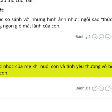
âu thơ cuối bài.
ết:
 so sánh với những hình ảnh như : ngôi sao “thức
g ngọn gió mát lành của con.
Đánh giá:
ực nhọc của mẹ khi nuôi con và tình yêu thương vô b
con.
Đánh giá: