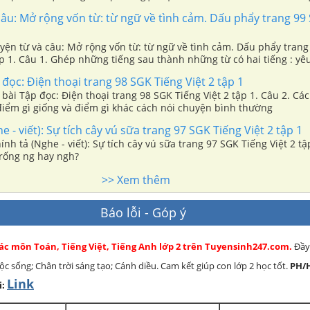
 đồng ý và hẹn bạn ngày giờ cùng đi.
âu: Mở rộng vốn từ: từ ngữ về tình cảm. Dấu phẩy trang 99
uyện từ và câu: Mở rộng vốn từ: từ ngữ về tình cảm. Dấu phẩy tran
ập 1. Câu 1. Ghép những tiếng sau thành những từ có hai tiếng : yê
h.
đọc: Điện thoại trang 98 SGK Tiếng Việt 2 tập 1
 3 bài Tập đọc: Điện thoại trang 98 SGK Tiếng Việt 2 tập 1. Câu 2. Cá
điểm gì giống và điểm gì khác cách nói chuyện bình thường
 - viết): Sự tích cây vú sữa trang 97 SGK Tiếng Việt 2 tập 1
ính tả (Nghe - viết): Sự tích cây vú sữa trang 97 SGK Tiếng Việt 2 tậ
trống ng hay ngh?
>> Xem thêm
Báo lỗi - Góp ý
các môn Toán, Tiếng Việt, Tiếng Anh lớp 2 trên Tuyensinh247.com.
Đầy
cuộc sống; Chân trời sáng tạo; Cánh diều. Cam kết giúp con lớp 2 học tốt.
PH/
Link
i: