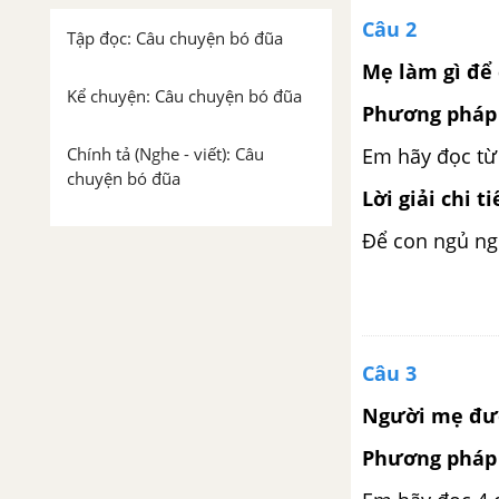
Câu 2
Tập đọc: Câu chuyện bó đũa
Mẹ làm gì để 
Kể chuyện: Câu chuyện bó đũa
Phương pháp 
Em hãy đọc từ 
Chính tả (Nghe - viết): Câu
chuyện bó đũa
Lời giải chi ti
Tập đọc: Nhắn tin
Để con ngủ ng
Luyện từ và câu: Mở rộng vốn
từ: từ ngữ về tình cảm gia đình.
Câu kiểu Ai làm gì? Dấu chấm,
dấu chấm hỏi
Câu 3
Người mẹ đượ
Tập đọc Tiếng võng kêu
Phương pháp 
Chính tả (Tập chép): Tiếng võng