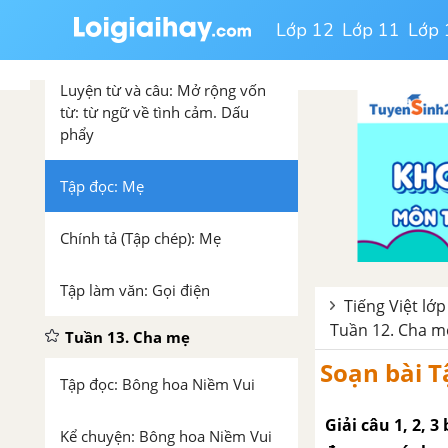
Lớp 12
Lớp 11
Lớp 
Tập đọc: Điện thoại
Luyện từ và câu: Mở rộng vốn
từ: từ ngữ về tình cảm. Dấu
phẩy
Tập đọc: Mẹ
Chính tả (Tập chép): Mẹ
Tập làm văn: Gọi điện
Tiếng Việt lớp
Tuần 12. Cha m
Tuần 13. Cha mẹ
Soạn bài T
Tập đọc: Bông hoa Niềm Vui
Giải câu 1, 2, 
Kể chuyện: Bông hoa Niềm Vui