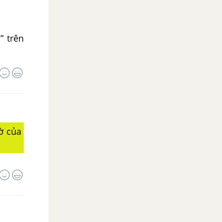
” trên
ờ của