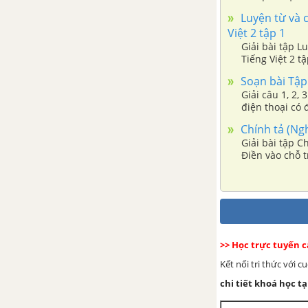
Chính tả (Nghe - viết): Tìm ngọc
lớp bị ốm. Em
Luyện từ và c
Việt 2 tập 1
Tập đọc: Gà "tỉ tê" với gà
Giải bài tập L
Tiếng Việt 2 t
quý, mến, kín
Luyện từ và câu: Mở rộng vốn
Soạn bài Tập 
từ: từ ngữ về vật nuôi. Câu kiểu
Giải câu 1, 2,
Ai thế nào?
điện thoại có 
Chính tả (Nghe
Tập đọc: Thêm sừng cho ngựa
Giải bài tập Ch
Điền vào chỗ 
Chính tả (Tập chép): Gà "tỉ tê"
với gà
Tập làm văn: Ngạc nhiên, thích
thú. Lập thời gian biểu
>> Học trực tuyến 
Kết nối tri thức với 
Tuần 18. Ôn tập cuối học kì I
chi tiết khoá học tạ