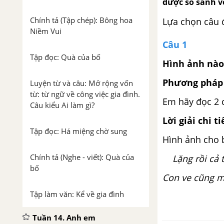
được so sánh v
Chính tả (Tập chép): Bông hoa
Lựa chọn câu 
Niềm Vui
Câu 1
Tập đọc: Quà của bố
Hình ảnh nào 
Phương pháp 
Luyện từ và câu: Mở rộng vốn
từ: từ ngữ về công việc gia đình.
Em hãy đọc 2 c
Câu kiểu Ai làm gì?
Lời giải chi ti
Tập đọc: Há miệng chờ sung
Hình ảnh cho b
Chính tả (Nghe - viết): Quà của
Lặng rồi cả t
bố
Con ve cũng mệ
Tập làm văn: Kể về gia đình
Tuần 14. Anh em