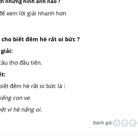
ới những hình ảnh nào ?
để xem lời giải nhanh hơn
cho biết đêm hè rất oi bức ?
giải:
âu thơ đầu tiên.
ết:
iết đêm hè rất oi bức là :
iếng con ve
t vì hè nắng oi.
Đánh giá: