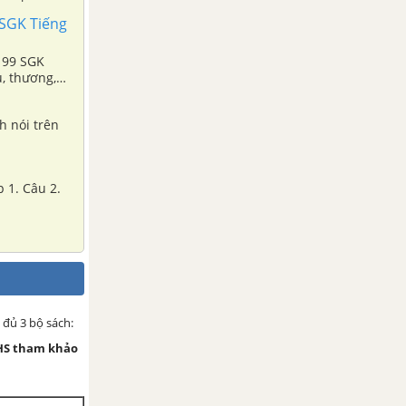
 SGK Tiếng
g 99 SGK
u, thương,
ch nói trên
p 1. Câu 2.
 đủ 3 bộ sách:
HS tham khảo