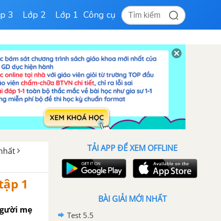
p 3
Lớp 2
Lớp 1
Công cụ
TẢI APP ĐỂ XEM OFFLINE
 nhất
tập 1
BÀI GIẢI MỚI NHẤT
 Người mẹ
Test 5.5