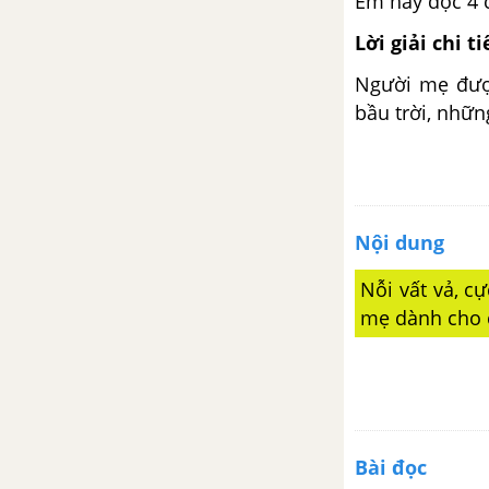
Em hãy đọc 4 c
kêu
Lời giải chi ti
Tập làm văn: Quan sát tranh, trả
Người mẹ được
lời câu hỏi. Viết nhắn tin
bầu trời, nhữn
Tuần 15. Anh em
Tập đọc: Hai anh em
Nội dung
Kể chuyện: Hai anh em
Nỗi vất vả, c
Chính tả (Tập chép): Hai anh em
mẹ dành cho 
Chính tả (Tập chép): Hai anh em
Luyện từ và câu: Từ chỉ đặc
điểm. Câu kiểu Ai thế nào?
Bài đọc