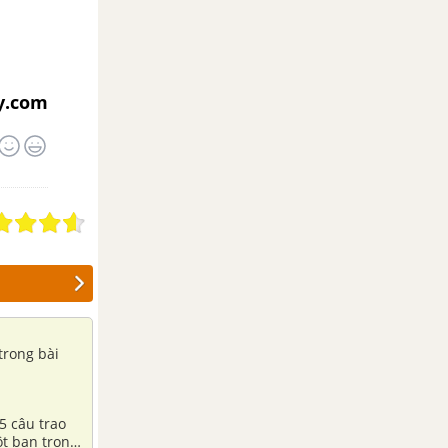
y.com
trong bài
 5 câu trao
ột bạn trong