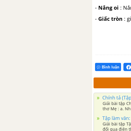
-
Nắng oi
: Nắ
Luyện từ và câu: Từ chỉ tính
chất. Câu kiểu Ai thế nào?
-
Giấc tròn
: g
Tập đọc: Đàn gà mới nở
Chính tả (Nghe - viết): Trâu ơi
Tập làm văn: Khen ngợi. Kể
Bình luận
ngắn về con vật. Lập thời gian
biểu
Tuần 17. Bạn trong nhà
Chính tả (Tập
Tập đọc: Tìm ngọc
Giải bài tập C
thơ Mẹ : a. Nh
Kể chuyện: Tìm ngọc
Tập làm văn: 
Giải bài tập T
đổi qua điện 