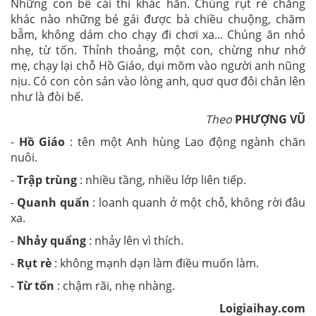
Những con bê cái thì khác hẳn. Chúng rụt rè chẳng
khác nào những bé gái được bà chiều chuộng, chăm
bẵm, không dám cho chạy đi chơi xa... Chúng ăn nhỏ
nhẹ, từ tốn. Thỉnh thoảng, một con, chừng như nhớ
mẹ, chạy lại chỗ Hồ Giáo, dụi mõm vào người anh nũng
nịu. Có con còn sán vào lòng anh, quơ quơ đôi chân lên
như là đòi bế.
Theo
PHƯỢNG VŨ
-
Hồ Giáo
: tên một Anh hùng Lao động ngành chăn
nuôi.
-
Trập trùng
: nhiều tầng, nhiều lớp liên tiếp.
-
Quanh quẩn
: loanh quanh ở một chỗ, không rời đâu
xa.
-
Nhảy quẩng
: nhảy lên vì thích.
-
Rụt rè
: không mạnh dạn làm điều muốn làm.
-
Từ tốn
: chậm rãi, nhẹ nhàng.
Loigiaihay.com