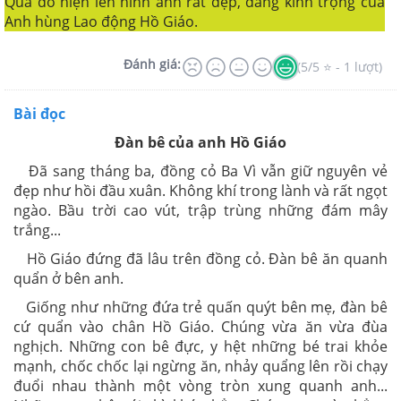
Qua đó hiện lên hình ảnh rất đẹp, đáng kính trọng của
Anh hùng Lao động Hồ Giáo.
Đánh giá:
(5/5 ⭐ - 1 lượt)
Bài đọc
Đàn bê của anh Hồ Giáo
Đã sang tháng ba, đồng cỏ Ba Vì vẫn giữ nguyên vẻ
đẹp như hồi đầu xuân. Không khí trong lành và rất ngọt
ngào. Bầu trời cao vút, trập trùng những đám mây
trắng...
Hồ Giáo đứng đã lâu trên đồng cỏ. Đàn bê ăn quanh
quẩn ở bên anh.
Giống như những đứa trẻ quấn quýt bên mẹ, đàn bê
cứ quẩn vào chân Hồ Giáo. Chúng vừa ăn vừa đùa
nghịch. Những con bê đực, y hệt những bé trai khỏe
mạnh, chốc chốc lại ngừng ăn, nhảy quẩng lên rồi chạy
đuổi nhau thành một vòng tròn xung quanh anh...