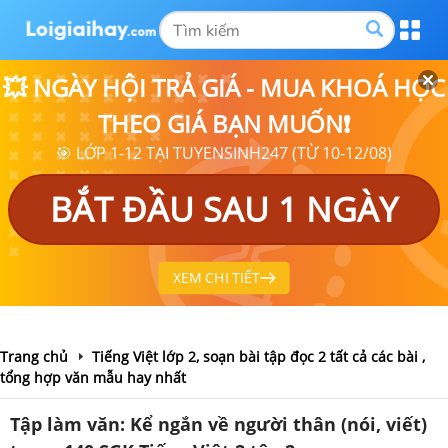
💥 NGÀY HỘI TRẢ GIÁ - MUA KHOÁ HỌC
THEO GIÁ BẠN MUỐN❗
🎯 LỚP 1-12 TẠI TUYENSINH247 (TỪ 10-12/08)
BẮT ĐẦU SAU 1 NGÀY
XEM CHI TIẾT
Trang chủ
Tiếng Việt lớp 2, soạn bài tập đọc 2 tất cả các bài ,
tổng hợp văn mẫu hay nhất
Tập làm văn: Kể ngắn về người thân (nói, viết)