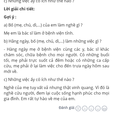
c) Những việc ấy có ích như thế nào ?
Lời giải chi tiết:
Gợi ý :
a) Bố (mẹ, chú, dì,…) của em làm nghề gì ?
Mẹ em là bác sĩ làm ở bệnh viện tỉnh.
b) Hằng ngày, bố (mẹ, chú, dì,…) làm những việc gì ?
- Hàng ngày mẹ ở bệnh viện cùng các y, bác sĩ khác
chăm sóc, chữa bệnh cho mọi người. Có những buổi
tối, mẹ phải trực suốt cả đêm hoặc có những ca cấp
cứu, mẹ phải ở lại làm việc cho đến trưa ngày hôm sau
mới về.
c) Những việc ấy có ích như thế nào ?
Nghề của mẹ tuy vất vả nhưng thật vinh quang. Vì đó là
nghề cứu người, đem lại cuộc sống hạnh phúc cho mọi
gia đình. Em rất tự hào về mẹ của em.
Đánh giá: