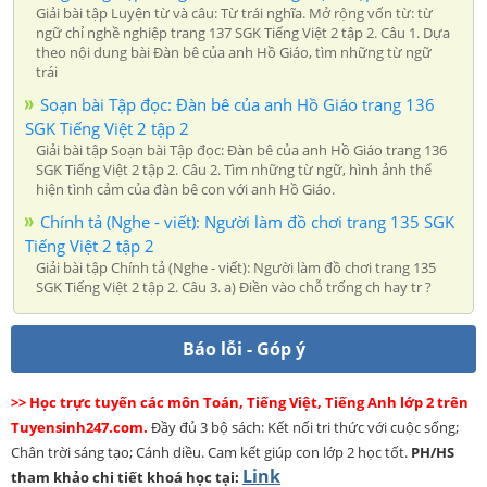
Giải bài tập Luyện từ và câu: Từ trái nghĩa. Mở rộng vốn từ: từ
ngữ chỉ nghề nghiệp trang 137 SGK Tiếng Việt 2 tập 2. Câu 1. Dựa
theo nội dung bài Đàn bê của anh Hồ Giáo, tìm những từ ngữ
trái
Soạn bài Tập đọc: Đàn bê của anh Hồ Giáo trang 136
SGK Tiếng Việt 2 tập 2
Giải bài tập Soạn bài Tập đọc: Đàn bê của anh Hồ Giáo trang 136
SGK Tiếng Việt 2 tập 2. Câu 2. Tìm những từ ngữ, hình ảnh thể
hiện tình cảm của đàn bê con với anh Hồ Giáo.
Chính tả (Nghe - viết): Người làm đồ chơi trang 135 SGK
Tiếng Việt 2 tập 2
Giải bài tập Chính tả (Nghe - viết): Người làm đồ chơi trang 135
SGK Tiếng Việt 2 tập 2. Câu 3. a) Điền vào chỗ trống ch hay tr ?
Báo lỗi - Góp ý
>> Học trực tuyến các môn Toán, Tiếng Việt, Tiếng Anh lớp 2 trên
Tuyensinh247.com.
Đầy đủ 3 bộ sách: Kết nối tri thức với cuộc sống;
Chân trời sáng tạo; Cánh diều. Cam kết giúp con lớp 2 học tốt.
PH/HS
Link
tham khảo chi tiết khoá học tại: