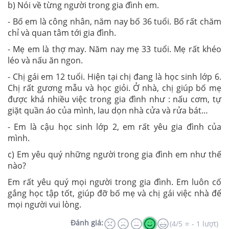
b) Nói về từng người trong gia đình em.
- Bố em là công nhân, năm nay bố 36 tuổi. Bố rất chăm
chỉ và quan tâm tới gia đình.
- Mẹ em là thợ may. Năm nay mẹ 33 tuổi. Mẹ rất khéo
léo và nấu ăn ngon.
- Chị gái em 12 tuổi. Hiện tại chị đang là học sinh lớp 6.
Chị rất gương mẫu và học giỏi. Ở nhà, chị giúp bố mẹ
được khá nhiều việc trong gia đình như : nấu cơm, tự
giặt quần áo của mình, lau dọn nhà cửa và rửa bát…
- Em là cậu học sinh lớp 2, em rất yêu gia đình của
mình.
c) Em yêu quý những người trong gia đình em như thế
nào?
Em rất yêu quý mọi người trong gia đình. Em luôn cố
gắng học tập tốt, giúp đỡ bố mẹ và chị gái việc nhà để
mọi người vui lòng.
Đánh giá:
(4/5 ⭐ - 1 lượt)