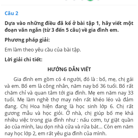
Câu 2
Dựa vào những điều đã kể ở bài tập 1, hãy viết một
đoạn văn ngắn (từ 3 đến 5 câu) về gia đình em.
Phương pháp giải:
Em làm theo yêu cầu của bài tập.
Lời giải chi tiết:
HƯỚNG DẪN VIẾT
Gia đình em gồm có 4 người, đó là : bố, mẹ, chị gái
và em. Bố em là công nhân, năm nay bố 36 tuổi. Bố rất
chăm chỉ và quan tâm tới gia đình. Mẹ em năm nay 33
tuổi. Mẹ làm nghề thợ may nên rất khéo léo và đảm
đang. Chị Hoa hiện đang là học sinh lớp 6. Chị rất
gương mẫu và học giỏi. Ở nhà, chị giúp bố mẹ khá
nhiều việc trong gia đình như : nấu cơm, tự giặt quần
áo của mình, lau dọn nhà cửa và rửa bát… Còn em năm
nay học lớp 2, em rất yêu gia đình của mình.