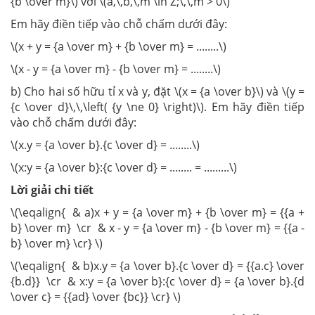
{b \over m}\) với \(a,\,b,\,m \in Z;\,\,m > 0\)
Em hãy điền tiếp vào chỗ chấm dưới đây:
\(x + y = {a \over m} + {b \over m} = ........\)
\(x - y = {a \over m} - {b \over m} = ........\)
b) Cho hai số hữu tỉ x và y, đặt \(x = {a \over b}\) và \(y =
{c \over d}\,\,\left( {y \ne 0} \right)\). Em hãy điền tiếp
vào chỗ chấm dưới đây:
\(x.y = {a \over b}.{c \over d} = ........\)
\(x:y = {a \over b}:{c \over d} = ........ = .........\)
Lời giải chi tiết
\(\eqalign{ & a)x + y = {a \over m} + {b \over m} = {{a +
b} \over m} \cr & x - y = {a \over m} - {b \over m} = {{a -
b} \over m} \cr} \)
\(\eqalign{ & b)x.y = {a \over b}.{c \over d} = {{a.c} \over
{b.d}} \cr & x:y = {a \over b}:{c \over d} = {a \over b}.{d
\over c} = {{ad} \over {bc}} \cr} \)