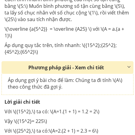
bằng \(5:\) Muốn bình phương số tận cùng bằng \(5\),
ta lấy số chục nhân với số chục cộng \(1\), rồi viết thêm
\(25\) vào sau tích nhận được.
\(\overline {a{5^2}} = \overline {A25} \) với \(A = a.(a +
1)\)
Áp dụng quy tắc trên, tính nhanh: \({15^2};{25^2};
{45^2};{65^2}\)
Phương pháp giải - Xem chi tiết
Áp dụng gợi ý bài cho để làm: Chúng ta đi tính \(A\)
theo công thức đã gợi ý.
Lời giải chi tiết
Với \({15^2},\) ta có: \(A=1.(1 + 1) = 1.2 = 2\)
Vậy \({15^2}= 225\)
Với \({25^2},\) ta có:\(A=2.(2 + 1) = 2.3 = 6\)