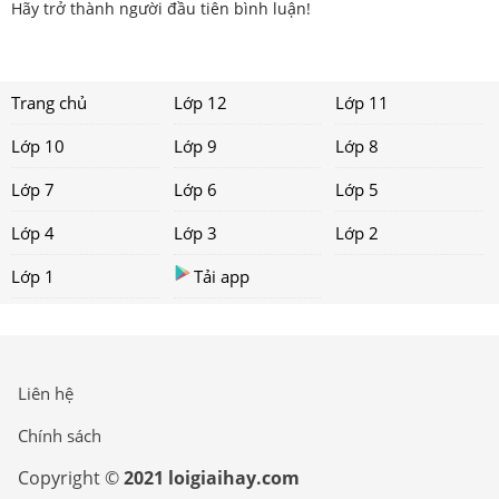
Hãy trở thành người đầu tiên bình luận!
Trang chủ
Lớp 12
Lớp 11
Lớp 10
Lớp 9
Lớp 8
Lớp 7
Lớp 6
Lớp 5
Lớp 4
Lớp 3
Lớp 2
Lớp 1
Tải app
Liên hệ
Chính sách
Copyright ©
2021 loigiaihay.com