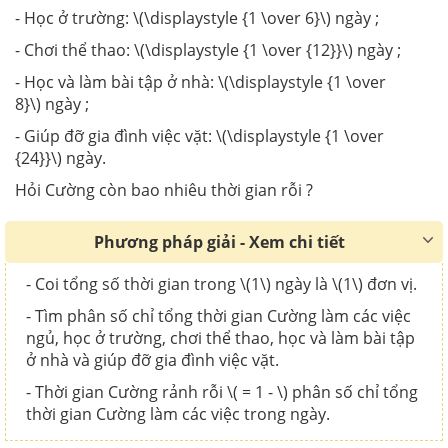
- Học ở trường: \(\displaystyle {1 \over 6}\) ngày ;
- Chơi thể thao: \(\displaystyle {1 \over {12}}\) ngày ;
- Học và làm bài tập ở nhà: \(\displaystyle {1 \over
8}\) ngày ;
- Giúp đỡ gia đình việc vặt: \(\displaystyle {1 \over
{24}}\) ngày.
Hỏi Cường còn bao nhiêu thời gian rỗi ?
Phương pháp giải - Xem chi tiết
- Coi tổng số thời gian trong \(1\) ngày là \(1\) đơn vị.
- Tìm phân số chỉ tổng thời gian Cường làm các việc
ngủ, học ở trường, chơi thể thao, học và làm bài tập
ở nhà và giúp đỡ gia đình việc vặt.
- Thời gian Cường rảnh rỗi \( = 1 - \) phân số chỉ tổng
thời gian Cường làm các việc trong ngày.