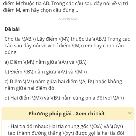
điểm M thuộc tia AB. Trong các câu sau đây nói về vị trí
điểm M, em hãy chọn câu đúng...
QUẢNG CÁO
Đề bài
Cho tia \(AB.\) Lấy điểm \(M\) thuộc tia \(AB.\) Trong các
câu sau đây nói về vị trí điểm \(M,\) em hãy chọn câu
đúng:
a) Điểm \(M\) nằm giữa \(A\) và \(B.\)
b) Điểm \(B\) nằm giữa \(A\) và \(M.\)
c) Điểm \(M\) nằm giữa hai điểm \(A, B\) hoặc không
nằm giữa hai điểm đó.
d) Hai điểm \(M\) và \(B\) nằm cùng phía đối với \(A.\)
Phương pháp giải - Xem chi tiết
- Hai tia đối nhau: Hai tia chung gốc \(Ox\) và \(Oy\)
tạo thành đường thẳng \(xy\) được gọi là hai tia đối