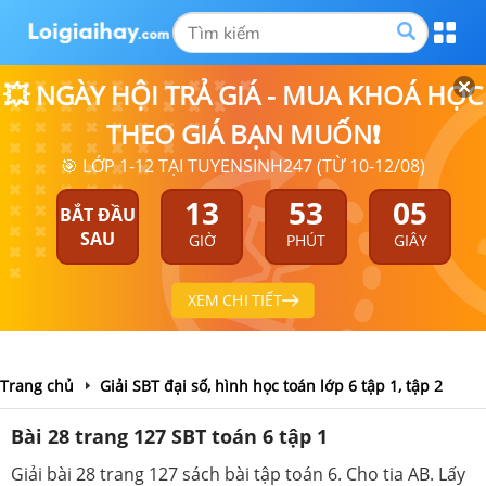
💥 NGÀY HỘI TRẢ GIÁ - MUA KHOÁ HỌC
THEO GIÁ BẠN MUỐN❗
🎯 LỚP 1-12 TẠI TUYENSINH247 (TỪ 10-12/08)
13
53
05
BẮT ĐẦU
SAU
GIỜ
PHÚT
GIÂY
XEM CHI TIẾT
Trang chủ
Giải SBT đại số, hình học toán lớp 6 tập 1, tập 2
Bài 28 trang 127 SBT toán 6 tập 1
Giải bài 28 trang 127 sách bài tập toán 6. Cho tia AB. Lấy