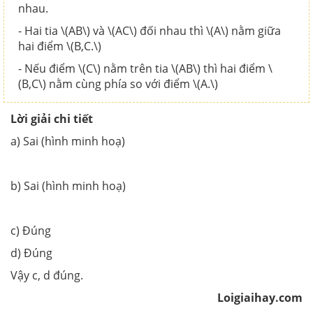
nhau.
- Hai tia \(AB\) và \(AC\) đối nhau thì \(A\) nằm giữa
hai điểm \(B,C.\)
- Nếu điểm \(C\) nằm trên tia \(AB\) thì hai điểm \
(B,C\) nằm cùng phía so với điểm \(A.\)
Lời giải chi tiết
a) Sai (hình minh hoạ)
b) Sai (hình minh hoạ)
c) Đúng
d) Đúng
Vậy c, d đúng.
Loigiaihay.com