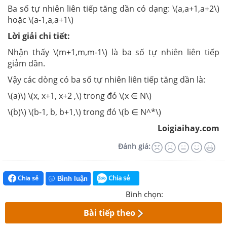
Ba số tự nhiên liên tiếp tăng dần có dạng: \(a,a+1,a+2\)
hoặc \(a-1,a,a+1\)
Lời giải chi tiết:
Nhận thấy \(m+1,m,m-1\) là ba số tự nhiên liên tiếp
giảm dần.
Vậy các dòng có ba số tự nhiên liên tiếp tăng dần là:
\(a)\) \(x, x+1, x+2 ,\) trong đó \(x ∈ N\)
\(b)\) \(b-1, b, b+1,\) trong đó \(b ∈ N^*\)
Loigiaihay.com
Đánh giá:
Chia sẻ
Chia sẻ
Bình luận
Bình chọn:
Bài tiếp theo