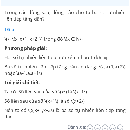
Trong các dòng sau, dòng nào cho ta ba số tự nhiên
liên tiếp tăng dần?
LG a
\(\) \(x, x+1, x+2 ,\) trong đó \(x ∈ N\)
Phương pháp giải:
Hai số tự nhiên liên tiếp hơn kém nhau 1 đơn vị.
Ba số tự nhiên liên tiếp tăng dần có dạng: \(a,a+1,a+2\)
hoặc \(a-1,a,a+1\)
Lời giải chi tiết:
Ta có: Số liền sau của số \(x\) là \(x+1\)
Số liền sau của số \(x+1\) là số \(x+2\)
Nên ta có \(x,x+1,x+2\) là ba số tự nhiên liên tiếp tăng
dần.
Đánh giá: