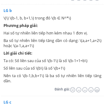
LG b
\(\) \(b-1, b, b+1,\) trong đó \(b ∈ N^*\)
Phương pháp giải:
Hai số tự nhiên liên tiếp hơn kém nhau 1 đơn vị.
Ba số tự nhiên liên tiếp tăng dần có dạng: \(a,a+1,a+2\)
hoặc \(a-1,a,a+1\)
Lời giải chi tiết:
Ta có: Số liền sau của số \(b-1\) là số \(b-1+1=b\)
Số liền sau của số \(b\) là số \(b+1\)
Nên ta có \(b-1,b,b+1\) là ba số tự nhiên liên tiếp tăng
dần.
Đánh giá:
LG c