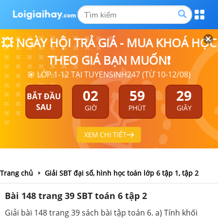
💥 NGÀY HỘI TRẢ GIÁ - MUA KHOÁ HỌC
THEO GIÁ BẠN MUỐN❗
🎯 LỚP 1-12 TẠI TUYENSINH247 (TỪ 10-12/08)
02
59
29
BẮT ĐẦU
SAU
GIỜ
PHÚT
GIÂY
XEM CHI TIẾT
Trang chủ
Giải SBT đại số, hình học toán lớp 6 tập 1, tập 2
Bài 148 trang 39 SBT toán 6 tập 2
Giải bài 148 trang 39 sách bài tập toán 6. a) Tính khối