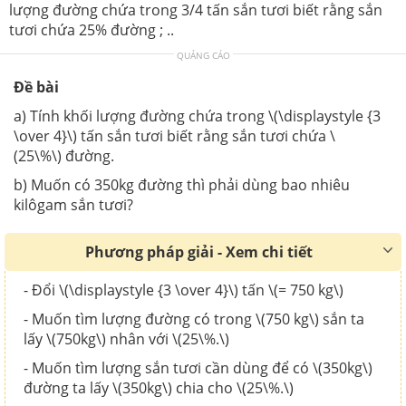
lượng đường chứa trong 3/4 tấn sắn tươi biết rằng sắn
tươi chứa 25% đường ; ..
QUẢNG CÁO
Đề bài
a) Tính khối lượng đường chứa trong \(\displaystyle {3
\over 4}\) tấn sắn tươi biết rằng sắn tươi chứa \
(25\%\) đường.
b) Muốn có 350kg đường thì phải dùng bao nhiêu
kilôgam sắn tươi?
Phương pháp giải - Xem chi tiết
- Đổi \(\displaystyle {3 \over 4}\) tấn \(= 750 kg\)
- Muốn tìm lượng đường có trong \(750 kg\) sắn ta
lấy \(750kg\) nhân với \(25\%.\)
- Muốn tìm lượng sắn tươi cần dùng để có \(350kg\)
đường ta lấy \(350kg\) chia cho \(25\%.\)