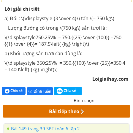
Lời giải chi tiết
a) Đổi : \(\displaystyle {3 \over 4}\) tấn \(= 750 kg\)
Lượng đường có trong \(750 kg\) sắn tươi là :
\(\displaystyle750.25\% = 750.{{25} \over {100}} =750.
{{1} \over {4}}= 187,5\left( {kg} \right)\)
b) Khối lượng sắn tươi cần dùng là:
\(\displaystyle 350:25\% = 350.{{100} \over {25}}=350.4
= 1400\left( {kg} \right)\)
Loigiaihay.com
Chia sẻ
Chia sẻ
Bình luận
Bình chọn:
Bài tiếp theo
Bài 149 trang 39 SBT toán 6 tập 2