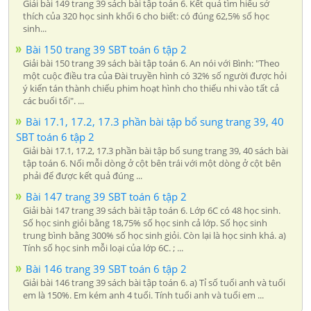
Giải bài 149 trang 39 sách bài tập toán 6. Kết quả tìm hiểu sở
thích của 320 học sinh khối 6 cho biết: có đúng 62,5% số học
sinh...
Bài 150 trang 39 SBT toán 6 tập 2
Giải bài 150 trang 39 sách bài tập toán 6. An nói với Bình: "Theo
một cuộc điều tra của Đài truyền hình có 32% số người được hỏi
ý kiến tán thành chiếu phim hoạt hình cho thiếu nhi vào tất cả
các buổi tối". ...
Bài 17.1, 17.2, 17.3 phần bài tập bổ sung trang 39, 40
SBT toán 6 tập 2
Giải bài 17.1, 17.2, 17.3 phần bài tập bổ sung trang 39, 40 sách bài
tập toán 6. Nối mỗi dòng ở cột bên trái với một dòng ở cột bên
phải để được kết quả đúng ...
Bài 147 trang 39 SBT toán 6 tập 2
Giải bài 147 trang 39 sách bài tập toán 6. Lớp 6C có 48 học sinh.
Số học sinh giỏi bằng 18,75% số học sinh cả lớp. Số học sinh
trung bình bằng 300% số học sinh giỏi. Còn lại là học sinh khá. a)
Tính số học sinh mỗi loại của lớp 6C. ; ...
Bài 146 trang 39 SBT toán 6 tập 2
Giải bài 146 trang 39 sách bài tập toán 6. a) Tỉ số tuổi anh và tuổi
em là 150%. Em kém anh 4 tuổi. Tính tuổi anh và tuổi em ...