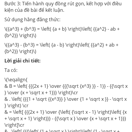
Bước 3: Tiến hành quy đồng rút gọn, kết hợp với điều
kiện của đề bài để kết luận.
Sử dụng hằng đẳng thức:
\({a^3} + {b^3} = \left( {a + b} \right)\left( {{a^2} - ab +
{b^2}} \right)\)
\({a^3} - {b^3} = \left( {a - b} \right)\left( {{a^2} + ab +
{b^2}} \right)\)
Lời giải chi tiết:
Ta có:
\(\eqalign{
& B = \left( {{{2x + 1} \over {{{\sqrt {x^3} }} - 1}} - {{\sqrt x
} \over {x + \sqrt x + 1}}} \right)\cr
& . \left( {{{1 + \sqrt {{x^3}} } \over {1 + \sqrt x }} - \sqrt x
} \right) \cr
& = \left[ {{{2x + 1} \over {\left( {\sqrt x - 1} \right)\left( {x
+ \sqrt x + 1} \right)}} - {{\sqrt x } \over {x + \sqrt x + 1}}}
\right]\cr
& . \left[ {{{\left( {1 + \sqrt x } \right)\left( {1 - \sqrt x +