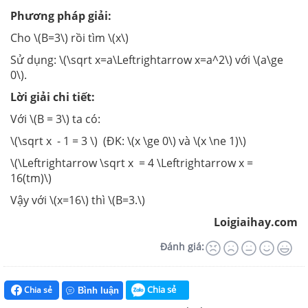
Phương pháp giải:
Cho \(B=3\) rồi tìm \(x\)
Sử dụng: \(\sqrt x=a\Leftrightarrow x=a^2\) với \(a\ge
0\).
Lời giải chi tiết:
Với \(B = 3\) ta có:
\(\sqrt x - 1 = 3 \) (ĐK: \(x \ge 0\) và \(x \ne 1)\)
\(\Leftrightarrow \sqrt x = 4 \Leftrightarrow x =
16(tm)\)
Vậy với \(x=16\) thì \(B=3.\)
Loigiaihay.com
Đánh giá:
Chia sẻ
Chia sẻ
Bình luận