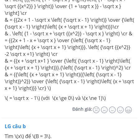
\sqrt {{x^2}} } \right)} \over {1 + \sqrt x }} - \sqrt x }
\right] \cr
& = {{2x + 1 - \sqrt x \left( {\sqrt x - 1} \right)} \over {\left(
{\sqrt x - 1} \right)\left( {x + \sqrt x + 1} \right)}}\cr
& . \left( {1 - \sqrt x + \sqrt {{x^2}} - \sqrt x } \right) \cr &
= {{2x + 1 - x + \sqrt x } \over {\left( {\sqrt x - 1}
\right)\left( {x + \sqrt x + 1} \right)}}. \left( {\sqrt {{x^2}}
-2 \sqrt x +1} \right) \cr
& = {{x + \sqrt x+1 } \over {\left( {\sqrt x - 1} \right)\left(
{x + \sqrt x + 1} \right)}}.{\left( {\sqrt x - 1} \right)^2} \cr
& = {{\left( {x + \sqrt x + 1} \right){{\left( {\sqrt x - 1}
\right)}^2}} \over {\left( {\sqrt x - 1} \right)\left( {x + \sqrt
x + 1} \right)}} \cr} \)
\( = \sqrt x - 1\) (với \(x \ge 0\) và \(x \ne 1)\)
Đánh giá:
LG câu b
Tìm \(x\) để \(B = 3\).