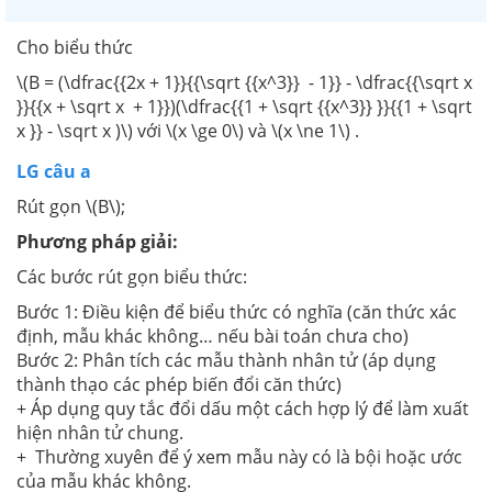
Cho biểu thức
\(B = (\dfrac{{2x + 1}}{{\sqrt {{x^3}} - 1}} - \dfrac{{\sqrt x
}}{{x + \sqrt x + 1}})(\dfrac{{1 + \sqrt {{x^3}} }}{{1 + \sqrt
x }} - \sqrt x )\) với \(x \ge 0\) và \(x \ne 1\) .
LG câu a
Rút gọn \(B\);
Phương pháp giải:
Các bước rút gọn biểu thức:
Bước 1: Điều kiện để biểu thức có nghĩa (căn thức xác
định, mẫu khác không… nếu bài toán chưa cho)
Bước 2: Phân tích các mẫu thành nhân tử (áp dụng
thành thạo các phép biến đổi căn thức)
+ Áp dụng quy tắc đổi dấu một cách hợp lý để làm xuất
hiện nhân tử chung.
+ Thường xuyên để ý xem mẫu này có là bội hoặc ước
của mẫu khác không.