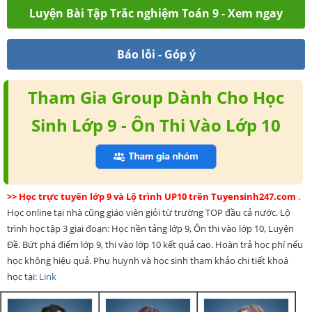
Luyện Bài Tập Trắc nghiệm Toán 9 - Xem ngay
Báo lỗi - Góp ý
Tham Gia Group Dành Cho Học
Sinh Lớp 9 - Ôn Thi Vào Lớp 10
>> Học trực tuyến lớp 9 và Lộ trình UP10 trên Tuyensinh247.com
.
Học online tại nhà cũng giáo viên giỏi từ trường TOP đầu cả nước. Lộ
trình học tập 3 giai đoạn: Học nền tảng lớp 9, Ôn thi vào lớp 10, Luyện
Đề. Bứt phá điểm lớp 9, thi vào lớp 10 kết quả cao. Hoàn trả học phí nếu
học không hiệu quả. Phụ huynh và học sinh tham khảo chi tiết khoá
học tại:
Link