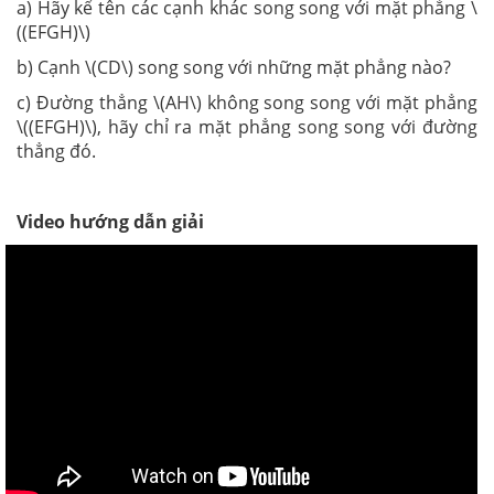
a) Hãy kể tên các cạnh khác song song với mặt phẳng \
((EFGH)\)
b) Cạnh \(CD\) song song với những mặt phẳng nào?
c) Đường thẳng \(AH\) không song song với mặt phẳng
\((EFGH)\), hãy chỉ ra mặt phẳng song song với đường
thẳng đó.
Video hướng dẫn giải