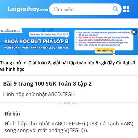
Trang chủ
Giải toán 8, giải bài tập toán lớp 8 sgk đầy đủ đại số
và hình học
Bài 9 trang 100 SGK Toán 8 tập 2
Hình hộp chữ nhật ABCD.EFGH
QUẢNG CÁO
Đề bài
Hình hộp chữ nhật \(ABCD.EFGH\) (h83) có cạnh \(AB\)
song song với mặt phẳng \((EFGH)\).