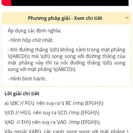
Phương pháp giải - Xem chi tiết
Áp dụng các định nghĩa:
- Hình hộp chữ nhật.
- Khi đường thẳng \(d\) không nằm trong mặt phẳng
\((ABCD)\) mà \(d\) song song với đường thẳng của
mặt phẳng này thì ta nói đường thẳng \(d\) song
song với mặt phẳng \((ABCD)\).
- Hình bình hành.
Lời giải chi tiết
a) \(BC // FG\) nên suy ra \( BC //mp (EFGH)\)
\(CD // HG\) nên suy ra \(CD //mp (EFGH)\)
\(AD // EH\) nên suy ra \(AD //mp (EFGH)\).
Vậy ngoài \(AB\), các cạnh song song với mặt phẳng \