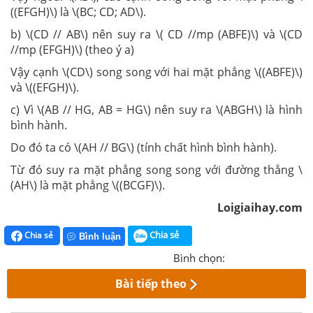
((EFGH)\) là \(BC; CD; AD\).
b) \(CD // AB\) nên suy ra \( CD //mp (ABFE)\) và \(CD
//mp (EFGH)\) (theo ý a)
Vậy cạnh \(CD\) song song với hai mặt phẳng \((ABFE)\)
và \((EFGH)\).
c) Vì \(AB // HG, AB = HG\) nên suy ra \(ABGH\) là hình
bình hành.
Do đó ta có \(AH // BG\) (tính chất hình bình hành).
Từ đó suy ra mặt phẳng song song với đường thẳng \
(AH\) là mặt phẳng \((BCGF)\).
Loigiaihay.com
Chia sẻ
Chia sẻ
Bình luận
Bình chọn:
Bài tiếp theo