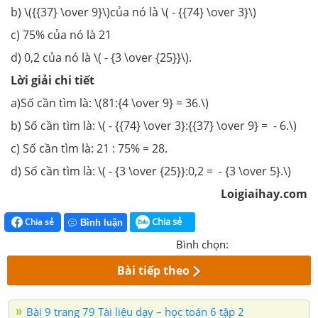
b) \({{37} \over 9}\)của nó là \( - {{74} \over 3}\)
c) 75% của nó là 21
d) 0,2 của nó là \( - {3 \over {25}}\).
Lời giải chi tiết
a)Số cần tìm là: \(81:{4 \over 9} = 36.\)
b) Số cần tìm là: \( - {{74} \over 3}:{{37} \over 9} = - 6.\)
c) Số cần tìm là: 21 : 75% = 28.
d) Số cần tìm là: \( - {3 \over {25}}:0,2 = - {3 \over 5}.\)
Loigiaihay.com
Chia sẻ
Chia sẻ
Bình luận
Bình chọn:
Bài tiếp theo
Bài 9 trang 79 Tài liệu dạy – học toán 6 tập 2