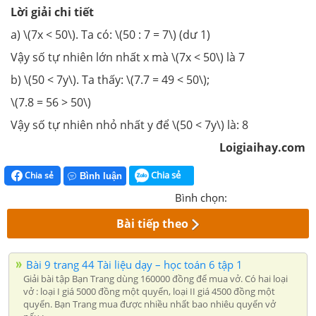
Lời giải chi tiết
a) \(7x < 50\). Ta có: \(50 : 7 = 7\) (dư 1)
Vậy số tự nhiên lớn nhất x mà \(7x < 50\) là 7
b) \(50 < 7y\). Ta thấy: \(7.7 = 49 < 50\);
\(7.8 = 56 > 50\)
Vậy số tự nhiên nhỏ nhất y để \(50 < 7y\) là: 8
Loigiaihay.com
Chia sẻ
Chia sẻ
Bình luận
Bình chọn:
Bài tiếp theo
Bài 9 trang 44 Tài liệu dạy – học toán 6 tập 1
Giải bài tập Bạn Trang dùng 160000 đồng để mua vở. Có hai loại
vở : loại I giá 5000 đồng một quyển, loại II giá 4500 đồng một
quyển. Bạn Trang mua được nhiều nhất bao nhiêu quyển vở