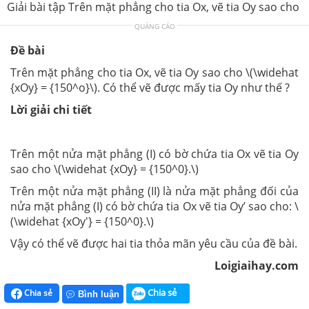
Giải bài tập Trên mặt phẳng cho tia Ox, vẽ tia Oy sao cho
QUẢNG CÁO
Đề bài
Trên mặt phẳng cho tia Ox, vẽ tia Oy sao cho \(\widehat
{xOy} = {150^o}\). Có thể vẽ được mấy tia Oy như thế ?
Lời giải chi tiết
Trên một nửa mặt phẳng (I) có bờ chứa tia Ox vẽ tia Oy
sao cho \(\widehat {xOy} = {150^0}.\)
Trên một nửa mặt phẳng (II) là nửa mặt phẳng đối của
nửa mặt phẳng (I) có bờ chứa tia Ox vẽ tia Oy’ sao cho: \
(\widehat {xOy'} = {150^0}.\)
Vậy có thể vẽ được hai tia thỏa mãn yêu cầu của đề bài.
Loigiaihay.com
Chia sẻ
Chia sẻ
Bình luận