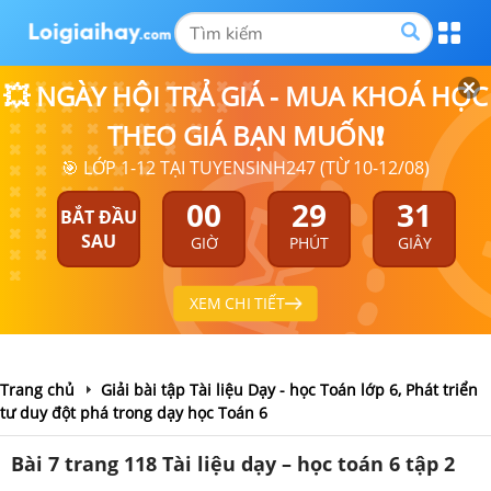
💥 NGÀY HỘI TRẢ GIÁ - MUA KHOÁ HỌC
THEO GIÁ BẠN MUỐN❗
🎯 LỚP 1-12 TẠI TUYENSINH247 (TỪ 10-12/08)
00
29
31
BẮT ĐẦU
SAU
GIỜ
PHÚT
GIÂY
XEM CHI TIẾT
Trang chủ
Giải bài tập Tài liệu Dạy - học Toán lớp 6, Phát triển
tư duy đột phá trong dạy học Toán 6
Bài 7 trang 118 Tài liệu dạy – học toán 6 tập 2