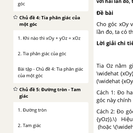
với hai lần đo,
góc
Đề bài
Chủ đề 4: Tia phân giác của
Cho góc xOy v
một góc
lần đo, ta có 
1. Khi nào thì xOy + yOz = xOz
Lời giải chi ti
2. Tia phân giác của góc
Tia Oz nằm gi
Bài tập - Chủ đề 4: Tia phân giác
\widehat {xOy}
của một góc
(\widehat {xOy
Chủ đề 5: Đường tròn - Tam
Cách 1: Đo ha
giác
góc này chính 
1. Đường tròn
Cách 2: Đo góc
{yOz}).\) Hiệ
2. Tam giác
(hoặc \(\wideh