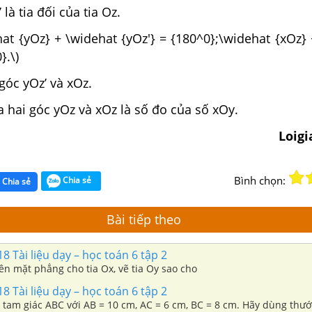
 là tia đối của tia Oz.
hat {yOz} + \widehat {yOz'} = {180^0};\widehat {xOz}
}.\)
góc yOz’ và xOz.
 hai góc yOz và xOz là số đo của số xOy.
Loig
Bình chọn:
Chia sẻ
Chia sẻ
Bài tiếp theo
8 Tài liệu dạy – học toán 6 tập 2
rên mặt phẳng cho tia Ox, vẽ tia Oy sao cho
8 Tài liệu dạy – học toán 6 tập 2
ẽ tam giác ABC với AB = 10 cm, AC = 6 cm, BC = 8 cm. Hãy dùng thư