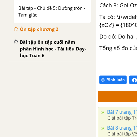
Cách 3: Gọi Oz’
Bài tập - Chủ đề 5: Đường tròn -
Tam giác
Ta có: \(\wide
{xOz'} = {180^0
Ôn tập chương 2
Do đó: Do hai 
Bài tập ôn tập cuối năm
Tổng số đo của
phần Hình học - Tài liệu Dạy-
học Toán 6
Bình luận
Bài 7 trang 11
Giải bài tập T
Bài 8 trang 11
Giải bài tập V