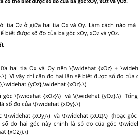
 ta có thể biết được số đo của ba góc xOy, xOz và yOz.
ới tia Oz ở giữa hai tia Ox và Oy. Làm cách nào mà 
thể biết được số đo của ba góc xOy, xOz và yOz.
ết
ữa hai tia Ox và Oy nên \(\widehat {xOz} + \wideh
.\) Vì vậy chỉ cần đo hai lần sẽ biết được số đo của 
},\widehat {yOz},\widehat {xOz}.\)
i góc \(\widehat {xOz}\) và \(\widehat {yOz}.\) Tổn
là số đo của \(\widehat {xOy}.\)
 \(\widehat {xOy}\) và \(\widehat {xOz}\) (hoặc góc
u số đo hai góc này chính là số đo của góc \(\wideh
at {xOz}).\)