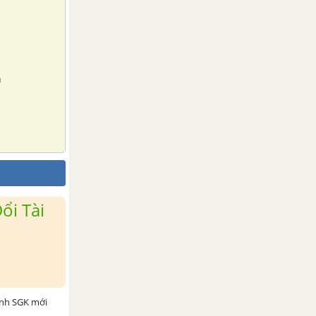
n
ổi Tài
ình SGK mới