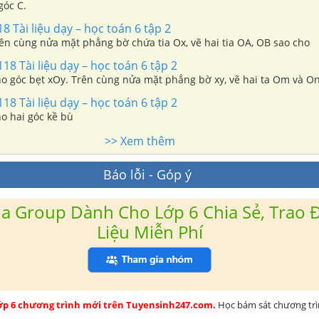
góc C.
8 Tài liệu dạy – học toán 6 tập 2
rên cùng nửa mặt phẳng bờ chứa tia Ox, vẽ hai tia OA, OB sao cho
118 Tài liệu dạy – học toán 6 tập 2
ho góc bẹt xOy. Trên cùng nửa mặt phẳng bờ xy, vẽ hai ta Om và O
118 Tài liệu dạy – học toán 6 tập 2
ho hai góc kề bù
>> Xem thêm
Báo lỗi - Góp ý
a Group Dành Cho Lớp 6 Chia Sẻ, Trao Đ
Liệu Miễn Phí
lớp 6 chương trình mới trên Tuyensinh247.com.
Học bám sát chương tr