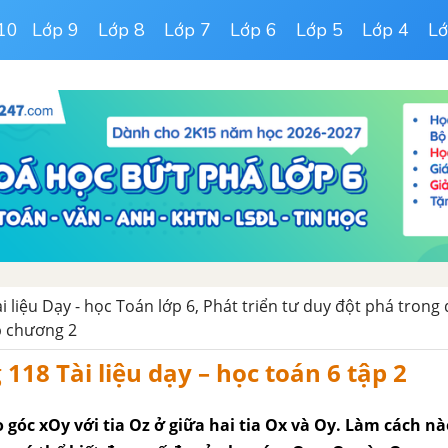
10
Lớp 9
Lớp 8
Lớp 7
Lớp 6
Lớp 5
Lớp 4
Lớ
ài liệu Dạy - học Toán lớp 6, Phát triển tư duy đột phá trong
p chương 2
 118 Tài liệu dạy – học toán 6 tập 2
o góc xOy với tia Oz ở giữa hai tia Ox và Oy. Làm cách n