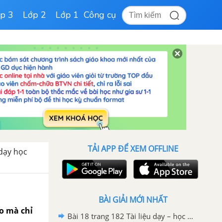
p 3
Lớp 2
Lớp 1
Công cụ
TẢI APP ĐỂ XEM OFFLINE
 dạy học
BÀI GIẢI MỚI NHẤT
ào mà chỉ
Bài 18 trang 182 Tài liệu dạy – học toán 6 tập 1