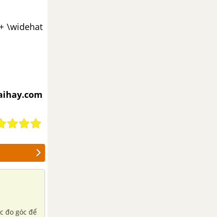
 + \widehat
iaihay.com
ớc đo góc để