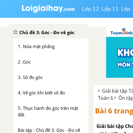
học Toán 6
Lớp 12
Lớp 11
Lớp 
CHƯƠNG 2 : GÓC – ĐƯỜNG TRÒN VÀ TAM GIÁC
Chủ đề 3: Góc - Đo vẽ góc
1. Nửa mặt phẳng
2 .Góc
3. Số đo góc
Giải bài tập T
4. Vẽ góc khi biết số đo
Toán 6
Ôn tậ
5. Thực hành đo góc trên mặt
Bài 6 trang
đất
Giải bài tập Ch
Bài tập - Chủ đề 3: Góc - Đo vẽ