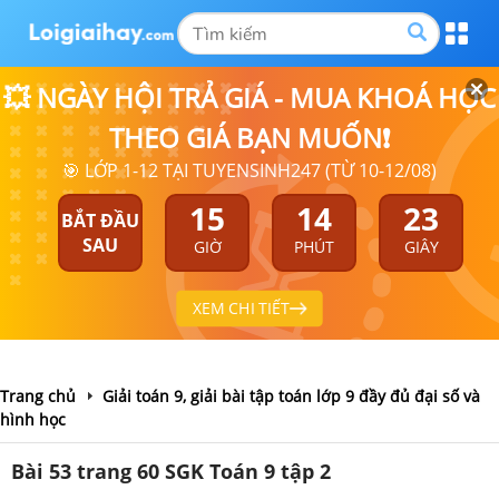
💥 NGÀY HỘI TRẢ GIÁ - MUA KHOÁ HỌC
THEO GIÁ BẠN MUỐN❗
🎯 LỚP 1-12 TẠI TUYENSINH247 (TỪ 10-12/08)
15
14
23
BẮT ĐẦU
SAU
GIỜ
PHÚT
GIÂY
XEM CHI TIẾT
Trang chủ
Giải toán 9, giải bài tập toán lớp 9 đầy đủ đại số và
hình học
Bài 53 trang 60 SGK Toán 9 tập 2