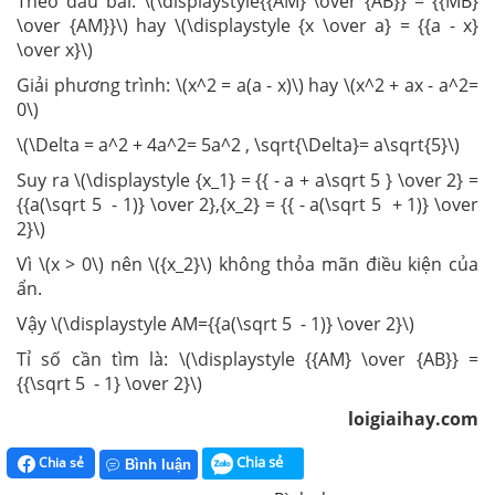
Theo đầu bài: \(\displaystyle{{AM} \over {AB}} = {{MB}
\over {AM}}\) hay \(\displaystyle {x \over a} = {{a - x}
\over x}\)
Giải phương trình: \(x^2 = a(a - x)\) hay \(x^2 + ax - a^2=
0\)
\(\Delta = a^2 + 4a^2= 5a^2 , \sqrt{\Delta}= a\sqrt{5}\)
Suy ra \(\displaystyle {x_1} = {{ - a + a\sqrt 5 } \over 2} =
{{a(\sqrt 5 - 1)} \over 2},{x_2} = {{ - a(\sqrt 5 + 1)} \over
2}\)
Vì \(x > 0\) nên \({x_2}\) không thỏa mãn điều kiện của
ẩn.
Vậy \(\displaystyle AM={{a(\sqrt 5 - 1)} \over 2}\)
Tỉ số cần tìm là: \(\displaystyle {{AM} \over {AB}} =
{{\sqrt 5 - 1} \over 2}\)
loigiaihay.com
Chia sẻ
Chia sẻ
Bình luận