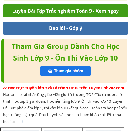
Luyện Bài Tập Trắc nghiệm Toán 9 - Xem ngay
Báo lỗi - Góp ý
Tham Gia Group Dành Cho Học
Sinh Lớp 9 - Ôn Thi Vào Lớp 10
>> Học trực tuyến lớp 9 và Lộ trình UP10 trên Tuyensinh247.com
.
Học online tại nhà cũng giáo viên giỏi từ trường TOP đầu cả nước. Lộ
trình học tập 3 giai đoạn: Học nền tảng lớp 9, Ôn thi vào lớp 10, Luyện
Đề. Bứt phá điểm lớp 9, thi vào lớp 10 kết quả cao. Hoàn trả học phí nếu
học không hiệu quả. Phụ huynh và học sinh tham khảo chi tiết khoá
học tại:
Link