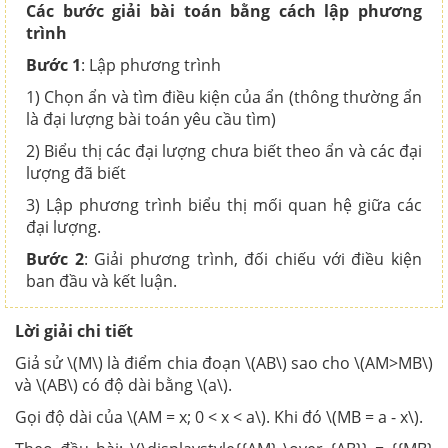
Các bước giải bài toán bằng cách lập phương
trình
Bước 1
: Lập phương trình
1) Chọn ẩn và tìm điều kiện của ẩn (thông thường ẩn
là đại lượng bài toán yêu cầu tìm)
2) Biểu thị các đại lượng chưa biết theo ẩn và các đại
lượng đã biết
3) Lập phương trình biểu thị mối quan hệ giữa các
đại lượng.
Bước 2
: Giải phương trình, đối chiếu với điều kiện
ban đầu và kết luận.
Lời giải chi tiết
Giả sử \(M\) là điểm chia đoạn \(AB\) sao cho \(AM>MB\)
và \(AB\) có độ dài bằng \(a\).
Gọi độ dài của \(AM = x; 0 < x < a\). Khi đó \(MB = a - x\).