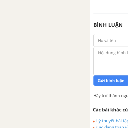
BÌNH LUẬN
Gửi bình luận
Hãy trở thành ngư
Các bài khác c
Lý thuyết bài tậ
Các dạng toán v