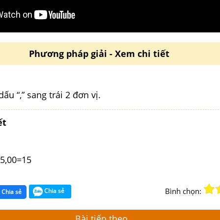
Phương pháp giải - Xem chi tiết
ấu “,” sang trái 2 đơn vị.
ết
15,00=15
Bình chọn:
Chia sẻ
Chia sẻ
Bài tiếp theo