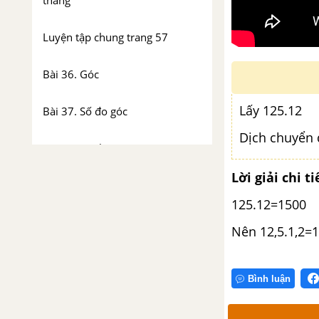
thẳng
Luyện tập chung trang 57
Bài 36. Góc
Lấy 125.12
Bài 37. Số đo góc
Dịch chuyển d
Luyện tập chung trang 65
Lời giải chi ti
Bài tập cuối chương VIII
125.12=1500
CHƯƠNG IX. DỮ LIỆU VÀ XÁC
Nên 12,5.1,2=
SUẤT THỰC NGHIỆM
Bài 38. Dữ liệu và thu thập dữ
Bình luận
liệu