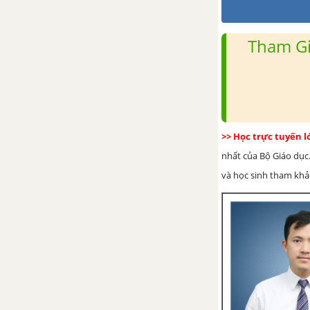
Kế hoạch chi tiêu cá nhân và gia
đình
Tham Gi
Vẽ hình đơn giản với phần mềm
Geogbra tập 2
ÔN TẬP ÔN TẬP CUỐI NĂM
>> Học trực tuyến 
Bài tập ôn tập cuối năm phần số
nhất của Bộ Giáo dục.
và đại số
và học sinh tham khảo 
Bài tập ôn tập cuối năm phần
hình học và đo lường
Bài tập ôn tập cuối năm phần
một số yếu tố thống kê và xác
suất