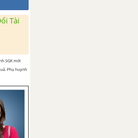
ổi Tài
ình SGK mới
 quả. Phụ huynh