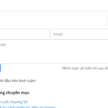
*Bình luận sẽ hiển thị sau k
ời đầu tiên bình luận!
ùng chuyên mục
p cuối chương VII
ề So sánh phân số. Hỗn số dương