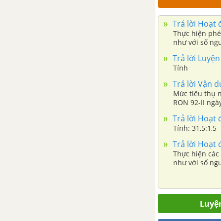
Bài 39. Bảng thống kê và biểu
đồ tranh
Trả lời Hoạt 
Thực hiện phé
Bài 40. Biểu đồ cột
như với số ng
Trả lời Luyện
Bài 41. Biểu đồ cột kép
Tính
Trả lời Vận d
Bài 42. Kết quả có thể và sự
Mức tiêu thụ n
kiện trong trò chơi, thí nghiệm
RON 92-II ngà
quãng đường 1
Trả lời Hoạt 
Bài 43. Xác suất thực nghiệm
Tính: 31,5:1,5
Trả lời Hoạt 
Luyện tập chung trang 97
Thực hiện các
như với số ng
Bài tập cuối chương IX
HOẠT ĐỘNG THỰC HÀNH
Luyện
TRẢI NGHIỆM KÌ 2