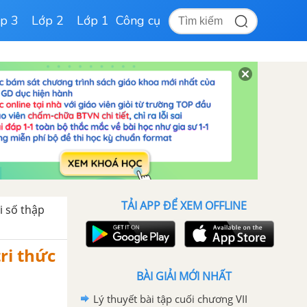
p 3
Lớp 2
Lớp 1
Công cụ
TẢI APP ĐỂ XEM OFFLINE
i số thập
ri thức
BÀI GIẢI MỚI NHẤT
Lý thuyết bài tập cuối chương VII