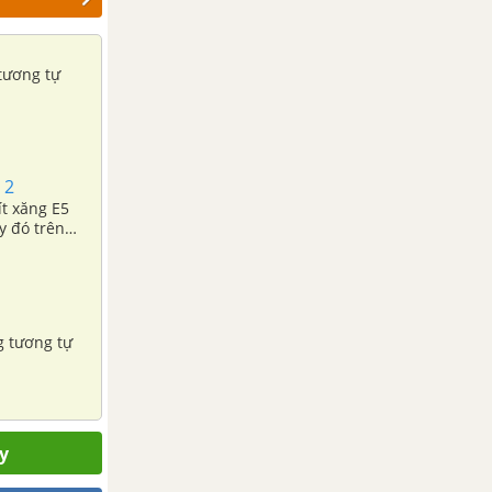
tương tự
 2
ít xăng E5
y đó trên
g tương tự
y