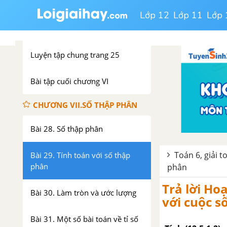
phân số
Lớp 12
Lớp 11
Lớp 
Bài 27. Hai bài toán về phân số
Luyện tập chung trang 25
Bài tập cuối chương VI
CHƯƠNG VII.SỐ THẬP PHÂN
Bài 28. Số thập phân
Toán 6, giải t
Bài 29. Tính toán với số thập
phân
phân
Trả lời Ho
Bài 30. Làm tròn và ước lượng
với cuộc s
Bài 31. Một số bài toán về tỉ số