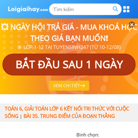
💥 NGÀY HỘI TRẢ GIÁ - MUA KHOÁ HỌC
THEO GIÁ BẠN MUỐN❗
🎯 LỚP 1-12 TẠI TUYENSINH247 (TỪ 10-12/08)
BẮT ĐẦU SAU 1 NGÀY
XEM CHI TIẾT
TOÁN 6, GIẢI TOÁN LỚP 6 KẾT NỐI TRI THỨC VỚI CUỘC
SỐNG
BÀI 35. TRUNG ĐIỂM CỦA ĐOẠN THẲNG
|
Bình chọn: