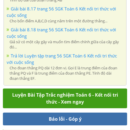
Giải bài 8.17 trang 56 SGK Toán 6 Kết nối tri thức với
cuộc sống
Cho bốn điểm A,B,C,D cùng nằm trên một đường thẳng...
Giải bài 8.18 trang 56 SGK Toán 6 Kết nối tri thức với
cuộc sống
Giả sử có một cây gậy và muốn tìm điểm chính giữa của cây gậy
đó...
Trả lời Luyện tập trang 56 SGK Toán 6 Kết nối tri thức
với cuộc sống
Cho đoạn thẳng PQ dài 12 đơn vị. Gọi E là trung điểm của đoạn
thẳng PQ và F là trung điểm của đoạn thẳng PE. Tính độ dài
đoạn thẳng EF.
Luyện Bài Tập Trắc nghiệm Toán 6 - Kết nối tri
thức - Xem ngay
Báo lỗi - Góp ý