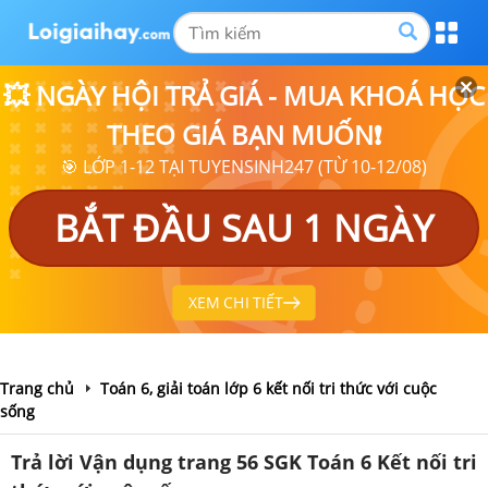
💥 NGÀY HỘI TRẢ GIÁ - MUA KHOÁ HỌC
THEO GIÁ BẠN MUỐN❗
🎯 LỚP 1-12 TẠI TUYENSINH247 (TỪ 10-12/08)
BẮT ĐẦU SAU 1 NGÀY
XEM CHI TIẾT
Trang chủ
Toán 6, giải toán lớp 6 kết nối tri thức với cuộc
sống
Trả lời Vận dụng trang 56 SGK Toán 6 Kết nối tri